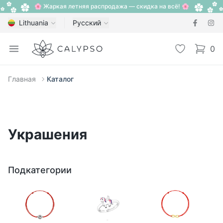
🌸 Жаркая летняя распродажа — скидка на всё! 🌸
Lithuania
Русский
Calypso
Open menu
Избранное
0
items i
Главная
Каталог
Украшения
Подкатегории