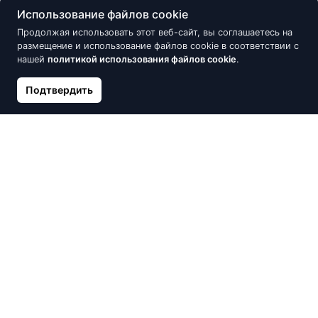
Использование файлов cookie
Продолжая использовать этот веб-сайт, вы соглашаетесь на
размещение и использование файлов cookie в соответствии с
нашей
политикой использования файлов cookie
.
Подтвердить
Серебряные серьги с
Позолоченое серебряное
цирконием, Бабочка
кольцо SOKOLOV с эмалью
15.30 €
52.70 €
18.00 €
62.00 €
Скидка -15%
Скидка -15%