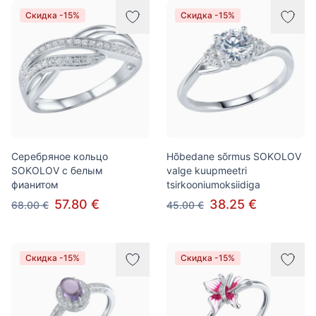
Скидка -15%
Скидка -15%
Серебряное кольцо
Hõbedane sõrmus SOKOLOV
SOKOLOV с белым
valge kuupmeetri
фианитом
tsirkooniumoksiidiga
57.80 €
38.25 €
68.00 €
45.00 €
Скидка -15%
Скидка -15%