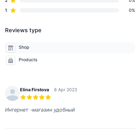
2
0%
star reviews
1
0%
Reviews type
Shop
Products
Recent reviews
Elina Firstova
8 Apr 2023
5 out of 5 stars
Интернет -магазин удобный