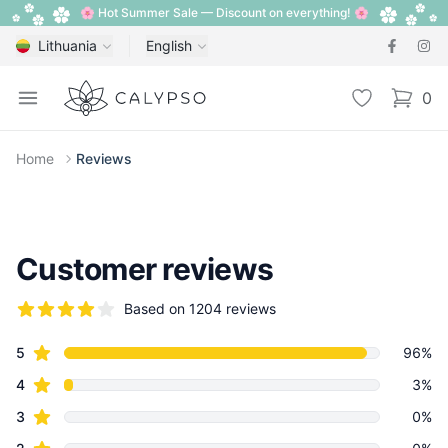
🌸 Hot Summer Sale — Discount on everything! 🌸
Lithuania
English
Calypso
Open menu
Wishlist
0
items i
Home
Reviews
Customer reviews
Based on 1204 reviews
5 out of 5 stars
star reviews
Review data
5
96%
star reviews
4
3%
star reviews
3
0%
star reviews