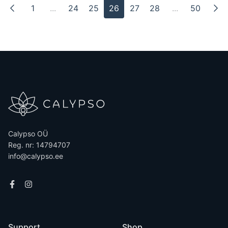
1
...
24
25
26
27
28
...
50
Calypso OÜ
Reg. nr: 14794707
info@calypso.ee
Support
Shop