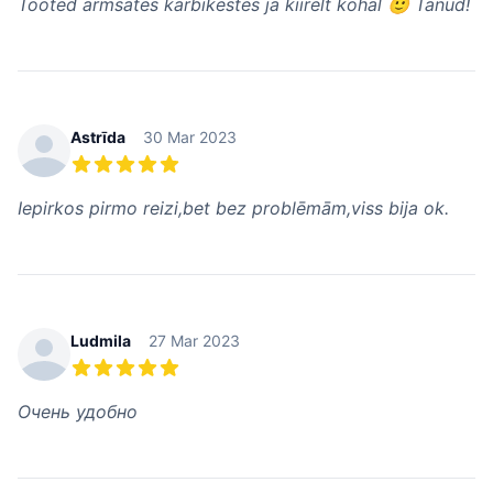
Tooted armsates karbikestes ja kiirelt kohal 🙂 Tänud!
Astrīda
30 Mar 2023
5 out of 5 stars
Iepirkos pirmo reizi,bet bez problēmām,viss bija ok.
Ludmila
27 Mar 2023
5 out of 5 stars
Очень удобно