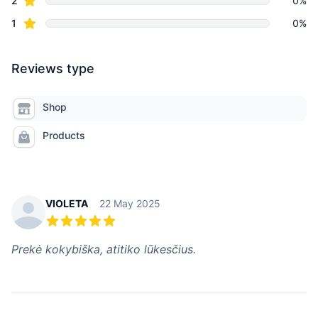
2
0%
star reviews
1
0%
Reviews type
Shop
Products
Recent reviews
VIOLETA
22 May 2025
5 out of 5 stars
Prekė kokybiška, atitiko lūkesčius.