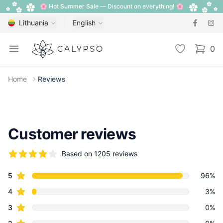
🌸 Hot Summer Sale — Discount on everything! 🌸
Lithuania
English
Calypso
Open menu
Wishlist
0
items i
Home
Reviews
Customer reviews
Based on 1205 reviews
5 out of 5 stars
star reviews
Review data
5
96%
star reviews
4
3%
star reviews
3
0%
star reviews