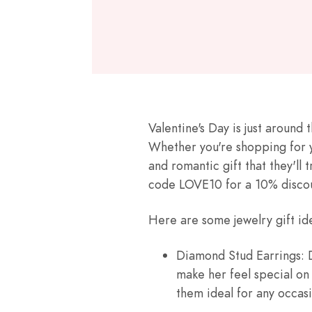
Valentine's Day is just around
Whether you're shopping for yo
and romantic gift that they'll
code LOVE10 for a 10% discou
Here are some jewelry gift ide
Diamond Stud Earrings: D
make her feel special on
them ideal for any occas