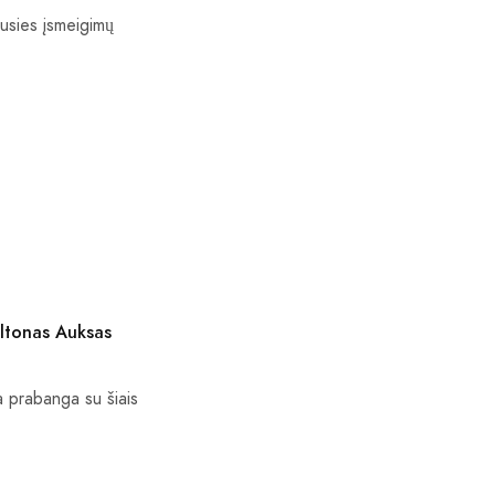
usies įsmeigimų
eltonas Auksas
a prabanga su šiais