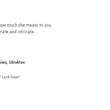
how much she means to you.
rate and intricate.
iais, Užraktas-
ll Lock-heart