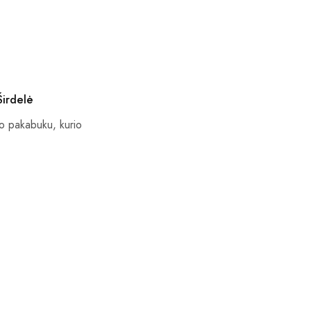
Širdelė
ro pakabuku, kurio