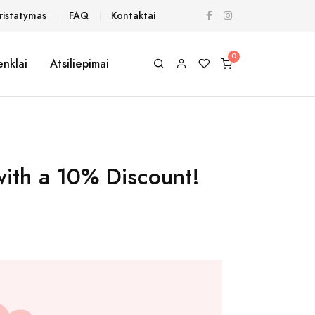
ristatymas
FAQ
Kontaktai
enklai
Atsiliepimai
 with a 10% Discount!