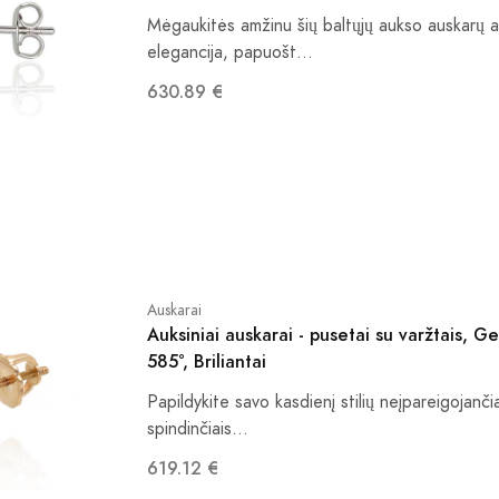
Mėgaukitės amžinu šių baltųjų aukso auskarų a
elegancija, papuošt...
630.89 €
Auskarai
Auksiniai auskarai - pusetai su varžtais, G
585°, Briliantai
Papildykite savo kasdienį stilių neįpareigojanči
spindinčiais...
619.12 €