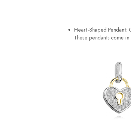
Heart-Shaped Pendant: G
These pendants come in a