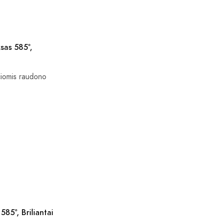
sas 585°,
nčiomis raudono
585°, Briliantai