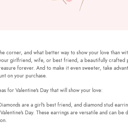
 the corner, and what better way to show your love than wi
ur girlfriend, wife, or best friend, a beautifully crafted p
 treasure forever. And to make it even sweeter, take advan
nt on your purchase.
as for Valentine's Day that will show your love:
iamonds are a girl's best friend, and diamond stud earrin
 Valentine's Day. These earrings are versatile and can be
ion.