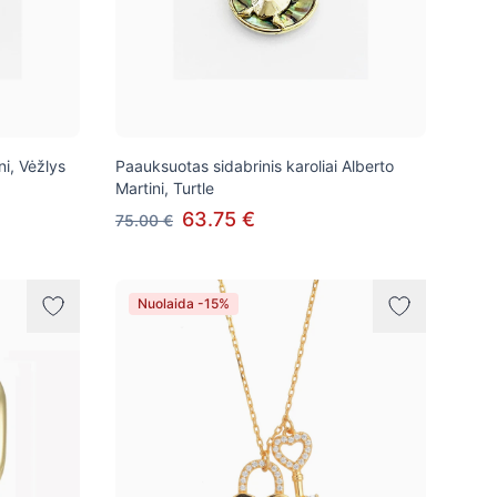
ni, Vėžlys
Paauksuotas sidabrinis karoliai Alberto
Martini, Turtle
63.75 €
75.00 €
Nuolaida -15%