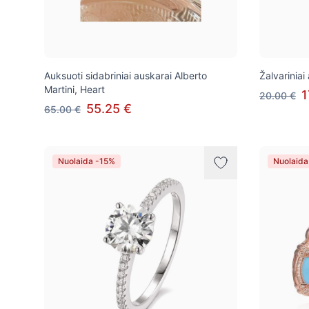
Auksuoti sidabriniai auskarai Alberto
Žalvariniai
Martini, Heart
1
20.00 €
55.25 €
65.00 €
Nuolaida -15%
Nuolaida