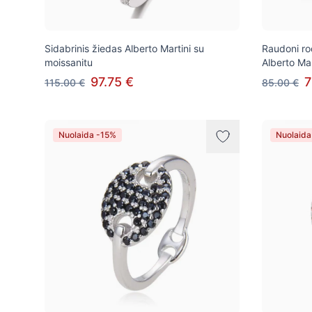
Sidabrinis žiedas Alberto Martini su
Raudoni rod
moissanitu
Alberto Mar
97.75 €
7
115.00 €
85.00 €
Nuolaida -15%
Nuolaida