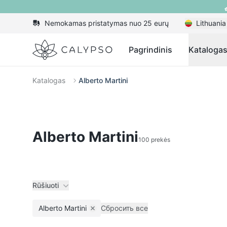
Nemokamas pristatymas nuo 25 eurų
Lithuania
Calypso
Pagrindinis
Kataloga
Katalogas
Alberto Martini
Alberto Martini
100 prekės
Rūšiuoti
Alberto Martini
Сбросить все
Remove filter