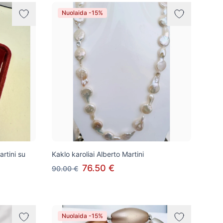
Nuolaida -15%
rtini su
Kaklo karoliai Alberto Martini
76.50 €
90.00 €
Nuolaida -15%