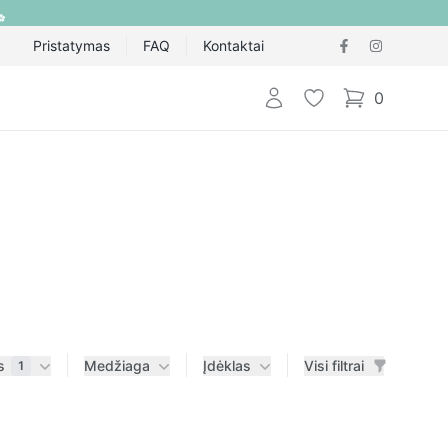
Pristatymas
FAQ
Kontaktai
Prisijungti
Pageidavimų sąraš
0
items in cart,
s
Medžiaga
Įdėklas
Visi filtrai
1