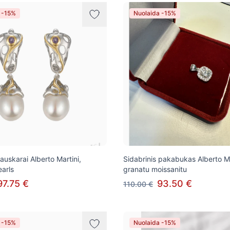
 -15%
Nuolaida -15%
 auskarai Alberto Martini,
Sidabrinis pakabukas Alberto Ma
arls
granatu moissanitu
97.75 €
93.50 €
110.00 €
 -15%
Nuolaida -15%