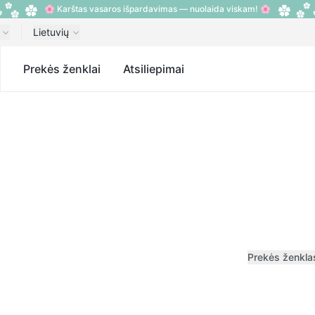
🌸 Karštas vasaros išpardavimas — nuolaida viskam! 🌸
Lietuvių
s
Prekės ženklai
Atsiliepimai
Prekės ženkla