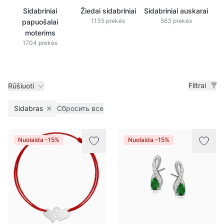
Sidabriniai
Žiedai sidabriniai
Sidabriniai auskarai
1135 prekės
563 prekės
papuošalai
moterims
1704 prekės
Filtrai
Rūšiuoti
Sidabras
Сбросить все
Remove filter
Prekės
Nuolaida -15%
Nuolaida -15%