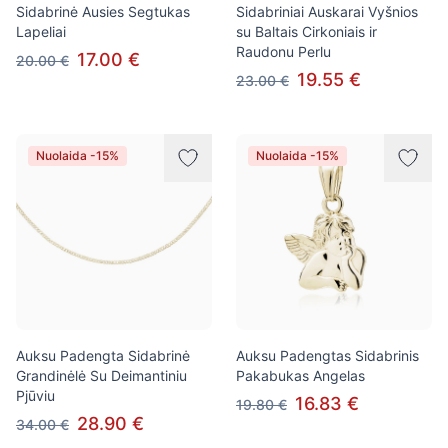
Sidabrinė Ausies Segtukas
Sidabriniai Auskarai Vyšnios
Lapeliai
su Baltais Cirkoniais ir
Raudonu Perlu
17.00 €
20.00 €
19.55 €
23.00 €
Nuolaida -15%
Nuolaida -15%
Auksu Padengta Sidabrinė
Auksu Padengtas Sidabrinis
Grandinėlė Su Deimantiniu
Pakabukas Angelas
Pjūviu
16.83 €
19.80 €
28.90 €
34.00 €