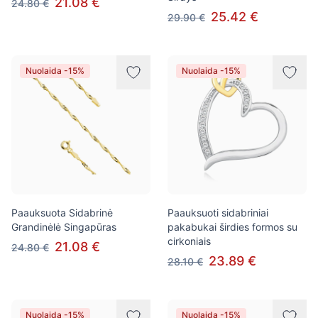
21.08 €
24.80 €
25.42 €
29.90 €
Nuolaida -15%
Nuolaida -15%
Paauksuota Sidabrinė
Paauksuoti sidabriniai
Grandinėlė Singapūras
pakabukai širdies formos su
cirkoniais
21.08 €
24.80 €
23.89 €
28.10 €
Nuolaida -15%
Nuolaida -15%