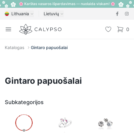
🌸 Karštas vasaros išpardavimas — nuolaida viskam! 🌸
Lithuania
Lietuvių
Calypso
Open menu
Pageidavimų
0
items i
Katalogas
Gintaro papuošalai
Gintaro papuošalai
Subkategorijos