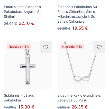
Paauksuotas Sidabrinis
Sidabrinis Pakabukas Su
Pakabukas, Angelas Su
Baltais Cirkoniais, Širdis
Širdimi
Mikroinkrustacijoje Ir Su
Baltais Cirkoniais
22.10 €
26.00 €
19.55 €
23.00 €
Nuolaida -15%
Nuolaida -15%
Sidabrinis kryžiaus
Sidabrinė Kaklo Grandinėlė,
pakabukas
Begalybė Su Pulsu
15.30 €
26.35 €
18.00 €
31.00 €