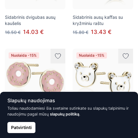
Sidabrinis dvigubas ausų
Sidabrinis ausų kaﬀas su
kaušelis
kryžminiu raštu
14.03 €
13.43 €
16.50 €
15.80 €
Nuolaida -15%
Nuolaida -15%
Slapukų naudojimas
Toliau naudodamiesi šia svetaine sutinkate su slapukų talpinimu ir
naudojimu pagal mūsų
slapukų politiką
.
Emaliuoti Sidabriniai Auskarai,
Emaliuoti Sidabriniai Auskarai,
Spurgos
Meškučiai su Baltomis
Patvirtinti
Cirkonijomis
22.61 €
26.60 €
20.23 €