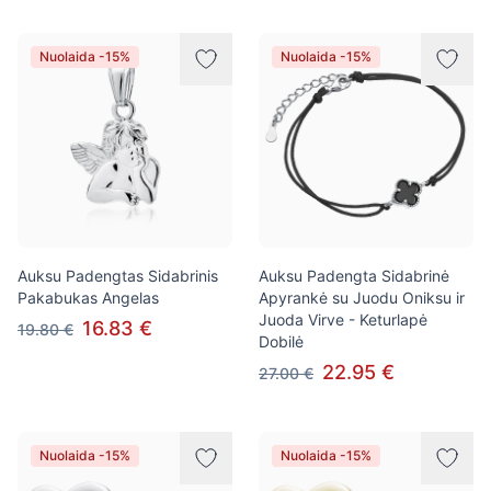
Nuolaida -15%
Nuolaida -15%
Auksu Padengtas Sidabrinis
Auksu Padengta Sidabrinė
Pakabukas Angelas
Apyrankė su Juodu Oniksu ir
Juoda Virve - Keturlapė
16.83 €
19.80 €
Dobilė
22.95 €
27.00 €
Nuolaida -15%
Nuolaida -15%