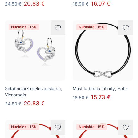
20.83 €
16.07 €
24.50 €
18.90 €
Nuolaida -15%
Nuolaida -15%
Sidabriniai širdelės auskarai,
Must kabbala Infinity, Hõbe
Vienaragis
15.73 €
18.50 €
20.83 €
24.50 €
Nuolaida -15%
Nuolaida -15%