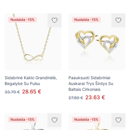
Nuolaida -15%
Nuolaida -15%
Sidabrinė Kaklo Grandinėlė,
Paauksuoti Sidabriniai
Begalybė Su Pulsu
Auskarai Trys Širdys Su
Baltais Cirkoniais
28.65 €
33.70 €
23.63 €
27.80 €
Nuolaida -15%
Nuolaida -15%