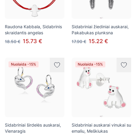
Raudona Kabbala, Sidabrinis
Sidabriniai žiediniai auskarai,
skraidantis angelas
Pakabukas plunksna
15.73 €
15.22 €
18.50 €
17.90 €
Nuolaida -15%
Nuolaida -15%
Sidabriniai širdelės auskarai,
Sidabriniai auskarai vinukai su
Vienaragis
emaliu, Meškiukas