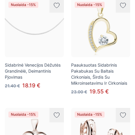
Nuolaida -15%
Nuolaida -15%
Sidabrinė Venecijos Dėžutės
Paauksuotas Sidabrinis
Grandinėlė, Deimantinis
Pakabukas Su Baltais
Pjovimas
Cirkoniais, Širdis Su
Mikroinsetavimu Ir Cirkoniais
18.19 €
21.40 €
19.55 €
23.00 €
Nuolaida -15%
Nuolaida -15%