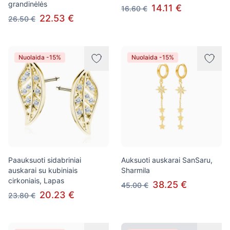
grandinėlės
14.11 €
16.60 €
22.53 €
26.50 €
Nuolaida -15%
Nuolaida -15%
Paauksuoti sidabriniai
Auksuoti auskarai SanSaru,
auskarai su kubiniais
Sharmila
cirkoniais, Lapas
38.25 €
45.00 €
20.23 €
23.80 €