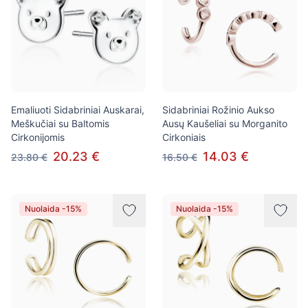
Emaliuoti Sidabriniai Auskarai,
Sidabriniai Rožinio Aukso
Meškučiai su Baltomis
Ausų Kaušeliai su Morganito
Cirkonijomis
Cirkoniais
20.23 €
14.03 €
23.80 €
16.50 €
Nuolaida -15%
Nuolaida -15%