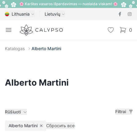
🌸 Karštas vasaros išpardavimas — nuolaida viskam! 🌸
Lithuania
Lietuvių
Calypso
Open menu
Pageidavimų
0
items i
Katalogas
Alberto Martini
Alberto Martini
Filtrai
Rūšiuoti
Alberto Martini
Сбросить все
Remove filter