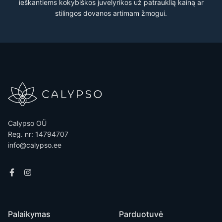
ieškantiems kokybiškos juvelyrikos už patrauklią kainą ar
stilingos dovanos artimam žmogui.
Calypso OÜ
Reg. nr: 14794707
info@calypso.ee
Palaikymas
Parduotuvė