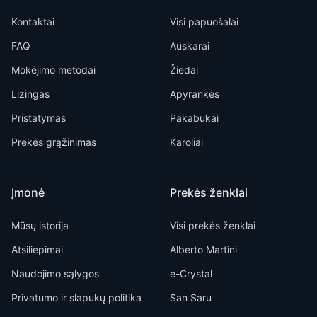
Kontaktai
Visi papuošalai
FAQ
Auskarai
Mokėjimo metodai
Žiedai
Lizingas
Apyrankės
Pristatymas
Pakabukai
Prekės grąžinimas
Karoliai
Įmonė
Prekės ženklai
Mūsų istorija
Visi prekės ženklai
Atsiliepimai
Alberto Martini
Naudojimo sąlygos
e-Crystal
Privatumo ir slapukų politika
San Saru