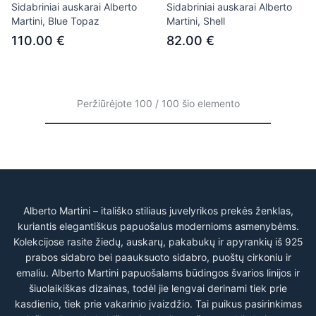
Sidabriniai auskarai Alberto
Sidabriniai auskarai Alberto
Martini, Blue Topaz
Martini, Shell
110.00 €
82.00 €
Peržiūrėjote 100 / 100 šio elemento
Alberto Martini – itališko stiliaus juvelyrikos prekės ženklas,
kuriantis elegantiškus papuošalus modernioms asmenybėms.
Kolekcijose rasite žiedų, auskarų, pakabukų ir apyrankių iš 925
prabos sidabro bei paauksuoto sidabro, puoštų cirkoniu ir
emaliu. Alberto Martini papuošalams būdingos švarios linijos ir
šiuolaikiškas dizainas, todėl jie lengvai derinami tiek prie
kasdienio, tiek prie vakarinio įvaizdžio. Tai puikus pasirinkimas