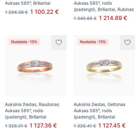
Auksas 585°, Briliantai
Auksas 585°, rodis
(padengti), Briliantai, Rubinas
1 100.22 €
1 294.38 €
1 214.69 €
1 349.65 €
Nuolaida -15%
Nuolaida -15%
Auksinis žiedas, Raudonas
Auksinis žiedas, Geltonas
Auksas 585°, rodis
Auksas 585°, rodis
(padengti), Briliantai
(padengti), Briliantai
1 127.36 €
1 127.45 €
1 326.31 €
1 326.41 €