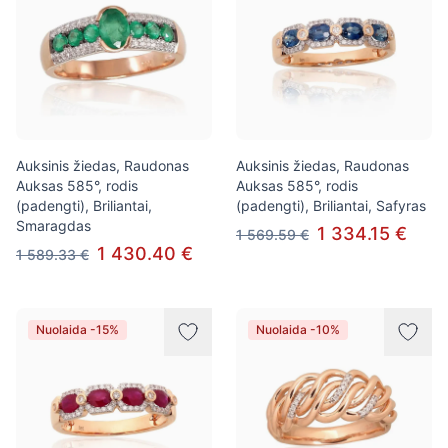
Auksinis žiedas, Raudonas
Auksinis žiedas, Raudonas
Auksas 585°, rodis
Auksas 585°, rodis
(padengti), Briliantai,
(padengti), Briliantai, Safyras
Smaragdas
1 334.15 €
1 569.59 €
1 430.40 €
1 589.33 €
Nuolaida -15%
Nuolaida -10%