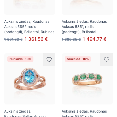
Auksinis žiedas, Raudonas
Auksinis žiedas, Raudonas
Auksas 585°, rodis
Auksas 585°, rodis
(padengti), Briliantai, Rubinas
(padengti), Briliantai
1 361.56 €
1 494.77 €
1 601.83 €
1 660.85 €
Nuolaida -10%
Nuolaida -10%
Auksinis žiedas,
Auksinis žiedas, Raudonas
Raudonas/Baltas Auksas
Auksas 585°, rodis