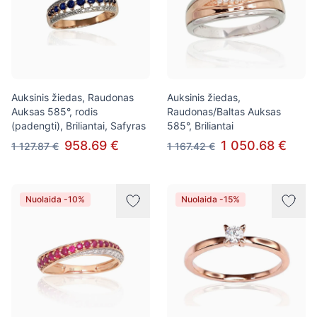
Auksinis žiedas, Raudonas
Auksinis žiedas,
Auksas 585°, rodis
Raudonas/Baltas Auksas
(padengti), Briliantai, Safyras
585°, Briliantai
958.69 €
1 050.68 €
1 127.87 €
1 167.42 €
Nuolaida -10%
Nuolaida -15%