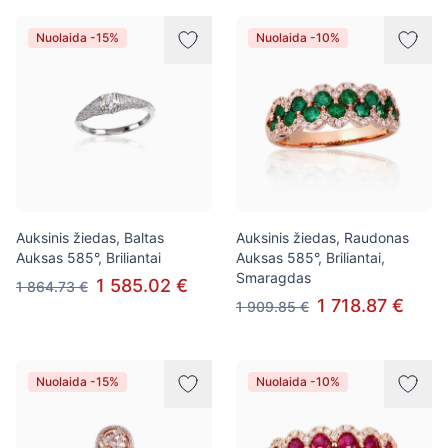
Nuolaida -15%
Nuolaida -10%
Auksinis žiedas, Baltas
Auksinis žiedas, Raudonas
Auksas 585°, Briliantai
Auksas 585°, Briliantai,
Smaragdas
1 585.02 €
1 864.73 €
1 718.87 €
1 909.85 €
Nuolaida -15%
Nuolaida -10%