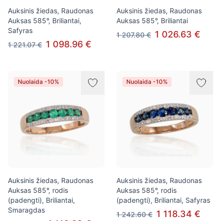
Auksinis žiedas, Raudonas
Auksinis žiedas, Raudonas
Auksas 585°, Briliantai,
Auksas 585°, Briliantai
Safyras
1 026.63 €
1 207.80 €
1 098.96 €
1 221.07 €
Nuolaida -10%
Nuolaida -10%
Auksinis žiedas, Raudonas
Auksinis žiedas, Raudonas
Auksas 585°, rodis
Auksas 585°, rodis
(padengti), Briliantai,
(padengti), Briliantai, Safyras
Smaragdas
1 118.34 €
1 242.60 €