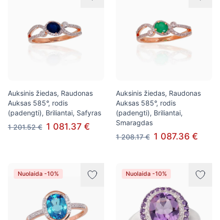
Auksinis žiedas, Raudonas
Auksinis žiedas, Raudonas
Auksas 585°, rodis
Auksas 585°, rodis
(padengti), Briliantai, Safyras
(padengti), Briliantai,
Smaragdas
1 081.37 €
1 201.52 €
1 087.36 €
1 208.17 €
Nuolaida -10%
Nuolaida -10%