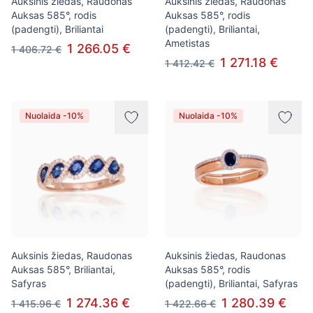
Auksinis žiedas, Raudonas
Auksinis žiedas, Raudonas
Auksas 585°, rodis
Auksas 585°, rodis
(padengti), Briliantai
(padengti), Briliantai,
Ametistas
1 266.05 €
1 406.72 €
1 271.18 €
1 412.42 €
Nuolaida -10%
Nuolaida -10%
Auksinis žiedas, Raudonas
Auksinis žiedas, Raudonas
Auksas 585°, Briliantai,
Auksas 585°, rodis
Safyras
(padengti), Briliantai, Safyras
1 274.36 €
1 280.39 €
1 415.96 €
1 422.66 €