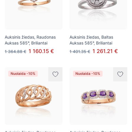
Auksinis žiedas, Raudonas
Auksinis žiedas, Baltas
Auksas 585°, Briliantai
Auksas 585°, Briliantai
1 160.15 €
1 261.21 €
1 364.88 €
1 401.35 €
Nuolaida -10%
Nuolaida -10%