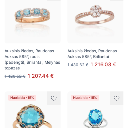
Auksinis žiedas, Raudonas
Auksinis žiedas, Raudonas
Auksas 585°, rodis
Auksas 585°, Briliantai
(padengti), Briliantai, Mėlynas
1 216.03 €
1 430.62 €
topazas
1 207.44 €
1 420.52 €
Nuolaida -15%
Nuolaida -15%