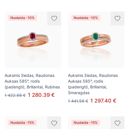
Nuolaida -10%
Nuolaida -10%
Auksinis žiedas, Raudonas
Auksinis žiedas, Raudonas
Auksas 585°, rodis
Auksas 585°, rodis
(padengti), Briliantai, Rubinas
(padengti), Briliantai,
Smaragdas
1 280.39 €
1 422.66 €
1 297.40 €
1 441.56 €
Nuolaida -15%
Nuolaida -15%