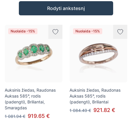
Prekės
Rodyti ankstesnį
Nuolaida -15%
Nuolaida -15%
Auksinis žiedas, Raudonas
Auksinis žiedas, Raudonas
Auksas 585°, rodis
Auksas 585°, rodis
(padengti), Briliantai,
(padengti), Briliantai
Smaragdas
921.82 €
1 084.49 €
919.65 €
1 081.94 €