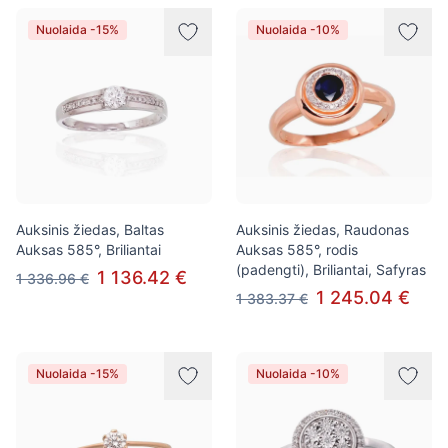
Nuolaida -15%
Nuolaida -10%
Auksinis žiedas, Baltas
Auksinis žiedas, Raudonas
Auksas 585°, Briliantai
Auksas 585°, rodis
(padengti), Briliantai, Safyras
1 136.42 €
1 336.96 €
1 245.04 €
1 383.37 €
Nuolaida -15%
Nuolaida -10%