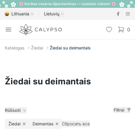
🌸 Karštas vasaros išpardavimas — nuolaida viskam! 🌸
Lithuania
Lietuvių
Calypso
Open menu
Pageidavimų
0
items i
Katalogas
Žiedai
Žiedai su deimantais
Žiedai su deimantais
Filtrai
Rūšiuoti
Žiedai
Deimantas
Сбросить все
Remove filter
Remove filter