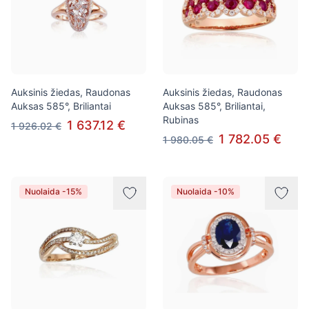
Auksinis žiedas, Raudonas
Auksinis žiedas, Raudonas
Auksas 585°, Briliantai
Auksas 585°, Briliantai,
Rubinas
1 637.12 €
1 926.02 €
1 782.05 €
1 980.05 €
Nuolaida -15%
Nuolaida -10%