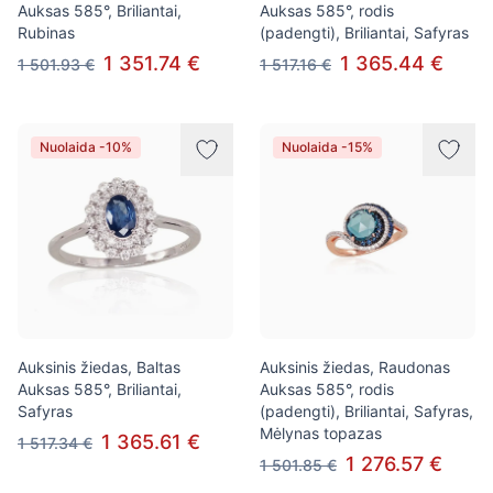
Auksas 585°, Briliantai,
Auksas 585°, rodis
Rubinas
(padengti), Briliantai, Safyras
1 351.74 €
1 365.44 €
1 501.93 €
1 517.16 €
Nuolaida -10%
Nuolaida -15%
Auksinis žiedas, Baltas
Auksinis žiedas, Raudonas
Auksas 585°, Briliantai,
Auksas 585°, rodis
Safyras
(padengti), Briliantai, Safyras,
Mėlynas topazas
1 365.61 €
1 517.34 €
1 276.57 €
1 501.85 €