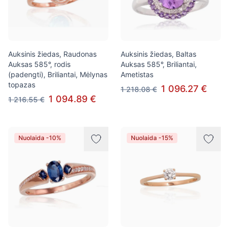
Auksinis žiedas, Raudonas
Auksinis žiedas, Baltas
Auksas 585°, rodis
Auksas 585°, Briliantai,
(padengti), Briliantai, Mėlynas
Ametistas
topazas
1 096.27 €
1 218.08 €
1 094.89 €
1 216.55 €
Nuolaida -10%
Nuolaida -15%