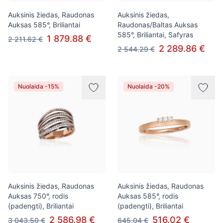
Auksinis žiedas, Raudonas
Auksinis žiedas,
Auksas 585°, Briliantai
Raudonas/Baltas Auksas
585°, Briliantai, Safyras
1 879.88 €
2 211.62 €
2 289.86 €
2 544.29 €
Nuolaida -15%
Nuolaida -20%
Auksinis žiedas, Raudonas
Auksinis žiedas, Raudonas
Auksas 750°, rodis
Auksas 585°, rodis
(padengti), Briliantai
(padengti), Briliantai
2 586.98 €
516.02 €
3 043.50 €
645.04 €