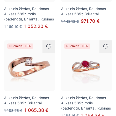
Auksinis žiedas, Raudonas
Auksinis žiedas, Raudonas
Auksas 585°, rodis
Auksas 585°, Briliantai
(padengti), Briliantai, Rubinas
971.70 €
1 143.18 €
1 052.20 €
1 169.10 €
Nuolaida -10%
Nuolaida -10%
Auksinis žiedas, Raudonas
Auksinis žiedas, Raudonas
Auksas 585°, Briliantai
Auksas 585°, rodis
(padengti), Briliantai, Rubinas
1 065.38 €
1 183.76 €
1 069.34 €
1 188.16 €