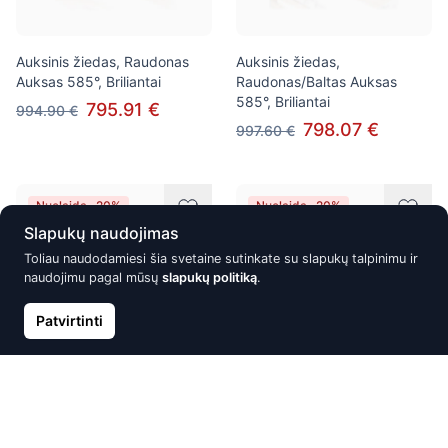
Auksinis žiedas, Raudonas
Auksinis žiedas,
Auksas 585°, Briliantai
Raudonas/Baltas Auksas
585°, Briliantai
795.91 €
994.90 €
798.07 €
997.60 €
Nuolaida -20%
Nuolaida -20%
Slapukų naudojimas
Toliau naudodamiesi šia svetaine sutinkate su slapukų talpinimu ir
naudojimu pagal mūsų
slapukų politiką
.
Patvirtinti
Auksinis žiedas, Raudonas
Auksinis žiedas, Raudonas
Auksas 585°, Briliantai,
Auksas 585°, rodis
Ametistas
(padengti), Briliantai, Safyras