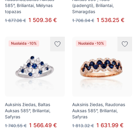
585°, Briliantai, Mėlynas
(padengti), Briliantai,
topazas
Smaragdas
1 509.36 €
1 536.25 €
1 677.06 €
1 706.94 €
Nuolaida -10%
Nuolaida -10%
Auksinis žiedas, Baltas
Auksinis žiedas, Raudonas
Auksas 585°, Briliantai,
Auksas 585°, Briliantai,
Safyras
Safyras
1 566.49 €
1 631.99 €
1 740.55 €
1 813.32 €