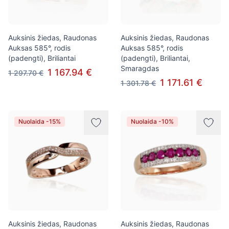
Auksinis žiedas, Raudonas
Auksinis žiedas, Raudonas
Auksas 585°, rodis
Auksas 585°, rodis
(padengti), Briliantai
(padengti), Briliantai,
Smaragdas
1 167.94 €
1 297.70 €
1 171.61 €
1 301.78 €
Nuolaida -15%
Nuolaida -10%
Auksinis žiedas, Raudonas
Auksinis žiedas, Raudonas