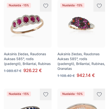
Nuolaida -15%
Nuolaida -15%
Auksinis žiedas, Raudonas
Auksinis žiedas, Raudonas
Auksas 585°, rodis
Auksas 585°, rodis
(padengti), Briliantai, Rubinas
(padengti), Briliantai, Rubinas,
Granatas
926.22 €
1 089.67 €
942.14 €
1 108.40 €
Nuolaida -15%
Nuolaida -10%