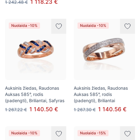
1 118.23 €
1 242.48 €
Nuolaida -10%
Nuolaida -10%
Auksinis žiedas, Raudonas
Auksinis žiedas, Raudonas
Auksas 585°, rodis
Auksas 585°, rodis
(padengti), Briliantai, Safyras
(padengti), Briliantai
1 140.50 €
1 140.56 €
1 267.22 €
1 267.30 €
Nuolaida -10%
Nuolaida -15%