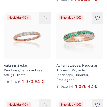
Nuolaida -10%
Nuolaida -10%
Auksinis žiedas,
Auksinis žiedas, Raudonas
Raudonas/Baltas Auksas
Auksas 585°, rodis
585°, Briliantai
(padengti), Briliantai,
Smaragdas
1 073.84 €
1 193.16 €
1 078.42 €
1 198.24 €
Nuolaida -10%
Nuolaida -10%