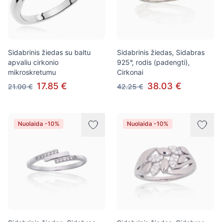
Sidabrinis žiedas su baltu
Sidabrinis žiedas, Sidabras
apvaliu cirkonio
925°, rodis (padengti),
mikroskretumu
Cirkonai
17.85 €
38.03 €
21.00 €
42.25 €
Nuolaida -10%
Nuolaida -10%