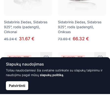
Sidabrinis žiedas, Sidabras
Sidabrinis žiedas, Sidabras
925°, rodis (padengti),
925°, rodis (padengti),
Cirkonai
Oniksas
31.67 €
66.32 €
45.24 €
73.69 €
Nuolaida -10%
Nuolaida -11%
Slapukų naudojimas
Toliau naudodamiesi šia svetaine sutinkate su slapukų talpinimu ir
naudojimu pagal mūsų
slapukų politiką
.
Patvirtinti
Sidabrinis žiedas, Sidabras
Sidabrinis žiedas, Sidabras