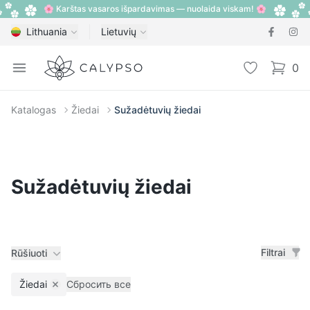
🌸 Karštas vasaros išpardavimas — nuolaida viskam! 🌸
Lithuania
Lietuvių
Calypso
Open menu
Pageidavimų
0
items i
Katalogas
Žiedai
Sužadėtuvių žiedai
Sužadėtuvių žiedai
Filtrai
Rūšiuoti
Žiedai
Сбросить все
Remove filter