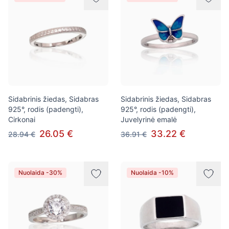
Sidabrinis žiedas, Sidabras
Sidabrinis žiedas, Sidabras
925°, rodis (padengti),
925°, rodis (padengti),
Cirkonai
Juvelyrinė emalė
26.05 €
33.22 €
28.94 €
36.91 €
Nuolaida -30%
Nuolaida -10%