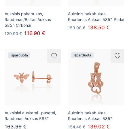
Auksinis pakabukas,
Auksinis pakabukas,
Raudonas/Baltas Auksas
Raudonas Auksas 585°, Perlai
585°, Cirkonai
138.50 €
153.90 €
116.90 €
129.90 €
Išparduota
Išparduota
Auksiniai auskarai –pusetai,
Auksinis pakabukas,
Raudonas Auksas 585°
Raudonas Auksas 585°
163.99 €
139.02 €
154.46 €