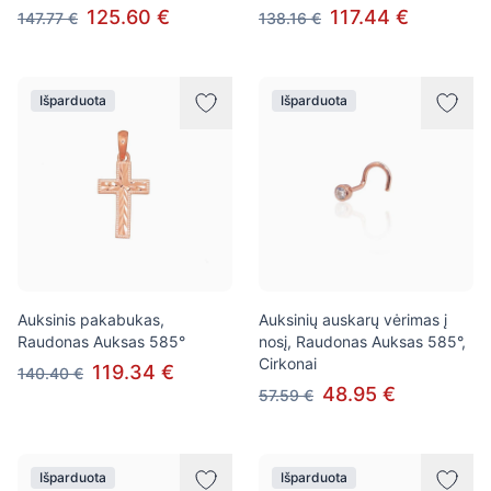
125.60 €
117.44 €
147.77 €
138.16 €
Išparduota
Išparduota
Auksinis pakabukas,
Auksinių auskarų vėrimas į
Raudonas Auksas 585°
nosį, Raudonas Auksas 585°,
Cirkonai
119.34 €
140.40 €
48.95 €
57.59 €
Išparduota
Išparduota