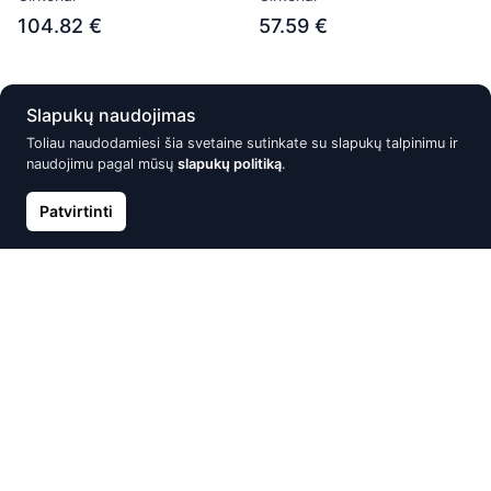
104.82 €
57.59 €
Išparduota
Išparduota
Slapukų naudojimas
Toliau naudodamiesi šia svetaine sutinkate su slapukų talpinimu ir
naudojimu pagal mūsų
slapukų politiką
.
Patvirtinti
Auksiniai auskarai –pusetai,
Auksinių auskarų vėrimas į
Raudonas Auksas 585°
nosį, Raudonas Auksas 585°
101.95 €
31.06 €
Išparduota
Išparduota