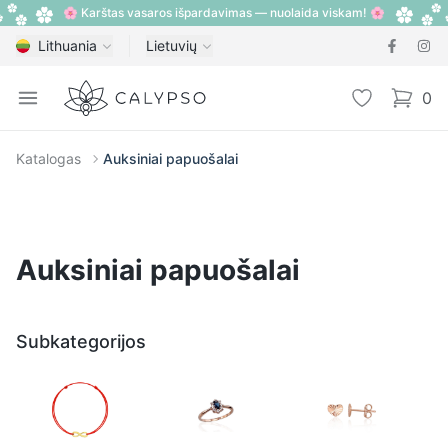
🌸 Karštas vasaros išpardavimas — nuolaida viskam! 🌸
Lithuania
Lietuvių
Calypso
Open menu
Pageidavimų
0
items i
Katalogas
Auksiniai papuošalai
Auksiniai papuošalai
Subkategorijos