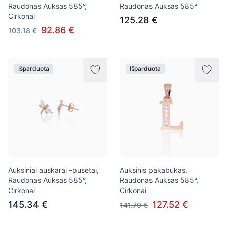
Raudonas Auksas 585°,
Raudonas Auksas 585°
Cirkonai
125.28 €
92.86 €
103.18 €
Išparduota
Išparduota
Auksiniai auskarai –pusetai,
Auksinis pakabukas,
Raudonas Auksas 585°,
Raudonas Auksas 585°,
Cirkonai
Cirkonai
145.34 €
127.52 €
141.70 €