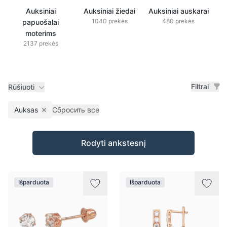
Auksiniai
Auksiniai žiedai
Auksiniai auskarai
1040 prekės
480 prekės
papuošalai
moterims
2137 prekės
Filtrai
Rūšiuoti
Auksas
Сбросить все
Remove filter
Prekės
Rodyti ankstesnį
Išparduota
Išparduota