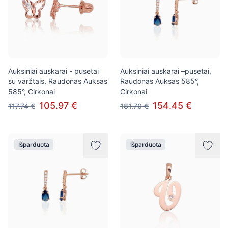
Auksiniai auskarai - pusetai
Auksiniai auskarai –pusetai,
su varžtais, Raudonas Auksas
Raudonas Auksas 585°,
585°, Cirkonai
Cirkonai
105.97 €
154.45 €
117.74 €
181.70 €
Išparduota
Išparduota