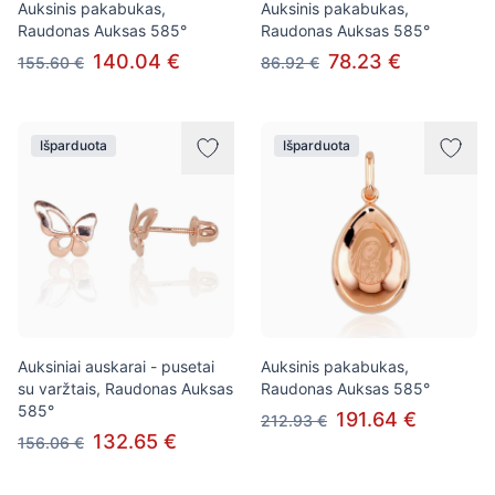
Auksinis pakabukas,
Auksinis pakabukas,
Raudonas Auksas 585°
Raudonas Auksas 585°
140.04 €
78.23 €
155.60 €
86.92 €
Išparduota
Išparduota
Auksiniai auskarai - pusetai
Auksinis pakabukas,
su varžtais, Raudonas Auksas
Raudonas Auksas 585°
585°
191.64 €
212.93 €
132.65 €
156.06 €