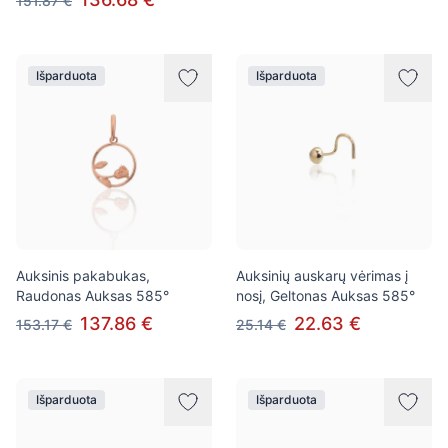
151.87 €
Išparduota
Išparduota
Auksinis pakabukas,
Auksinių auskarų vėrimas į
Raudonas Auksas 585°
nosį, Geltonas Auksas 585°
137.86 €
22.63 €
153.17 €
25.14 €
Išparduota
Išparduota