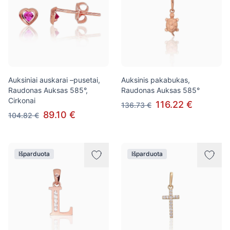
Auksiniai auskarai –pusetai,
Auksinis pakabukas,
Raudonas Auksas 585°,
Raudonas Auksas 585°
Cirkonai
116.22 €
136.73 €
89.10 €
104.82 €
Išparduota
Išparduota