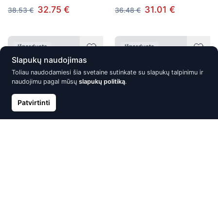
32.75 €
31.01 €
38.53 €
36.48 €
Išparduota
Išparduota
Slapukų naudojimas
Toliau naudodamiesi šia svetaine sutinkate su slapukų talpinimu ir
naudojimu pagal mūsų
slapukų politiką
.
Patvirtinti
Sidabrinis vėrinys, Sidabras
Sidabrinis vėrinys, Sidabras
925°, raudonas auksas
925°, raudonas auksas
(padengti), Cirkonai, Perlai,
(padengti), Cirkonai
Perlamutras
33.01 €
38.84 €
62.59 €
73.63 €