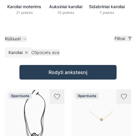
Karoliai moterims
Auksiniai karoliai
Sidabriniai karoliai
K
31 prekės
10 prekės
7 prekės
Filtrai
Rūšiuoti
Karoliai
Сбросить все
Remove filter
Prekės
Rodyti ankstesnį
Išparduota
Išparduota