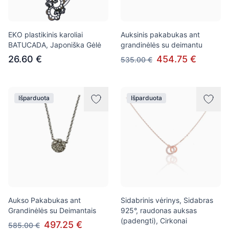
EKO plastikinis karoliai
Auksinis pakabukas ant
BATUCADA, Japoniška Gėlė
grandinėlės su deimantu
26.60 €
454.75 €
535.00 €
Išparduota
Išparduota
Aukso Pakabukas ant
Sidabrinis vėrinys, Sidabras
Grandinėlės su Deimantais
925°, raudonas auksas
(padengti), Cirkonai
497.25 €
585.00 €