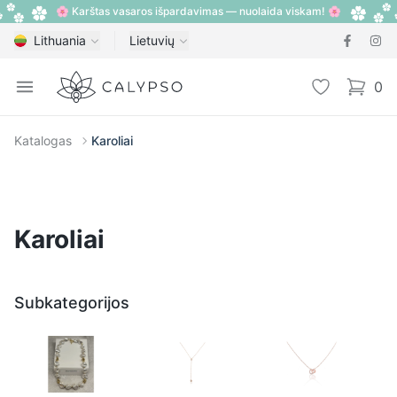
🌸 Karštas vasaros išpardavimas — nuolaida viskam! 🌸
Lithuania
Lietuvių
Calypso
Open menu
Pageidavimų
0
items i
Katalogas
Karoliai
Karoliai
Subkategorijos