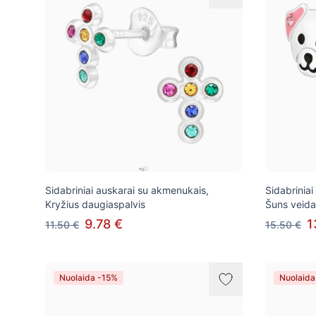
Sidabriniai auskarai su akmenukais,
Sidabriniai
Kryžius daugiaspalvis
Šuns veidas
9.78 €
1
11.50 €
15.50 €
Nuolaida -15%
Nuolaida