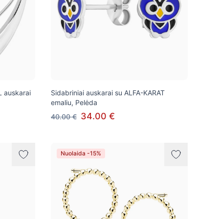
L auskarai
Sidabriniai auskarai su ALFA-KARAT
emaliu, Pelėda
34.00 €
40.00 €
Nuolaida -15%