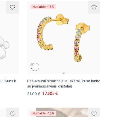
Nuolaida -15%
ų, Šuns ir
Paauksuoti sidabriniai auskarai, Pusė lanko
su įvairiaspalviais kristalais
17.85 €
21.00 €
Nuolaida -15%