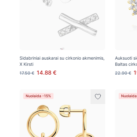
Sidabriniai auskarai su cirkonio akmenimis,
Auksuoti s
X Kirsti
Baltas cirk
14.88 €
1
17.50 €
22.90 €
Nuolaida -15%
Nuolaida