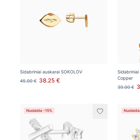
Sidabriniai auskarai SOKOLOV
Sidabriniai
Copper
38.25 €
45.00 €
3
39.00 €
Nuolaida -15%
Nuolaida