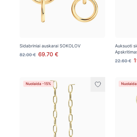
Sidabriniai auskarai SOKOLOV
Auksuoti s
Apskritima
69.70 €
82.00 €
1
22.60 €
Nuolaida -15%
Nuolaida