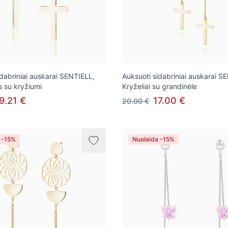
idabriniai auskarai SENTIELL,
Auksuoti sidabriniai auskarai S
s su kryžiumi
Kryželiai su grandinėle
9.21 €
17.00 €
20.00 €
 -15%
Nuolaida -15%