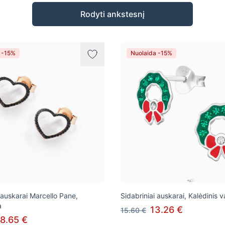
Rodyti ankstesnį
 -15%
Nuolaida -15%
 auskarai Marcello Pane,
Sidabriniai auskarai, Kalėdinis v
a
13.26 €
15.60 €
8.65 €