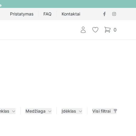
Pristatymas
FAQ
Kontaktai
Prisijungti
Pageidavimų sąraš
0
items in cart,
nklas
Medžiaga
Įdėklas
Visi filtrai