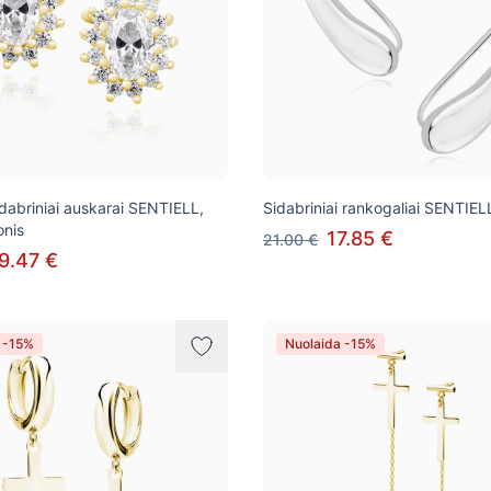
idabriniai auskarai SENTIELL,
Sidabriniai rankogaliai SENTIEL
onis
17.85 €
21.00 €
9.47 €
 -15%
Nuolaida -15%