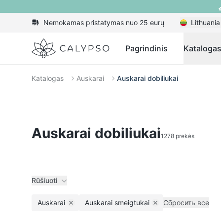
Nemokamas pristatymas nuo 25 eurų
Lithuania
Calypso
Pagrindinis
Kataloga
Katalogas
Auskarai
Auskarai dobiliukai
Auskarai dobiliukai
1278 prekės
Rūšiuoti
Auskarai
Auskarai smeigtukai
Сбросить все
Remove filter
Remove filter