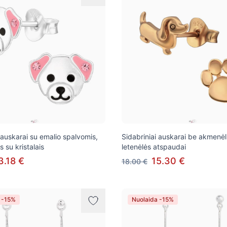
 auskarai su emalio spalvomis,
Sidabriniai auskarai be akmenėli
 su kristalais
letenėlės atspaudai
3.18 €
15.30 €
18.00 €
 -15%
Nuolaida -15%