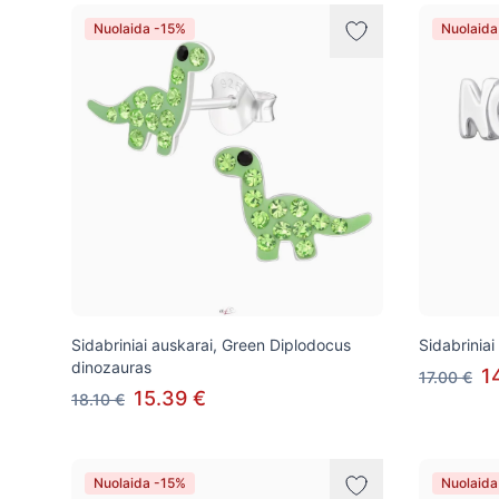
Nuolaida -15%
Nuolaida
Sidabriniai auskarai, Green Diplodocus
Sidabriniai
dinozauras
1
17.00 €
15.39 €
18.10 €
Nuolaida -15%
Nuolaida