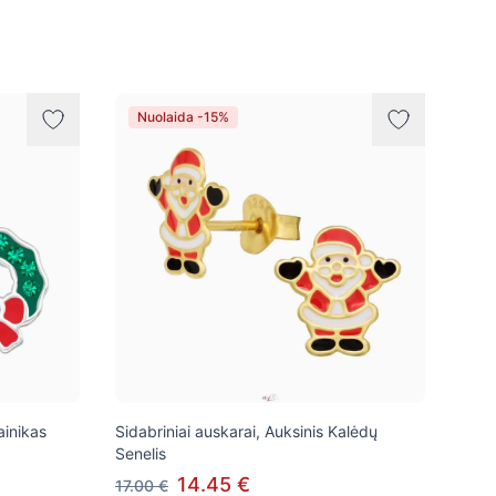
Nuolaida -15%
ainikas
Sidabriniai auskarai, Auksinis Kalėdų
Senelis
14.45 €
17.00 €