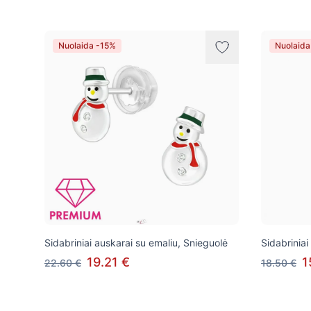
Nuolaida -15%
Nuolaida
Sidabriniai auskarai su emaliu, Snieguolė
Sidabrinia
19.21 €
1
22.60 €
18.50 €