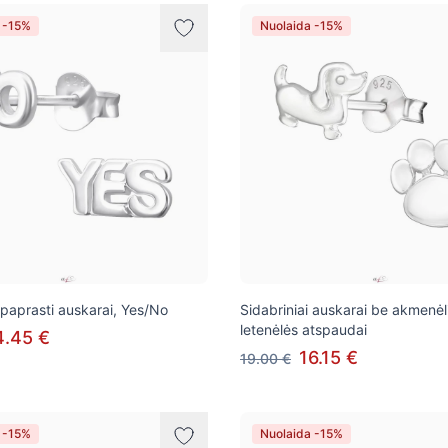
 -15%
Nuolaida -15%
 paprasti auskarai, Yes/No
Sidabriniai auskarai be akmenėli
letenėlės atspaudai
4.45 €
16.15 €
19.00 €
 -15%
Nuolaida -15%