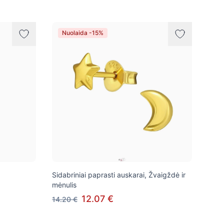
Nuolaida -15%
Sidabriniai paprasti auskarai, Žvaigždė ir
mėnulis
12.07 €
14.20 €