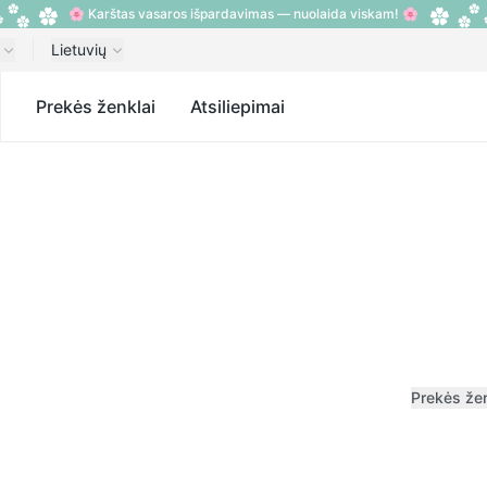
🌸 Karštas vasaros išpardavimas — nuolaida viskam! 🌸
Lietuvių
s
Prekės ženklai
Atsiliepimai
Prekės že