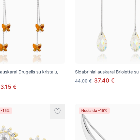
 auskarai Drugelis su kristalu,
Sidabriniai auskarai Briolette su 
37.40 €
44.00 €
3.15 €
 -15%
Nuolaida -15%