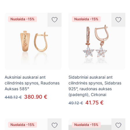
Nuolaida -15%
Nuolaida -15%
Auksiniai auskarai ant
Sidabriniai auskarai ant
cilindrinės spynos, Raudonas
cilindrinės spynos, Sidabras
Auksas 585°
925°, raudonas auksas
(padengti), Cirkonai
380.90 €
448.12 €
41.75 €
49.12 €
Nuolaida -15%
Nuolaida -15%