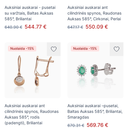
Auksiniai auskarai - pusetai
Auksiniai auskarai ant
su varžtais, Baltas Auksas
cilindrinės spynos, Raudonas
585°, Briliantai
Auksas 585°, Cirkonai, Perlai
544.77 €
550.09 €
640.90 €
647.17 €
Nuolaida -15%
Nuolaida -15%
Auksiniai auskarai ant
Auksiniai auskarai –pusetai,
cilindrinės spynos, Raudonas
Baltas Auksas 585°, Briliantai,
Auksas 585°, rodis
Smaragdas
(padengti), Briliantai
569.76 €
670.31 €