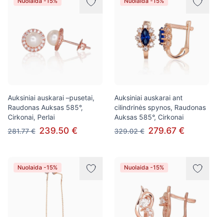
Nuolaida -15%
Nuolaida -15%
Auksiniai auskarai –pusetai,
Auksiniai auskarai ant
Raudonas Auksas 585°,
cilindrinės spynos, Raudonas
Cirkonai, Perlai
Auksas 585°, Cirkonai
239.50 €
279.67 €
281.77 €
329.02 €
Nuolaida -15%
Nuolaida -15%