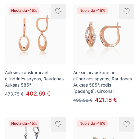
Nuolaida -15%
Nuolaida -15%
Auksiniai auskarai ant
Auksiniai auskarai ant
cilindrinės spynos, Raudonas
cilindrinės spynos, Raudonas
Auksas 585°
Auksas 585°, rodis
(padengti), Cirkonai
402.69 €
473.75 €
421.18 €
495.50 €
Nuolaida -15%
Nuolaida -15%