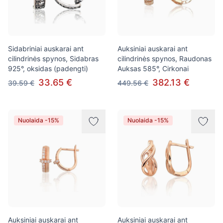
Sidabriniai auskarai ant
Auksiniai auskarai ant
cilindrinės spynos, Sidabras
cilindrinės spynos, Raudonas
925°, oksidas (padengti)
Auksas 585°, Cirkonai
33.65 €
382.13 €
39.59 €
449.56 €
Nuolaida -15%
Nuolaida -15%
Auksiniai auskarai ant
Auksiniai auskarai ant