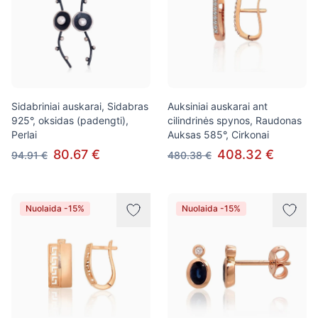
Sidabriniai auskarai, Sidabras
Auksiniai auskarai ant
925°, oksidas (padengti),
cilindrinės spynos, Raudonas
Perlai
Auksas 585°, Cirkonai
80.67 €
408.32 €
94.91 €
480.38 €
Nuolaida -15%
Nuolaida -15%