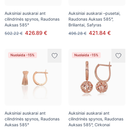
Auksiniai auskarai ant
Auksiniai auskarai –pusetai,
cilindrinės spynos, Raudonas
Raudonas Auksas 585°,
Auksas 585°
Briliantai, Safyras
426.89 €
421.84 €
502.22 €
496.28 €
Nuolaida -15%
Nuolaida -15%
Auksiniai auskarai ant
Auksiniai auskarai ant
cilindrinės spynos, Raudonas
cilindrinės spynos, Raudonas
Auksas 585°
Auksas 585°, Cirkonai