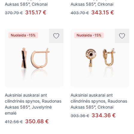
Auksas 585°, Cirkonai
Auksas 585°, Cirkonai
315.17 €
343.15 €
370.79 €
403.70 €
Nuolaida -15%
Nuolaida -15%
Auksiniai auskarai ant
Auksiniai auskarai ant
cilindrinės spynos, Raudonas
cilindrinės spynos, Raudonas
Auksas 585°, Juvelyrinė
Auksas 585°, Cirkonai
emalė
334.36 €
393.36 €
350.68 €
412.56 €