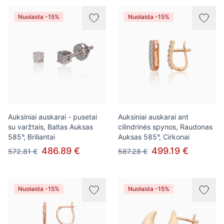
Nuolaida -15%
Nuolaida -15%
Auksiniai auskarai - pusetai
Auksiniai auskarai ant
su varžtais, Baltas Auksas
cilindrinės spynos, Raudonas
585°, Briliantai
Auksas 585°, Cirkonai
486.89 €
499.19 €
572.81 €
587.28 €
Nuolaida -15%
Nuolaida -15%