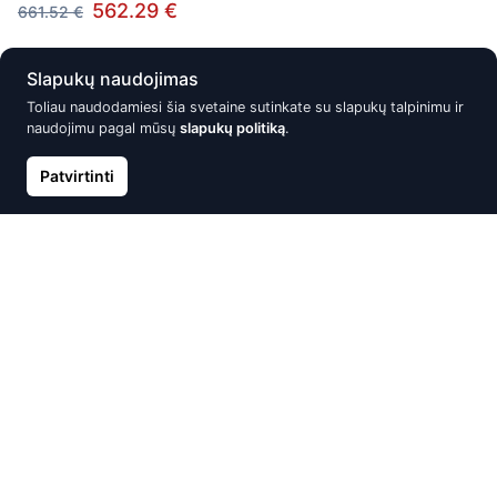
562.29 €
661.52 €
Slapukų naudojimas
Nuolaida -15%
Nuolaida -15%
Toliau naudodamiesi šia svetaine sutinkate su slapukų talpinimu ir
naudojimu pagal mūsų
slapukų politiką
.
Patvirtinti
Auksiniai auskarai –pusetai,
Auksiniai auskarai –pusetai,
Raudonas Auksas 585°, rodis
Raudonas Auksas 585°, rodis
(padengti), Briliantai, Safyras
(padengti), Briliantai, Rubinas
571.03 €
571.04 €
671.80 €
671.81 €
Nuolaida -15%
Nuolaida -15%