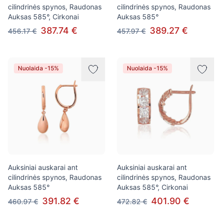
cilindrinės spynos, Raudonas
cilindrinės spynos, Raudonas
Auksas 585°, Cirkonai
Auksas 585°
387.74 €
389.27 €
456.17 €
457.97 €
Nuolaida -15%
Nuolaida -15%
Auksiniai auskarai ant
Auksiniai auskarai ant
cilindrinės spynos, Raudonas
cilindrinės spynos, Raudonas
Auksas 585°
Auksas 585°, Cirkonai
391.82 €
401.90 €
460.97 €
472.82 €