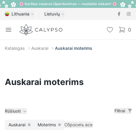
🌸 Karštas vasaros išpardavimas — nuolaida viskam! 🌸
Lithuania
Lietuvių
Calypso
Open menu
Pageidavimų
0
items i
Katalogas
Auskarai
Auskarai moterims
Auskarai moterims
Filtrai
Rūšiuoti
Auskarai
Moterims
Сбросить все
Remove filter
Remove filter