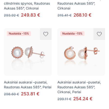
cilindrinės spynos, Raudonas
Raudonas Auksas 585°,
Auksas 585°, Cirkonai
Cirkonai
249.83 €
268.10 €
293.92 €
315.41 €
Nuolaida -15%
Nuolaida -15%
Auksiniai auskarai –pusetai,
Auksiniai auskarai –pusetai,
Raudonas Auksas 585°, Perlai
Raudonas Auksas 585°,
Cirkonai, Perlai
253.81 €
298.60 €
254.24 €
299.11 €