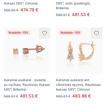
Auksas 585°, Cirkonai
585°, rodis (padengti),
Briliantai
474.79 €
558.58 €
481.53 €
566.51 €
Nuolaida -15%
Nuolaida -15%
Auksiniai auskarai - pusetai
Auksiniai auskarai ant
su varžtais, Raudonas Auksas
cilindrinės spynos, Raudonas
585°, Briliantai
Auksas 585°, Cirkonai
481.53 €
483.88 €
566.51 €
569.27 €