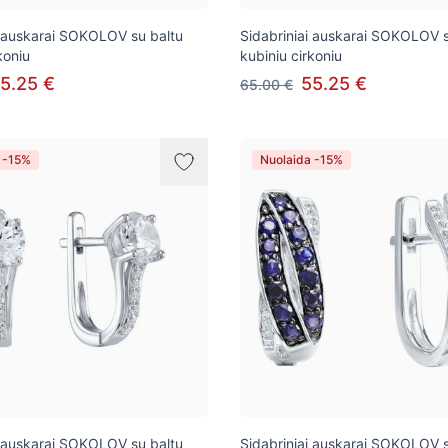
i auskarai SOKOLOV su baltu
Sidabriniai auskarai SOKOLOV s
koniu
kubiniu cirkoniu
5.25 €
55.25 €
65.00 €
 -15%
Nuolaida -15%
i auskarai SOKOLOV su baltu
Sidabriniai auskarai SOKOLOV 