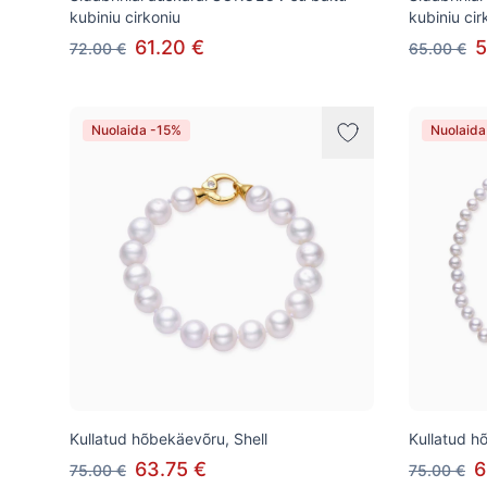
kubiniu cirkoniu
kubiniu cir
61.20 €
5
72.00 €
65.00 €
Nuolaida -15%
Nuolaida
Kullatud hõbekäevõru, Shell
Kullatud h
63.75 €
6
75.00 €
75.00 €