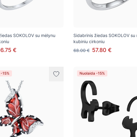
s žiedas SOKOLOV su mėlynu
Sidabrinis žiedas SOKOLOV su
koniu
kubiniu cirkoniu
6.75 €
57.80 €
68.00 €
 -15%
Nuolaida -15%