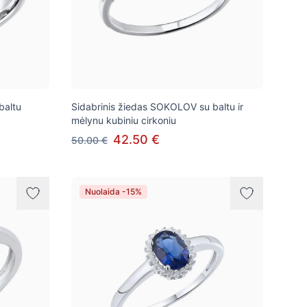
baltu
Sidabrinis žiedas SOKOLOV su baltu ir
mėlynu kubiniu cirkoniu
42.50 €
50.00 €
Nuolaida -15%