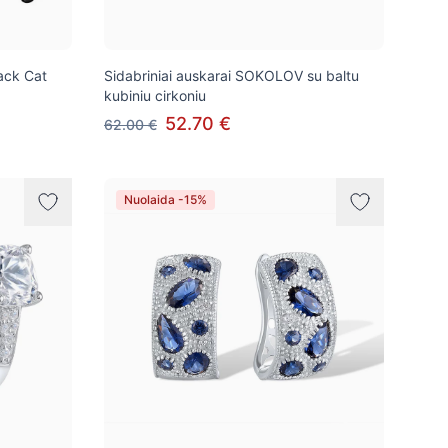
lack Cat
Sidabriniai auskarai SOKOLOV su baltu
kubiniu cirkoniu
52.70 €
62.00 €
Nuolaida -15%