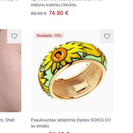
mėlynu kubiniu cirkoniu
74.80 €
88.00 €
Nuolaida -15%
i, Shell
Paauksuotas sidabrinis žiedas SOKOLOV
su emaliu