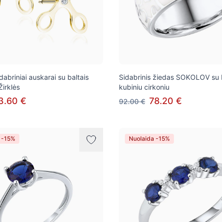
dabriniai auskarai su baltais
Sidabrinis žiedas SOKOLOV su 
Žirklės
kubiniu cirkoniu
3.60 €
78.20 €
92.00 €
 -15%
Nuolaida -15%