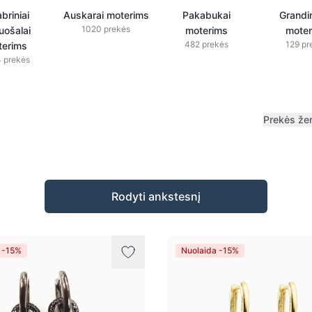
briniai
Auskarai moterims
Pakabukai
Grandi
1020 prekės
uošalai
moterims
moter
482 prekės
129 pr
terims
 prekės
Prekės že
Rodyti ankstesnį
 -15%
Nuolaida -15%