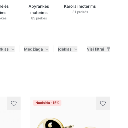
nėlės
Apyrankės
Karoliai moterims
31 prekės
ims
moterims
ekės
85 prekės
nklas
Medžiaga
Įdėklas
Visi filtrai
Nuolaida -15%