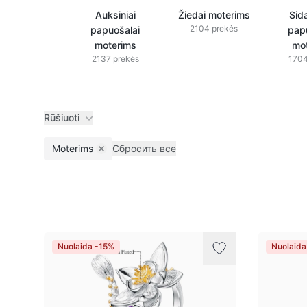
Auksiniai
Žiedai moterims
Sida
2104 prekės
papuošalai
pap
moterims
mo
2137 prekės
1704
Rūšiuoti
Moterims
Сбросить все
Remove filter
Prekės
Nuolaida -15%
Nuolaida