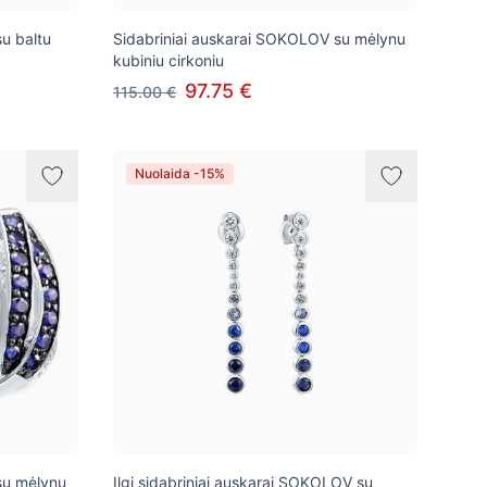
u baltu
Sidabriniai auskarai SOKOLOV su mėlynu
kubiniu cirkoniu
97.75 €
115.00 €
Nuolaida -15%
su mėlynu
Ilgi sidabriniai auskarai SOKOLOV su