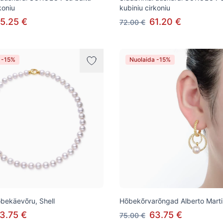
koniu
kubiniu cirkoniu
5.25 €
61.20 €
72.00 €
 -15%
Nuolaida -15%
õbekäevõru, Shell
Hõbekõrvarõngad Alberto Martin
3.75 €
63.75 €
75.00 €