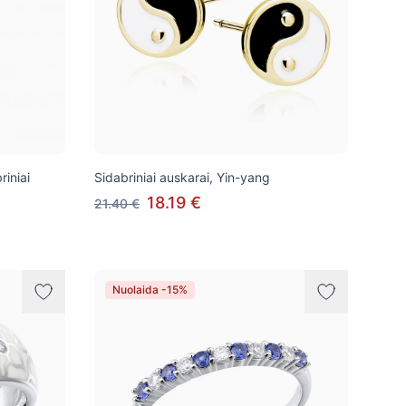
riniai
Sidabriniai auskarai, Yin-yang
18.19 €
21.40 €
Nuolaida -15%