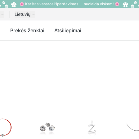
🌸 Karštas vasaros išpardavimas — nuolaida viskam! 🌸
Lietuvių
s
Prekės ženklai
Atsiliepimai