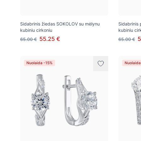
Sidabrinis žiedas SOKOLOV su mėlynu
Sidabrini
kubiniu cirkoniu
kubiniu cir
55.25 €
5
65.00 €
65.00 €
Nuolaida -15%
Nuolaida