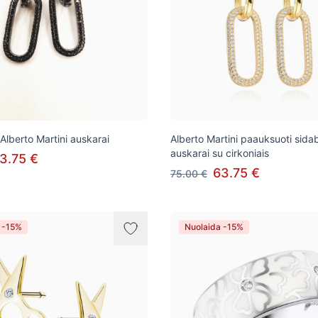
 Alberto Martini auskarai
Alberto Martini paauksuoti sidab
auskarai su cirkoniais
3.75 €
63.75 €
75.00 €
 -15%
Nuolaida -15%