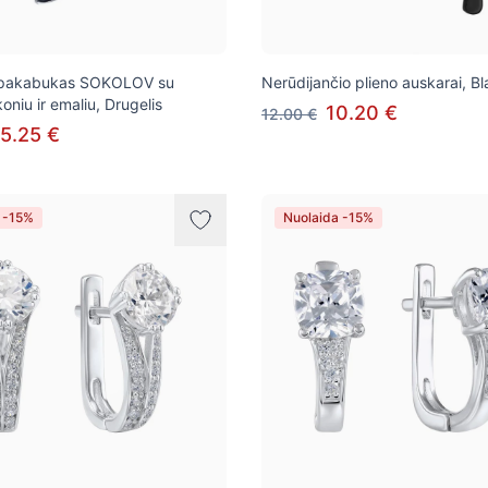
s pakabukas SOKOLOV su
Nerūdijančio plieno auskarai, B
koniu ir emaliu, Drugelis
10.20 €
12.00 €
5.25 €
 -15%
Nuolaida -15%