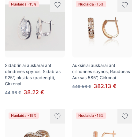
Nuolaida -15%
Nuolaida -15%
Sidabriniai auskarai ant
Auksiniai auskarai ant
cilindrinės spynos, Sidabras
cilindrinės spynos, Raudonas
925°, oksidas (padengti),
Auksas 585°, Cirkonai
Cirkonai
382.13 €
449.56 €
38.22 €
44.96 €
Nuolaida -15%
Nuolaida -15%