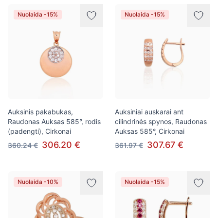
Nuolaida -15%
Nuolaida -15%
Auksinis pakabukas,
Auksiniai auskarai ant
Raudonas Auksas 585°, rodis
cilindrinės spynos, Raudonas
(padengti), Cirkonai
Auksas 585°, Cirkonai
306.20 €
307.67 €
360.24 €
361.97 €
Nuolaida -10%
Nuolaida -15%