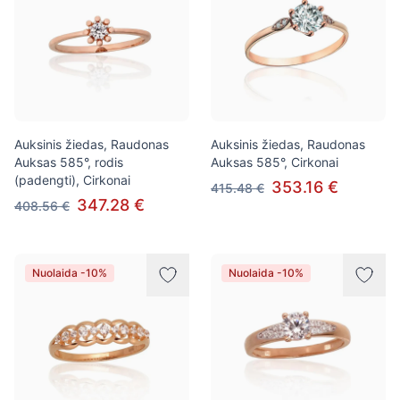
Auksinis žiedas, Raudonas
Auksinis žiedas, Raudonas
Auksas 585°, rodis
Auksas 585°, Cirkonai
(padengti), Cirkonai
353.16 €
415.48 €
347.28 €
408.56 €
Nuolaida -10%
Nuolaida -10%