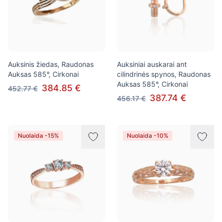
Auksinis žiedas, Raudonas
Auksiniai auskarai ant
Auksas 585°, Cirkonai
cilindrinės spynos, Raudonas
Auksas 585°, Cirkonai
384.85 €
452.77 €
387.74 €
456.17 €
Nuolaida -15%
Nuolaida -10%