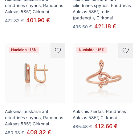
cilindrinės spynos, Raudonas
cilindrinės spynos, Raudonas
Auksas 585°, Cirkonai
Auksas 585°, rodis
(padengti), Cirkonai
401.90 €
472.82 €
421.18 €
495.50 €
Nuolaida -15%
Nuolaida -15%
Auksiniai auskarai ant
Auksinis žiedas, Raudonas
cilindrinės spynos, Raudonas
Auksas 585°, Cirkonai
Auksas 585°, Cirkonai
412.66 €
485.48 €
408.32 €
480.38 €