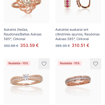
Auksinis žiedas,
Auksiniai auskarai ant
Raudonas/Baltas Auksas
cilindrinės spynos, Raudonas
585°, Cirkonai
Auksas 585°, Cirkonai
353.59 €
310.51 €
392.88 €
365.30 €
Nuolaida -10%
Nuolaida -10%