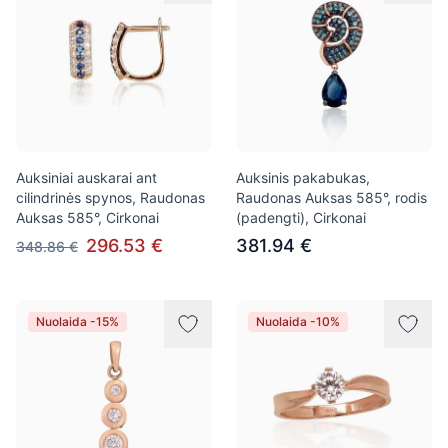
Auksiniai auskarai ant
Auksinis pakabukas,
cilindrinės spynos, Raudonas
Raudonas Auksas 585°, rodis
Auksas 585°, Cirkonai
(padengti), Cirkonai
296.53 €
381.94 €
348.86 €
Nuolaida -15%
Nuolaida -10%