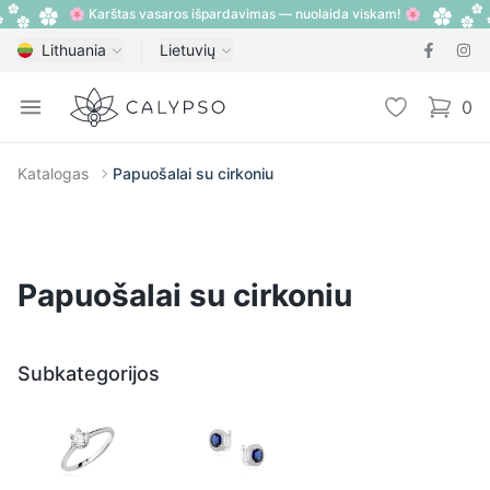
🌸 Karštas vasaros išpardavimas — nuolaida viskam! 🌸
Lithuania
Lietuvių
Calypso
Open menu
Pageidavimų
0
items i
Katalogas
Papuošalai su cirkoniu
Papuošalai su cirkoniu
Subkategorijos