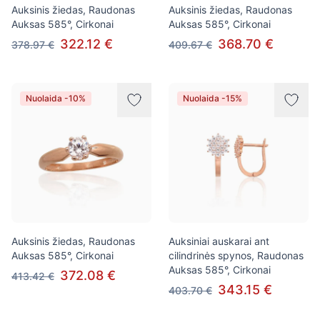
Auksinis žiedas, Raudonas
Auksinis žiedas, Raudonas
Auksas 585°, Cirkonai
Auksas 585°, Cirkonai
322.12 €
368.70 €
378.97 €
409.67 €
Nuolaida -10%
Nuolaida -15%
Auksinis žiedas, Raudonas
Auksiniai auskarai ant
Auksas 585°, Cirkonai
cilindrinės spynos, Raudonas
Auksas 585°, Cirkonai
372.08 €
413.42 €
343.15 €
403.70 €