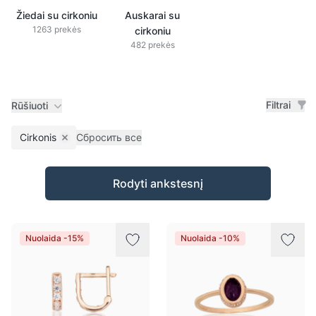
Žiedai su cirkoniu
Auskarai su
1263 prekės
cirkoniu
482 prekės
Filtrai
Rūšiuoti
Cirkonis
Сбросить все
Remove filter
Prekės
Rodyti ankstesnį
Nuolaida -15%
Nuolaida -10%