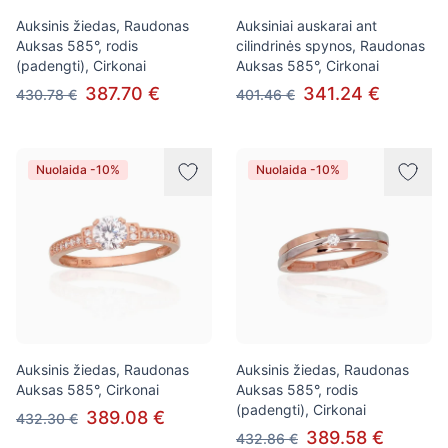
Auksinis žiedas, Raudonas
Auksiniai auskarai ant
Auksas 585°, rodis
cilindrinės spynos, Raudonas
(padengti), Cirkonai
Auksas 585°, Cirkonai
387.70 €
341.24 €
430.78 €
401.46 €
Nuolaida -10%
Nuolaida -10%
Auksinis žiedas, Raudonas
Auksinis žiedas, Raudonas
Auksas 585°, Cirkonai
Auksas 585°, rodis
(padengti), Cirkonai
389.08 €
432.30 €
389.58 €
432.86 €