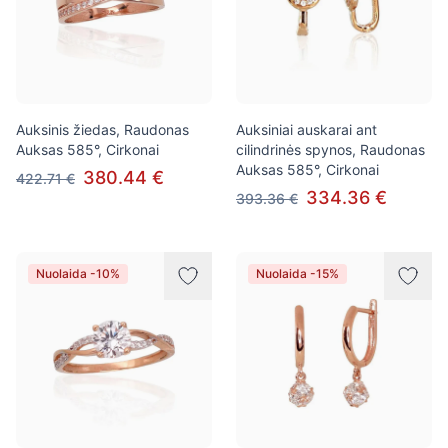
Auksinis žiedas, Raudonas
Auksiniai auskarai ant
Auksas 585°, Cirkonai
cilindrinės spynos, Raudonas
Auksas 585°, Cirkonai
380.44 €
422.71 €
334.36 €
393.36 €
Nuolaida -10%
Nuolaida -15%