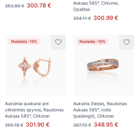
Auksas 585°, Cirkonai,
300.78 €
353.86 €
Opalitas
300.99 €
354.11 €
Nuolaida -15%
Nuolaida -10%
Auksiniai auskarai ant
Auksinis žiedas, Raudonas
cilindrinės spynos, Raudonas
Auksas 585°, rodis
Auksas 585°, Cirkonai
(padengti), Cirkonai
301.90 €
348.95 €
355.18 €
387.72 €