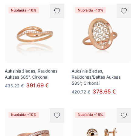
Nuolaida -10%
Nuolaida -10%
Auksinis žiedas, Raudonas
Auksinis žiedas,
Auksas 585°, Cirkonai
Raudonas/Baltas Auksas
585°, Cirkonai
391.69 €
435.22 €
378.65 €
420.72 €
Nuolaida -10%
Nuolaida -15%