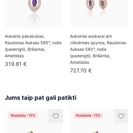
Auksinis pakabukas,
Auksiniai auskarai ant
Raudonas Auksas 585°, rodis
cilindrinės spynos, Raudonas
(padengti), Briliantai,
Auksas 585°, rodis
Ametistas
(padengti), Briliantai,
Ametistas
319.81 €
727.70 €
Jums taip pat gali patikti
Nuolaida -15%
Nuolaida -15%