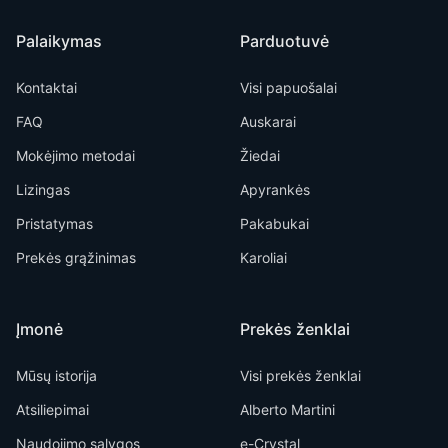
Palaikymas
Parduotuvė
Kontaktai
Visi papuošalai
FAQ
Auskarai
Mokėjimo metodai
Žiedai
Lizingas
Apyrankės
Pristatymas
Pakabukai
Prekės grąžinimas
Karoliai
Įmonė
Prekės ženklai
Mūsų istorija
Visi prekės ženklai
Atsiliepimai
Alberto Martini
Naudojimo sąlygos
e-Crystal