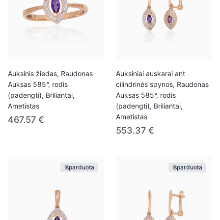
Auksinis žiedas, Raudonas
Auksiniai auskarai ant
Auksas 585°, rodis
cilindrinės spynos, Raudonas
(padengti), Briliantai,
Auksas 585°, rodis
Ametistas
(padengti), Briliantai,
Ametistas
467.57 €
553.37 €
Išparduota
Išparduota