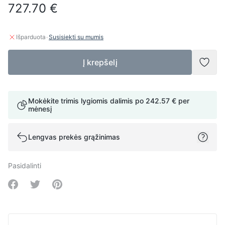
727.70 €
·
Išparduota
Susisiekti su mumis
Į krepšelį
Pridė
Mokėkite trimis lygiomis dalimis po
242.57 €
per
mėnesį
Lengvas prekės grąžinimas
Pasidalinti
Share on Facebook
Share on Twitter
Share on Pinterest