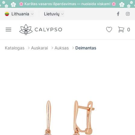
🌸 Karštas vasaros išpardavimas — nuolaida viskam! 🌸
Lithuania
Lietuvių
Calypso
Open menu
Pageidavimų
0
items i
Katalogas
Auskarai
Auksas
Deimantas