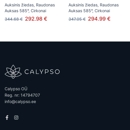
Auksinis žiedas, Raudonas
Auksinis žiedas, Raudonas
Auksas 585°, Cirkonai
Auksas 585°, Cirkonai
292.98 €
294.99 €
344.68 €
347.05 €
Calypso OÜ
Reg. nr: 14794707
info@calypso.ee