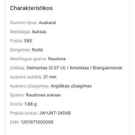
Charakteristikos
Gaminio tipas
:
Auskarai
Medžiaga
:
Auksas
Praba
:
585
Dengimas
:
Rodis
Medžiagos spalva
:
Raudona
Įdėklas
:
Deimantas (0.07 ct) / Ametistas / Brangakmeniai
Auskaro aukštis
:
21 mm
Auskaro užsegimas
:
Angliškas užsegimas
Spalva
:
Raudonas auksas
Svoris
:
1.88 g
Prekės kodas
:
JW-UNT-24048
EAN
:
1201671000095