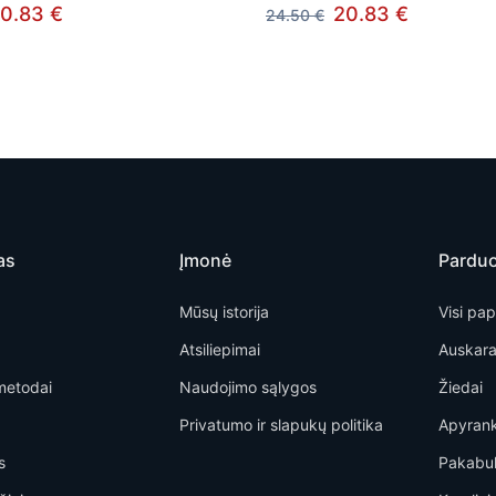
0.83 €
20.83 €
24.50 €
as
Įmonė
Pardu
Mūsų istorija
Visi pap
Atsiliepimai
Auskara
metodai
Naudojimo sąlygos
Žiedai
Privatumo ir slapukų politika
Apyran
s
Pakabu