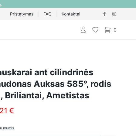
Pristatymas
FAQ
Kontaktai
Prisijungti
Pageidavimų sąraš
0
items in cart,
auskarai ant cilindrinės
audonas Auksas 585°, rodis
, Briliantai, Ametistas
21 €
 su mumis