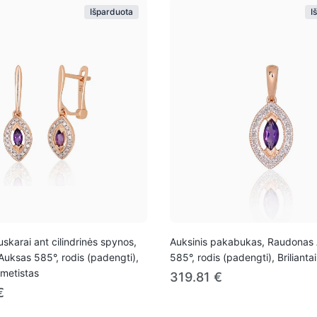
Išparduota
I
uskarai ant cilindrinės spynos,
Auksinis pakabukas, Raudonas
uksas 585°, rodis (padengti),
585°, rodis (padengti), Brilianta
 Ametistas
319.81 €
€