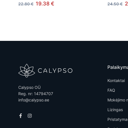
19.38 €
2
22.80 €
24.50 €
Palaikym
Kontaktai
Calypso OÜ
FAQ
Reg. nr: 14794707
info@calypso.ee
Mokėjimo 
Lizingas
Pristatyma