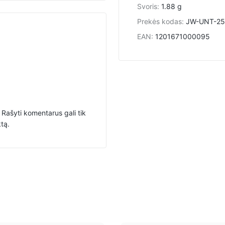
Svoris
:
1.88 g
Prekės kodas
:
JW-UNT-25
EAN
:
1201671000095
Rašyti komentarus gali tik
ktą.