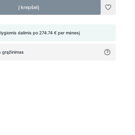
Į krepšelį
Pridėti į no
 lygiomis dalimis po
274.74 €
per mėnesį
 grąžinimas
ok
itter
on Pinterest