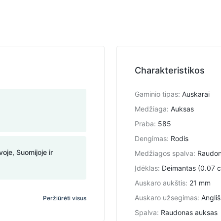
Charakteristikos
Gaminio tipas
:
Auskarai
Medžiaga
:
Auksas
Praba
:
585
Dengimas
:
Rodis
voje, Suomijoje ir
Medžiagos spalva
:
Raudo
Įdėklas
:
Deimantas (0.07 c
Auskaro aukštis
:
21 mm
Auskaro užsegimas
:
Angli
Peržiūrėti visus
Spalva
:
Raudonas auksas