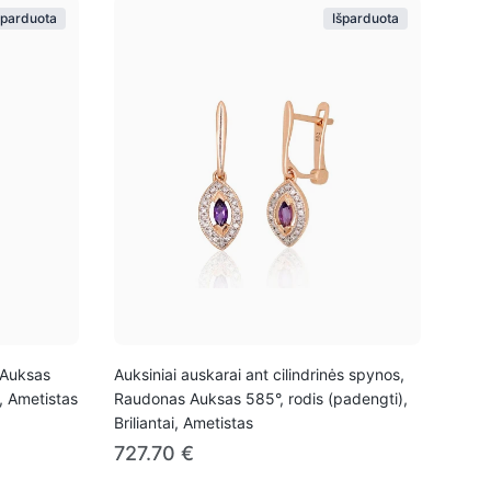
šparduota
Išparduota
 Auksas
Auksiniai auskarai ant cilindrinės spynos,
i, Ametistas
Raudonas Auksas 585°, rodis (padengti),
Briliantai, Ametistas
727.70 €