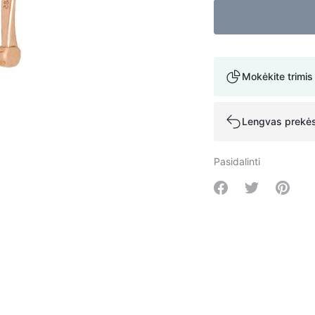
Mokėkite trimis
Lengvas prekės
Pasidalinti
Share on Facebo
Share on Tw
Share 