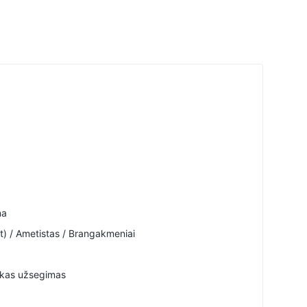
na
t) / Ametistas / Brangakmeniai
škas užsegimas