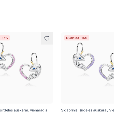
 -15%
Nuolaida -15%
 širdelės auskarai, Vienaragis
Sidabriniai širdelės auskarai, Vi