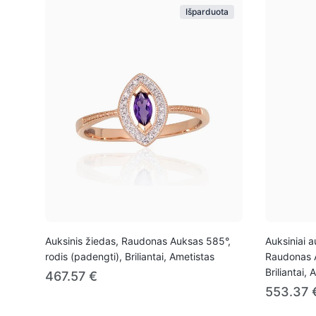
Išparduota
Auksinis žiedas, Raudonas Auksas 585°,
Auksiniai a
rodis (padengti), Briliantai, Ametistas
Raudonas A
Briliantai,
467.57 €
553.37 