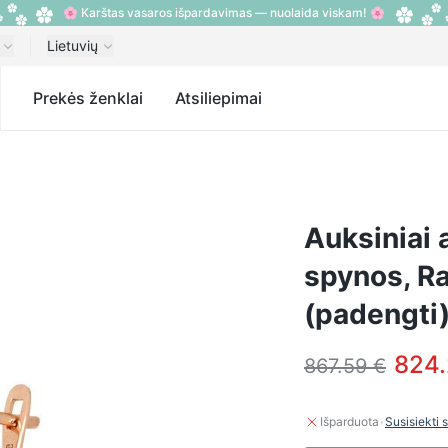
🌸 Karštas vasaros išpardavimas — nuolaida viskam! 🌸
Lietuvių
s
Prekės ženklai
Atsiliepimai
Auksiniai 
spynos, R
(padengti)
824.
867.59 €
·
Išparduota
Susisiekti