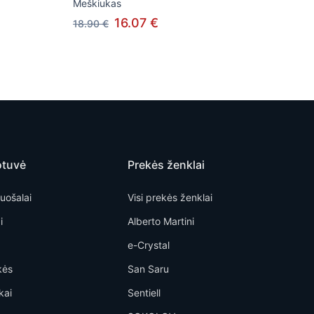
Meškiukas
16.07 €
18.90 €
otuvė
Prekės ženklai
uošalai
Visi prekės ženklai
i
Alberto Martini
e-Crystal
kės
San Saru
kai
Sentiell