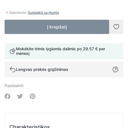
·
Išparduota
Susisiekti su mumis
Į krepšelį
Pridė
Mokėkite trimis lygiomis dalimis po
29.57 €
per
mėnesį
Lengvas prekės grąžinimas
Pasidalinti
Share on Facebook
Share on Twitter
Share on Pinterest
Charakteristikos