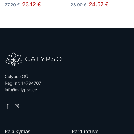
23.12 €
24.57 €
27.20 €
28.90 €
Calypso OÜ
Reg. nr: 14794707
info@calypso.ee
Palaikymas
Parduotuvė