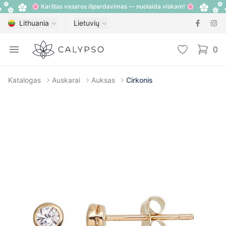
🌸 Karštas vasaros išpardavimas — nuolaida viskam! 🌸
Lithuania
Lietuvių
Calypso
Open menu
Pageidavimų
0
items i
Katalogas
Auskarai
Auksas
Cirkonis