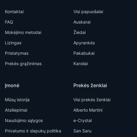
Kontaktai
Visi papuošalai
FAQ
Auskarai
Mokėjimo metodai
Žiedai
Lizingas
Apyrankės
Pristatymas
Pakabukai
Prekės grąžinimas
Karoliai
Įmonė
Prekės ženklai
Mūsų istorija
Visi prekės ženklai
Atsiliepimai
Alberto Martini
Naudojimo sąlygos
e-Crystal
Privatumo ir slapukų politika
San Saru