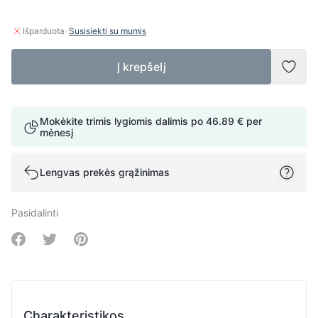
·
Išparduota
Susisiekti su mumis
Į krepšelį
Pridė
Mokėkite trimis lygiomis dalimis po
46.89 €
per
mėnesį
Lengvas prekės grąžinimas
Pasidalinti
Share on Facebook
Share on Twitter
Share on Pinterest
Charakteristikos