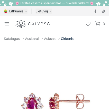
🌸 Karštas vasaros išpardavimas — nuolaida viskam! 🌸
Lithuania
Lietuvių
Calypso
Open menu
Pageidavimų
0
items i
Katalogas
Auskarai
Auksas
Cirkonis