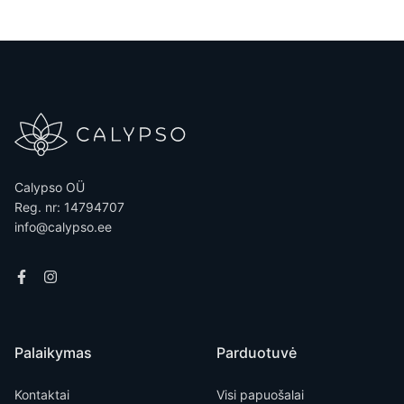
Calypso OÜ
Reg. nr: 14794707
info@calypso.ee
Palaikymas
Parduotuvė
Kontaktai
Visi papuošalai