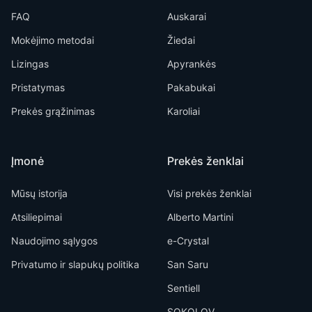
FAQ
Auskarai
Mokėjimo metodai
Žiedai
Lizingas
Apyrankės
Pristatymas
Pakabukai
Prekės grąžinimas
Karoliai
Įmonė
Prekės ženklai
Mūsų istorija
Visi prekės ženklai
Atsiliepimai
Alberto Martini
Naudojimo sąlygos
e-Crystal
Privatumo ir slapukų politika
San Saru
Sentiell
SOKOLOV