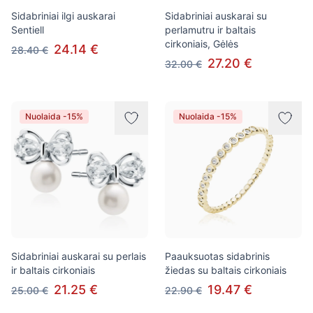
Sidabriniai ilgi auskarai
Sidabriniai auskarai su
Sentiell
perlamutru ir baltais
cirkoniais, Gėlės
24.14 €
28.40 €
27.20 €
32.00 €
Nuolaida -15%
Nuolaida -15%
Sidabriniai auskarai su perlais
Paauksuotas sidabrinis
ir baltais cirkoniais
žiedas su baltais cirkoniais
21.25 €
19.47 €
25.00 €
22.90 €