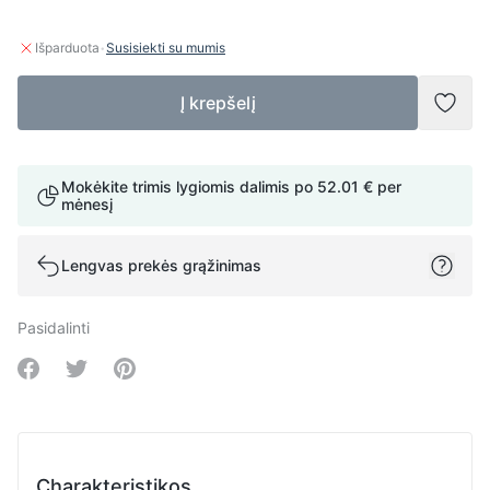
·
Išparduota
Susisiekti su mumis
Į krepšelį
Pridė
Mokėkite trimis lygiomis dalimis po
52.01 €
per
mėnesį
Lengvas prekės grąžinimas
Pasidalinti
Share on Facebook
Share on Twitter
Share on Pinterest
Charakteristikos