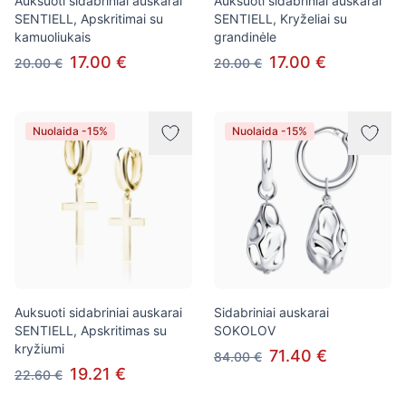
Auksuoti sidabriniai auskarai
Auksuoti sidabriniai auskarai
SENTIELL, Apskritimai su
SENTIELL, Kryželiai su
kamuoliukais
grandinėle
17.00 €
17.00 €
20.00 €
20.00 €
Nuolaida -15%
Nuolaida -15%
Auksuoti sidabriniai auskarai
Sidabriniai auskarai
SENTIELL, Apskritimas su
SOKOLOV
kryžiumi
71.40 €
84.00 €
19.21 €
22.60 €