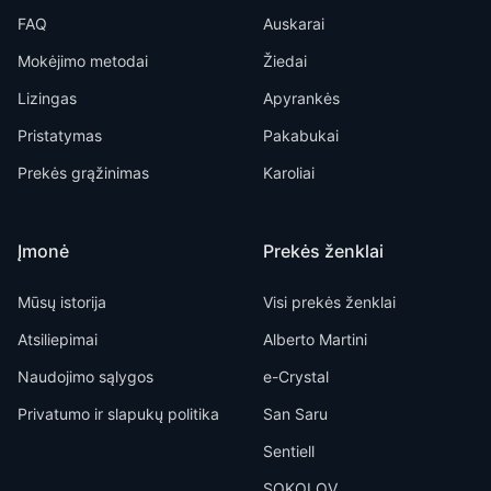
FAQ
Auskarai
Mokėjimo metodai
Žiedai
Lizingas
Apyrankės
Pristatymas
Pakabukai
Prekės grąžinimas
Karoliai
Įmonė
Prekės ženklai
Mūsų istorija
Visi prekės ženklai
Atsiliepimai
Alberto Martini
Naudojimo sąlygos
e-Crystal
Privatumo ir slapukų politika
San Saru
Sentiell
SOKOLOV