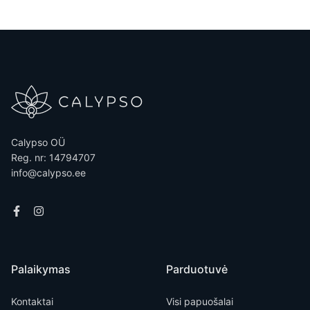
Calypso OÜ
Reg. nr: 14794707
info@calypso.ee
Palaikymas
Parduotuvė
Kontaktai
Visi papuošalai