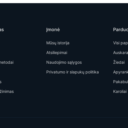
as
Įmonė
Pardu
Mūsų istorija
Visi pap
Atsiliepimai
Auskara
metodai
Naudojimo sąlygos
Žiedai
Privatumo ir slapukų politika
Apyran
s
Pakabu
žinimas
Karoliai