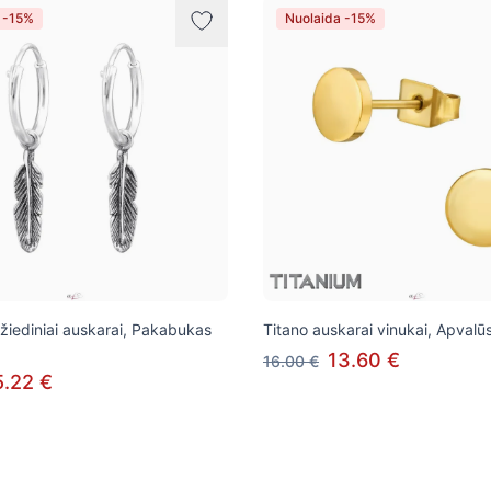
 -15%
Nuolaida -15%
 žiediniai auskarai, Pakabukas
Titano auskarai vinukai, Apvalū
13.60 €
16.00 €
5.22 €