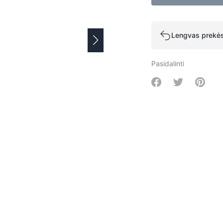
Lengvas prekės
Pasidalinti
Share on Facebo
Share on Tw
Share 