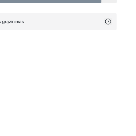
 grąžinimas
ok
itter
on Pinterest