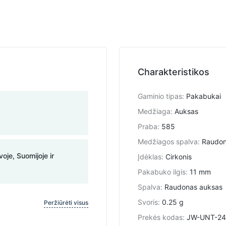
Charakteristikos
Gaminio tipas
:
Pakabukai
Medžiaga
:
Auksas
Praba
:
585
Medžiagos spalva
:
Raudo
voje, Suomijoje ir
Įdėklas
:
Cirkonis
Pakabuko ilgis
:
11 mm
Spalva
:
Raudonas auksas
Svoris
:
0.25 g
Peržiūrėti visus
Prekės kodas
:
JW-UNT-2