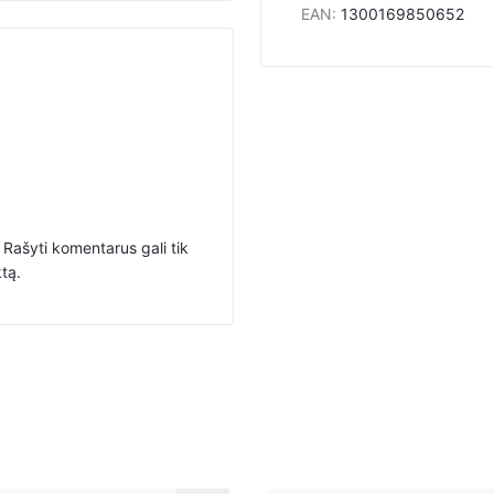
EAN
:
1300169850652
Rašyti komentarus gali tik
ktą.