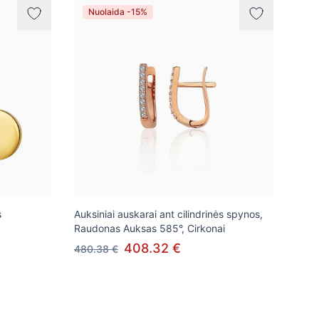
Nuolaida -15%
s
Auksiniai auskarai ant cilindrinės spynos,
Raudonas Auksas 585°, Cirkonai
408.32 €
480.38 €