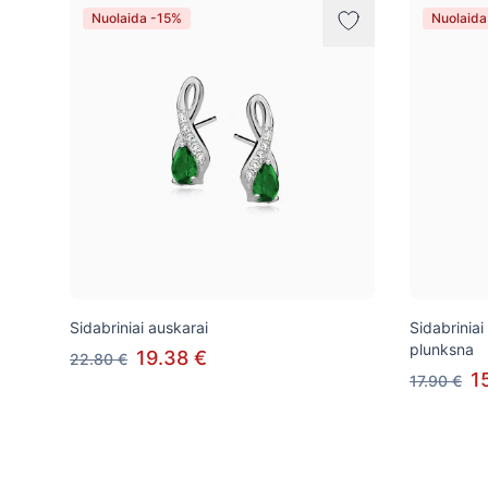
Nuolaida -15%
Nuolaida
Sidabriniai auskarai
Sidabriniai
plunksna
19.38 €
22.80 €
1
17.90 €