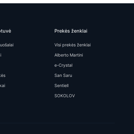
otuvė
Prekės ženklai
uošalai
Visi prekės ženklai
i
Alberto Martini
e-Crystal
kės
San Saru
kai
Sentiell
SOKOLOV