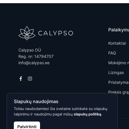
Palaikym
Kontaktai
Calypso OÜ
FAQ
Reg. nr: 14794707
info@calypso.ee
Mokėjimo 
Lizingas
Pristatyma
Prekės grą
Slapukų naudojimas
Toliau naudodamiesi šia svetaine sutinkate su slapukų
talpinimu ir naudojimu pagal mūsų
slapukų politiką
.
Patvirtinti
Kõik õigused kaitstud © 2026 Calypso