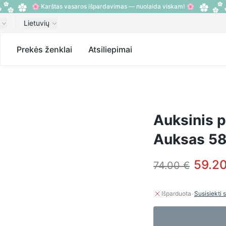
🌸 Karštas vasaros išpardavimas — nuolaida viskam! 🌸
Lietuvių
s
Prekės ženklai
Atsiliepimai
Auksinis 
Auksas 585
59.20
74.00 €
·
Išparduota
Susisiekti