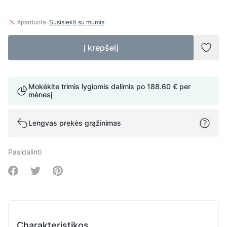
·
Išparduota
Susisiekti su mumis
Į krepšelį
Pridė
Mokėkite trimis lygiomis dalimis po
188.60 €
per
mėnesį
Lengvas prekės grąžinimas
Pasidalinti
Share on Facebook
Share on Twitter
Share on Pinterest
Charakteristikos