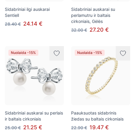
Sidabriniai ilgi auskarai
Sidabriniai auskarai su
Sentiell
perlamutru ir baltais
cirkoniais, Gėlės
24.14 €
28.40 €
27.20 €
32.00 €
Nuolaida -15%
Nuolaida -15%
Sidabriniai auskarai su perlais
Paauksuotas sidabrinis
ir baltais cirkoniais
žiedas su baltais cirkoniais
21.25 €
19.47 €
25.00 €
22.90 €