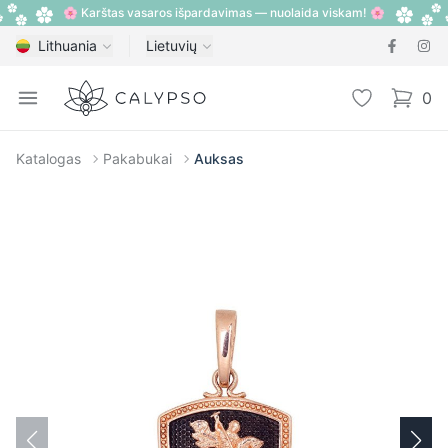
🌸 Karštas vasaros išpardavimas — nuolaida viskam! 🌸
Lithuania
Lietuvių
Calypso
Open menu
Pageidavimų
0
items i
Katalogas
Pakabukai
Auksas