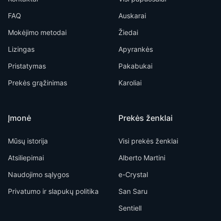
FAQ
Auskarai
Mokėjimo metodai
Žiedai
Lizingas
Apyrankės
Pristatymas
Pakabukai
Prekės grąžinimas
Karoliai
Įmonė
Prekės ženklai
Mūsų istorija
Visi prekės ženklai
Atsiliepimai
Alberto Martini
Naudojimo sąlygos
e-Crystal
Privatumo ir slapukų politika
San Saru
Sentiell