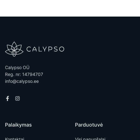
Calypso OÜ
Reg. nr: 14794707
info@calypso.ee
Palaikymas
Parduotuvė
Kontaktai
Visi papuošalai