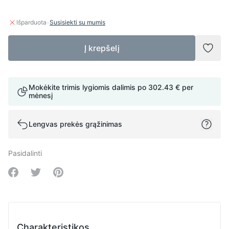
·
Išparduota
Susisiekti su mumis
Į krepšelį
Pridė
Mokėkite trimis lygiomis dalimis po
302.43 €
per
mėnesį
Lengvas prekės grąžinimas
Pasidalinti
Share on Facebook
Share on Twitter
Share on Pinterest
Charakteristikos