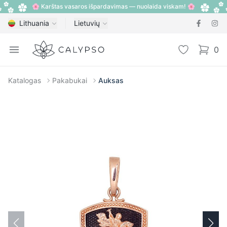
🌸 Karštas vasaros išpardavimas — nuolaida viskam! 🌸
Lithuania
Lietuvių
Calypso
Open menu
Pageidavimų
0
items i
Katalogas
Pakabukai
Auksas