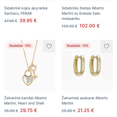
Sidabrinė kojos apyrankė
Sidabrinis žiedas Alberto
SanSaru, PERAK
Martini su šviesiai žaliu
moissanitu
39.95 €
47.00 €
102.00 €
120.00 €
Nuolaida -15%
Nuolaida -15%
Žalvarinis karoliai Alberto
Žalvariniai auskarai Alberto
Martini, Heart and Shell
Martini
29.75 €
21.25 €
35.00 €
25.00 €