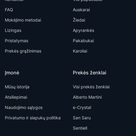
FAQ
Auskarai
Mokėjimo metodai
Žiedai
Lizingas
Apyrankės
Pristatymas
Pakabukai
Prekės grąžinimas
Karoliai
Įmonė
Prekės ženklai
Mūsų istorija
Visi prekės ženklai
Atsiliepimai
Alberto Martini
Naudojimo sąlygos
e-Crystal
Privatumo ir slapukų politika
San Saru
Sentiell