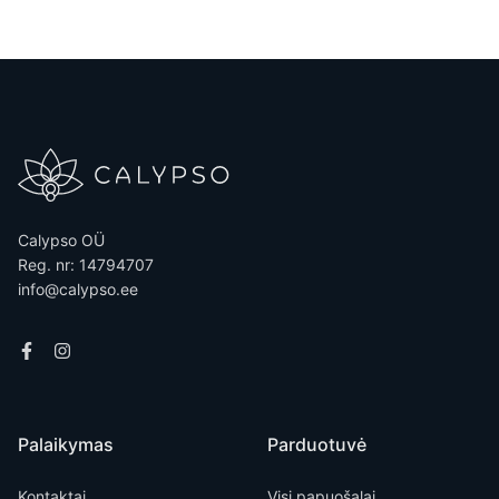
Calypso OÜ
Reg. nr: 14794707
info@calypso.ee
Palaikymas
Parduotuvė
Kontaktai
Visi papuošalai