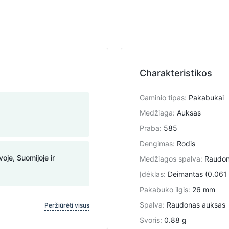
Charakteristikos
Gaminio tipas
:
Pakabukai
Medžiaga
:
Auksas
Praba
:
585
Dengimas
:
Rodis
voje, Suomijoje ir
Medžiagos spalva
:
Raudo
Įdėklas
:
Deimantas (0.061 c
Pakabuko ilgis
:
26 mm
Spalva
:
Raudonas auksas
Peržiūrėti visus
Svoris
:
0.88 g