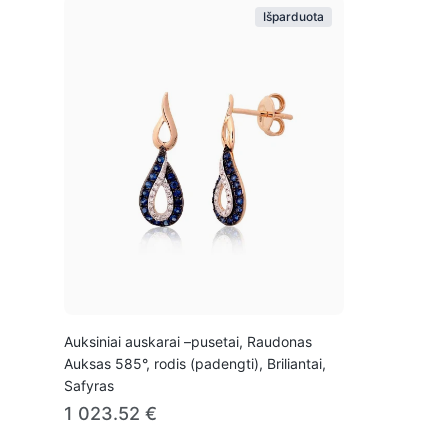
Išparduota
Auksiniai auskarai –pusetai, Raudonas
Auksas 585°, rodis (padengti), Briliantai,
Safyras
1 023.52 €