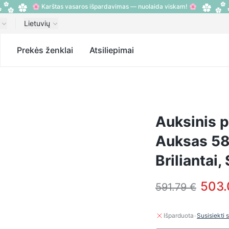
🌸 Karštas vasaros išpardavimas — nuolaida viskam! 🌸
Lietuvių
s
Prekės ženklai
Atsiliepimai
Auksinis 
Auksas 585
Briliantai,
503.
591.79 €
·
Išparduota
Susisiekti