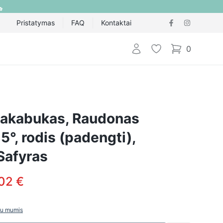
Pristatymas
FAQ
Kontaktai
Prisijungti
Pageidavimų sąraš
0
items in cart,
pakabukas, Raudonas
°, rodis (padengti),
 Safyras
02 €
 su mumis