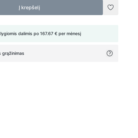
Į krepšelį
Pridėti į no
 lygiomis dalimis po
167.67 €
per mėnesį
 grąžinimas
ok
itter
on Pinterest