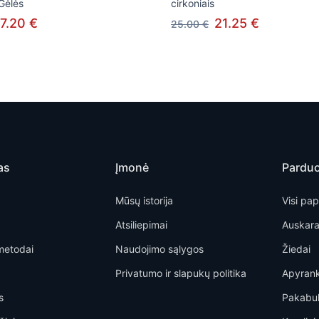
 Gėlės
cirkoniais
7.20 €
21.25 €
25.00 €
as
Įmonė
Pardu
Mūsų istorija
Visi pap
Atsiliepimai
Auskara
metodai
Naudojimo sąlygos
Žiedai
Privatumo ir slapukų politika
Apyran
s
Pakabu