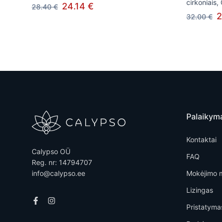
cirkoniais,
24.14 €
28.40 €
2
32.00 €
Palaikym
Kontaktai
Calypso OÜ
FAQ
Reg. nr: 14794707
info@calypso.ee
Mokėjimo 
Lizingas
Pristatyma