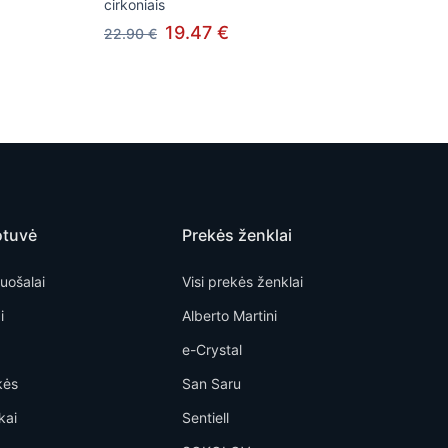
cirkoniais
19.47 €
22.90 €
otuvė
Prekės ženklai
uošalai
Visi prekės ženklai
i
Alberto Martini
e-Crystal
kės
San Saru
kai
Sentiell