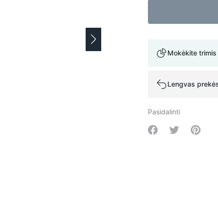
Mokėkite trimis
Lengvas prekės
Pasidalinti
Share on Facebo
Share on Tw
Share 