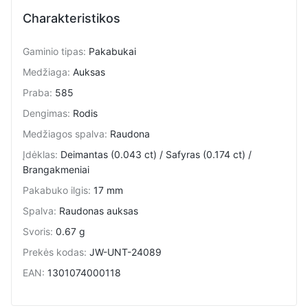
Charakteristikos
Gaminio tipas
:
Pakabukai
Medžiaga
:
Auksas
Praba
:
585
Dengimas
:
Rodis
Medžiagos spalva
:
Raudona
Įdėklas
:
Deimantas (0.043 ct) / Safyras (0.174 ct) /
Brangakmeniai
Pakabuko ilgis
:
17 mm
Spalva
:
Raudonas auksas
Svoris
:
0.67 g
Prekės kodas
:
JW-UNT-24089
EAN
:
1301074000118