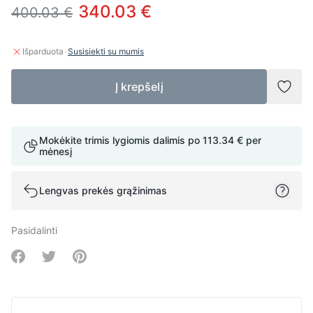
340.03 €
400.03 €
·
Išparduota
Susisiekti su mumis
Į krepšelį
Pridė
Mokėkite trimis lygiomis dalimis po
113.34 €
per
mėnesį
Lengvas prekės grąžinimas
Pasidalinti
Share on Facebook
Share on Twitter
Share on Pinterest