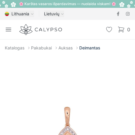
🌸 Karštas vasaros išpardavimas — nuolaida viskam! 🌸
Lithuania
Lietuvių
Calypso
Open menu
Pageidavimų
0
items i
Katalogas
Pakabukai
Auksas
Deimantas