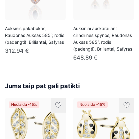
Auksinis pakabukas,
Auksiniai auskarai ant
Raudonas Auksas 585°, rodis
cilindrinės spynos, Raudonas
(padengti), Briliantai, Safyras
Auksas 585°, rodis
(padengti), Briliantai, Safyras
312.94 €
648.89 €
Jums taip pat gali patikti
Nuolaida -15%
Nuolaida -15%