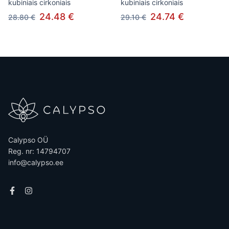
kubiniais cirkoniais
kubiniais cirkoniais
24.48 €
24.74 €
28.80 €
29.10 €
Calypso OÜ
Reg. nr: 14794707
info@calypso.ee