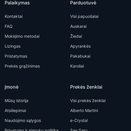
Palaikymas
Parduotuvė
Kontaktai
Visi papuošalai
FAQ
Auskarai
Mokėjimo metodai
Žiedai
Lizingas
Apyrankės
Pristatymas
Pakabukai
Prekės grąžinimas
Karoliai
Įmonė
Prekės ženklai
Mūsų istorija
Visi prekės ženklai
Atsiliepimai
Alberto Martini
Naudojimo sąlygos
e-Crystal
Privatumo ir slapukų politika
San Saru