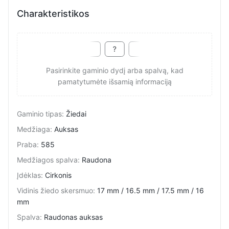
Charakteristikos
Pasirinkite gaminio dydį arba spalvą, kad
pamatytumėte išsamią informaciją
Gaminio tipas
:
Žiedai
Medžiaga
:
Auksas
Praba
:
585
Medžiagos spalva
:
Raudona
Įdėklas
:
Cirkonis
Vidinis žiedo skersmuo
:
17 mm / 16.5 mm / 17.5 mm / 16
mm
Spalva
:
Raudonas auksas