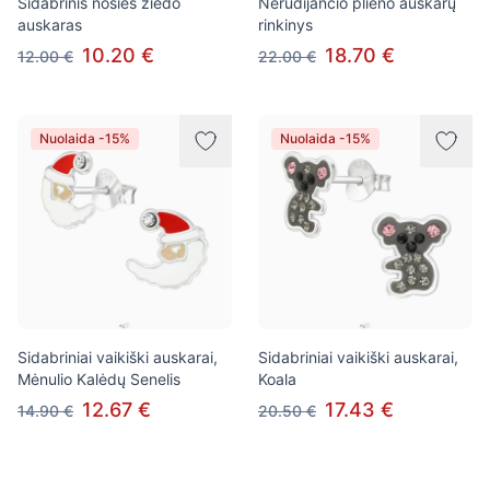
Sidabrinis nosies žiedo
Nerūdijančio plieno auskarų
auskaras
rinkinys
10.20 €
18.70 €
12.00 €
22.00 €
Nuolaida -15%
Nuolaida -15%
Sidabriniai vaikiški auskarai,
Sidabriniai vaikiški auskarai,
Mėnulio Kalėdų Senelis
Koala
12.67 €
17.43 €
14.90 €
20.50 €