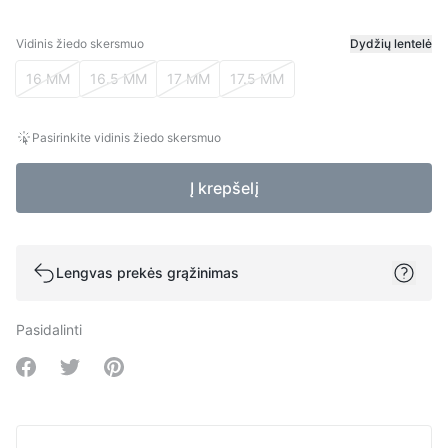
Vidinis žiedo skersmuo
Dydžių lentelė
Vidinis žiedo skersmuo
16 MM
16.5 MM
17 MM
17.5 MM
Pasirinkite vidinis žiedo skersmuo
Į krepšelį
Lengvas prekės grąžinimas
Pasidalinti
Share on Facebook
Share on Twitter
Share on Pinterest