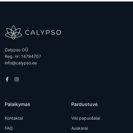
Calypso OÜ
Reg. nr: 14794707
info@calypso.ee
Palaikymas
Parduotuvė
Kontaktai
Visi papuošalai
FAQ
Auskarai