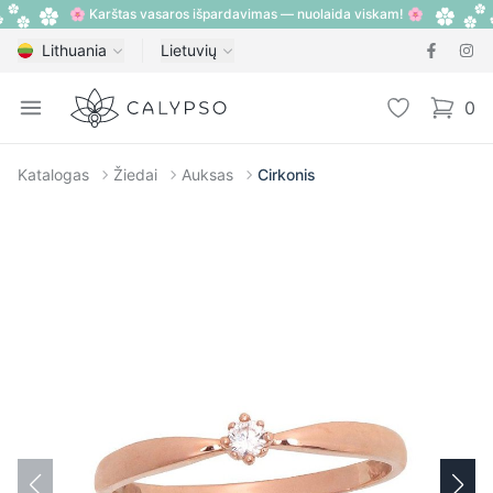
🌸 Karštas vasaros išpardavimas — nuolaida viskam! 🌸
Lithuania
Lietuvių
Calypso
Open menu
Pageidavimų
0
items i
Katalogas
Žiedai
Auksas
Cirkonis