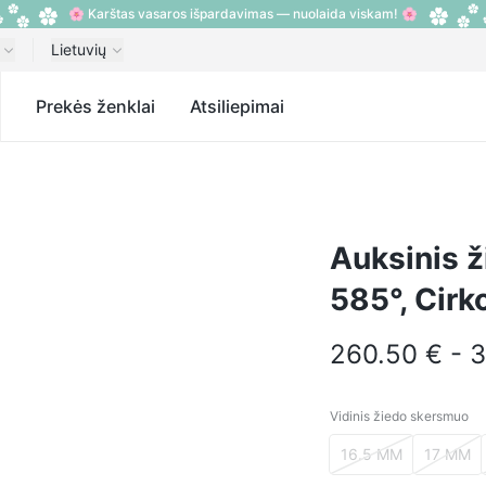
🌸 Karštas vasaros išpardavimas — nuolaida viskam! 🌸
Lietuvių
s
Prekės ženklai
Atsiliepimai
Auksinis 
585°, Cirk
260.50 € - 
Vidinis žiedo skersmuo
Vidinis žiedo sker
16.5 MM
17 MM