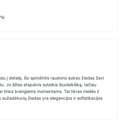
ių
siu į detalę, šis spindintis raudono aukso žiedas žavi
u. Jo šiltas atspalvis suteikia šiuolaikišką, tačiau
i tinka brangiems momentams. Tai tikras meilės ir
s sužadėtuvių žiedas yra elegancijos ir sofistikacijos