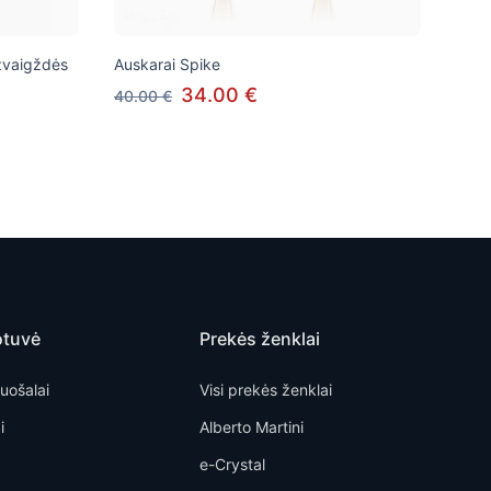
u žvaigždės
Auskarai Spike
34.00 €
40.00 €
otuvė
Prekės ženklai
uošalai
Visi prekės ženklai
i
Alberto Martini
e-Crystal