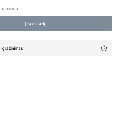
do skersmuo
Į krepšelį
 grąžinimas
ok
itter
on Pinterest