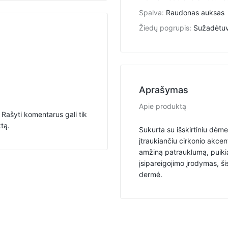
Spalva
:
Raudonas auksas
Žiedų pogrupis
:
Sužadėtuv
Aprašymas
Apie produktą
Rašyti komentarus gali tik
ktą.
Sukurta su išskirtiniu dėme
įtraukiančiu cirkonio akcent
amžiną patrauklumą, puikia
įsipareigojimo įrodymas, ši
dermė.