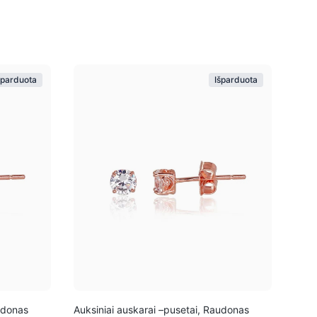
šparduota
Išparduota
udonas
Auksiniai auskarai –pusetai, Raudonas