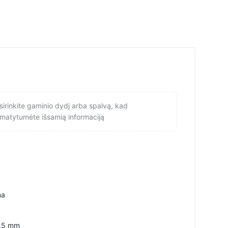
sirinkite gaminio dydį arba spalvą, kad
matytumėte išsamią informaciją
na
.5 mm