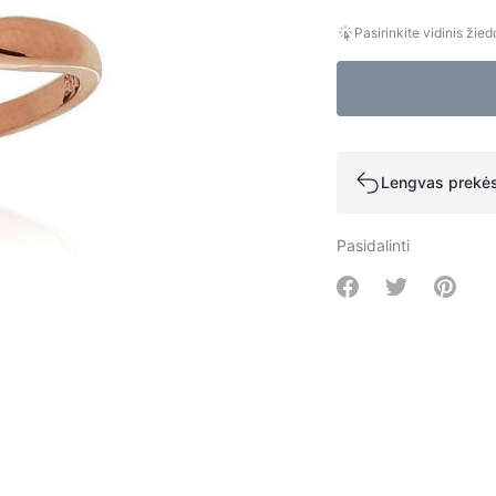
Pasirinkite vidinis žie
Lengvas prekės
Pasidalinti
Share on Facebo
Share on Tw
Share 