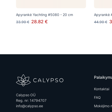
Apyrankė Yachting #5080 - 20 cm
Apyrankė 
28.82 €
3
33.90 €
44.90 €
Palaikym
Kontaktai
Calypso OÜ
FAQ
Reg. nr: 14794707
info@calypso.ee
Mokėjimo 