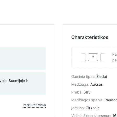
Charakteristikos
Pa
pa
Gaminio tipas
:
Žiedai
voje, Suomijoje ir
Medžiaga
:
Auksas
Praba
:
585
Medžiagos spalva
:
Raudo
Peržiūrėti visus
Įdėklas
:
Cirkonis
Vidinis žiedo skersmuo
:
16