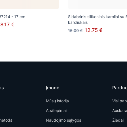
#7214 - 17 cm
Sidabrinis silikoninis karoliai s
karoliukais
8.17 €
12.75 €
15.00 €
as
Įmonė
Pardu
Mūsų istorija
Visi pap
Atsiliepimai
Auskara
metodai
Naudojimo sąlygos
Žiedai