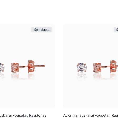
Išparduota
I
auskarai –pusetai, Raudonas
Auksiniai auskarai –pusetai, Ra