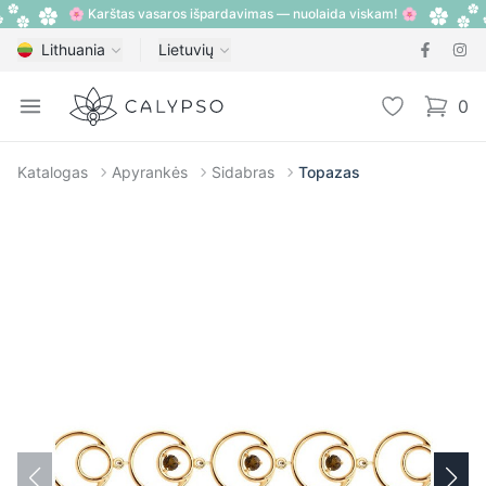
🌸 Karštas vasaros išpardavimas — nuolaida viskam! 🌸
Lithuania
Lietuvių
Calypso
Open menu
Pageidavimų
0
items i
Katalogas
Apyrankės
Sidabras
Topazas