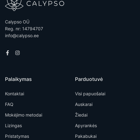
Calypso OÜ
Reg. nr: 14794707
info@calypso.ee
Palaikymas
Parduotuvė
Kontaktai
Visi papuošalai
FAQ
Auskarai
Mokėjimo metodai
Žiedai
Lizingas
Apyrankės
Pristatymas
Pakabukai