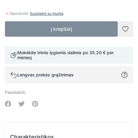
·
Išparduota
Susisiekti su mumis
Į krepšelį
Pridė
Mokėkite trimis lygiomis dalimis po
35.20 €
per
mėnesį
Lengvas prekės grąžinimas
Pasidalinti
Share on Facebook
Share on Twitter
Share on Pinterest
Charakteristikos