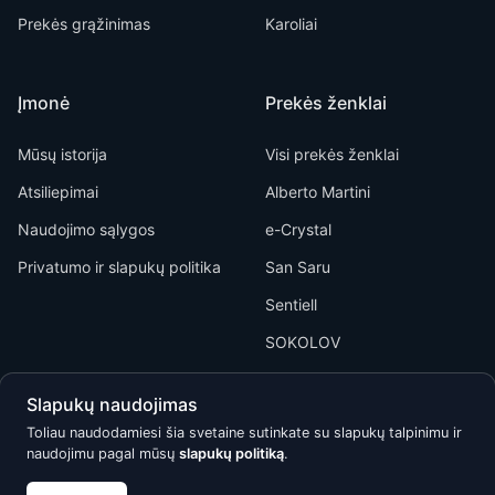
Prekės grąžinimas
Karoliai
Įmonė
Prekės ženklai
Mūsų istorija
Visi prekės ženklai
Atsiliepimai
Alberto Martini
Naudojimo sąlygos
e-Crystal
Privatumo ir slapukų politika
San Saru
Sentiell
SOKOLOV
Slapukų naudojimas
Toliau naudodamiesi šia svetaine sutinkate su slapukų talpinimu ir
naudojimu pagal mūsų
slapukų politiką
.
Kõik õigused kaitstud © 2026 Calypso