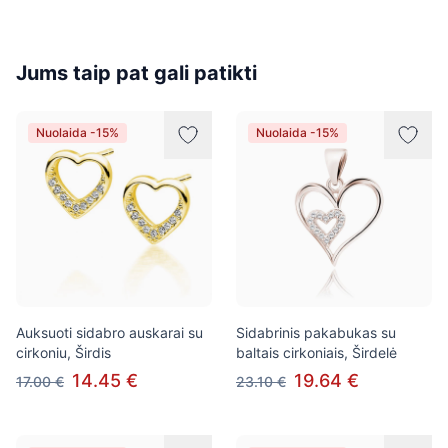
Jums taip pat gali patikti
Nuolaida -15%
Nuolaida -15%
Auksuoti sidabro auskarai su
Sidabrinis pakabukas su
cirkoniu, Širdis
baltais cirkoniais, Širdelė
14.45 €
19.64 €
17.00 €
23.10 €