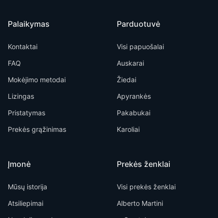
Palaikymas
Parduotuvė
Kontaktai
Visi papuošalai
FAQ
Auskarai
Mokėjimo metodai
Žiedai
Lizingas
Apyrankės
Pristatymas
Pakabukai
Prekės grąžinimas
Karoliai
Įmonė
Prekės ženklai
Mūsų istorija
Visi prekės ženklai
Atsiliepimai
Alberto Martini