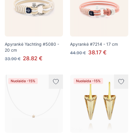
Apyrankė Yachting #5080 -
Apyrankė #7214 - 17 cm
20 cm
38.17 €
44.90 €
28.82 €
33.90 €
Nuolaida -15%
Nuolaida -15%