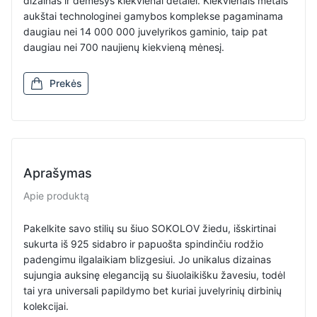
dizainas ir dėmesys kiekvienai detalėi. Kiekvienais metais
aukštai technologinei gamybos komplekse pagaminama
daugiau nei 14 000 000 juvelyrikos gaminio, taip pat
daugiau nei 700 naujienų kiekvieną mėnesį.
Prekės
Aprašymas
Apie produktą
Pakelkite savo stilių su šiuo SOKOLOV žiedu, išskirtinai
sukurta iš 925 sidabro ir papuošta spindinčiu rodžio
padengimu ilgalaikiam blizgesiui. Jo unikalus dizainas
sujungia auksinę eleganciją su šiuolaikišku žavesiu, todėl
tai yra universali papildymo bet kuriai juvelyrinių dirbinių
kolekcijai.