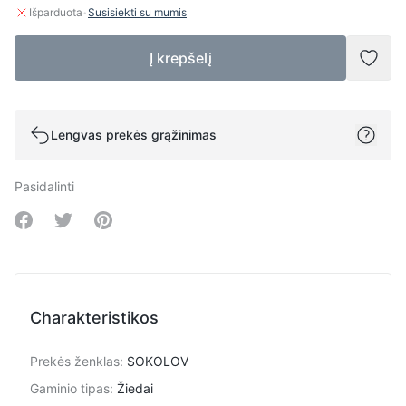
·
Išparduota
Susisiekti su mumis
Į krepšelį
Pridė
Lengvas prekės grąžinimas
Pasidalinti
Share on Facebook
Share on Twitter
Share on Pinterest
Charakteristikos
Prekės ženklas
:
SOKOLOV
Gaminio tipas
:
Žiedai