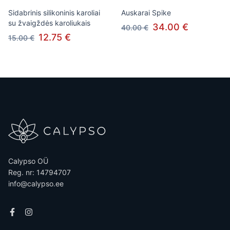
Sidabrinis silikoninis karoliai
Auskarai Spike
su žvaigždės karoliukais
34.00 €
40.00 €
12.75 €
15.00 €
Calypso OÜ
Reg. nr: 14794707
info@calypso.ee