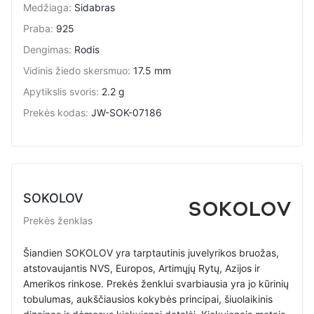
Medžiaga
:
Sidabras
Praba
:
925
Dengimas
:
Rodis
Vidinis žiedo skersmuo
:
17.5 mm
Apytikslis svoris
:
2.2 g
Prekės kodas
:
JW-SOK-07186
SOKOLOV
Prekės ženklas
Šiandien SOKOLOV yra tarptautinis juvelyrikos bruožas,
atstovaujantis NVS, Europos, Artimųjų Rytų, Azijos ir
Amerikos rinkose. Prekės ženklui svarbiausia yra jo kūrinių
tobulumas, aukščiausios kokybės principai, šiuolaikinis