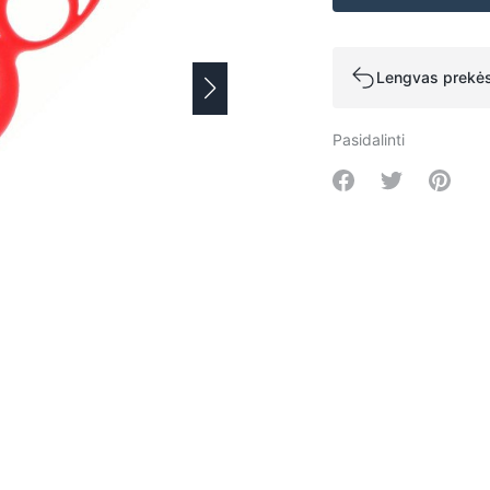
Lengvas prekės
Pasidalinti
Share on Facebo
Share on Tw
Share 