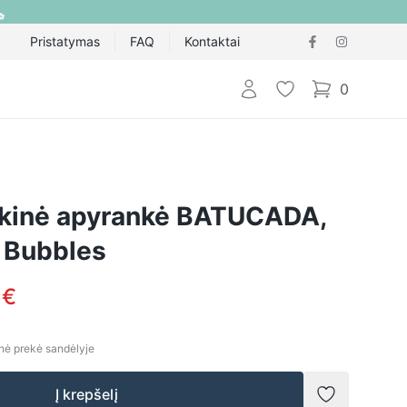
Pristatymas
FAQ
Kontaktai
Prisijungti
Pageidavimų sąraš
0
items in cart,
ikinė apyrankė BATUCADA,
t Bubbles
 €
nė prekė sandėlyje
Į krepšelį
Pridėti į no