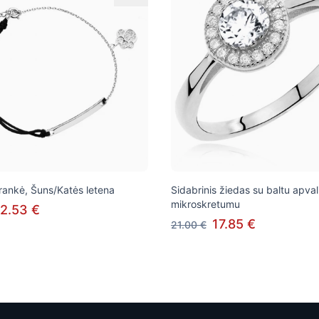
ankė, Šuns/Katės letena
Sidabrinis žiedas su baltu apval
mikroskretumu
2.53 €
17.85 €
21.00 €