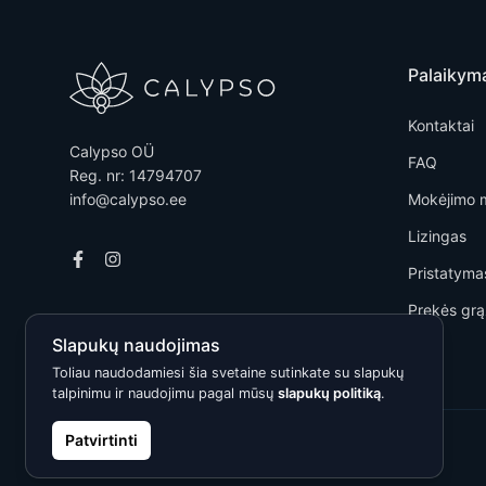
Palaikym
Kontaktai
Calypso OÜ
FAQ
Reg. nr: 14794707
info@calypso.ee
Mokėjimo 
Lizingas
Pristatyma
Prekės grą
Slapukų naudojimas
Toliau naudodamiesi šia svetaine sutinkate su slapukų
talpinimu ir naudojimu pagal mūsų
slapukų politiką
.
Patvirtinti
Kõik õigused kaitstud © 2026 Calypso