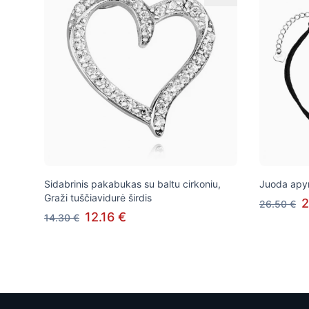
Sidabrinis pakabukas su baltu cirkoniu,
Juoda apyr
Graži tuščiavidurė širdis
2
26.50 €
12.16 €
14.30 €