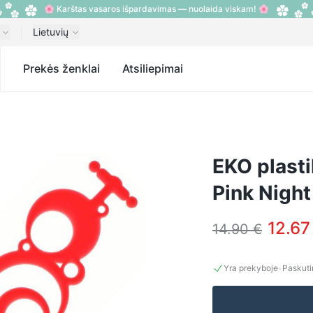
🌸 Karštas vasaros išpardavimas — nuolaida viskam! 🌸
Lietuvių
s
Prekės ženklai
Atsiliepimai
EKO plast
Pink Nigh
12.67
14.90 €
·
Yra prekyboje
Paskuti