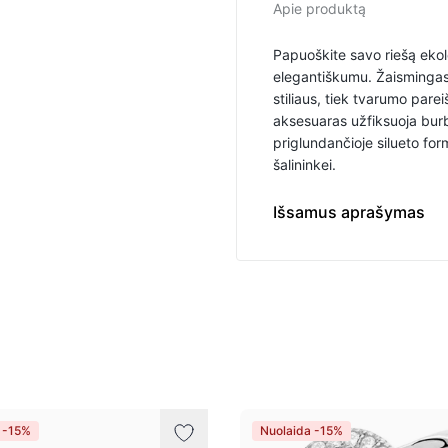
Apie produktą
Papuoškite savo riešą eko
elegantiškumu. Žaismingas 
stiliaus, tiek tvarumo pare
aksesuaras užfiksuoja burbu
priglundančioje silueto fo
šalininkei.
Enjoy a light, fresh an
Išsamus aprašymas
 -15%
Nuolaida -15%