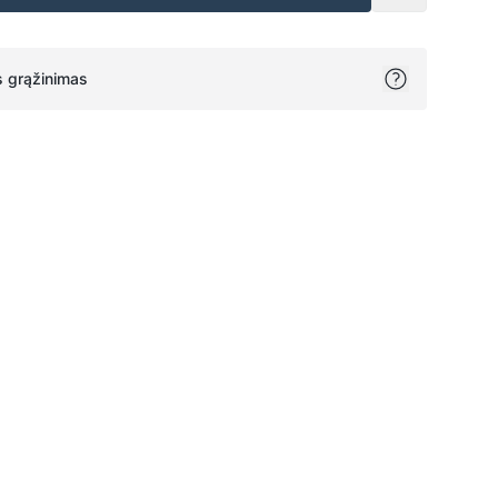
 grąžinimas
ok
itter
on Pinterest