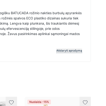
logišku BATUCADA rožinio nakties burbulų apyrankės
rožinės spalvos ECO plastiko dizainas sukuria tiek
iškimą. Lengva kaip plunksna, šis traukiantis dėmesį
lų efervescenciją stilingoje, prie odos
rmoje. Žavus pasirinkimas aplinkai sąmoningai mados
d bubbly creation. Let your elegance sparkle like wine, brig
Atidaryti aprašymą
Nuolaida -15%