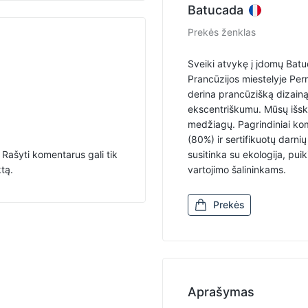
Batucada
Prekės ženklas
Sveiki atvykę į įdomų Batu
Prancūzijos miestelyje Per
derina prancūzišką dizainą 
ekscentriškumu. Mūsų išskir
medžiagų. Pagrindiniai kom
(80%) ir sertifikuotų darnių
Rašyti komentarus gali tik
susitinka su ekologija, puik
ktą.
vartojimo šalininkams.
Prekės
Aprašymas