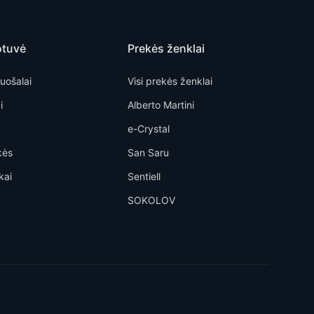
otuvė
Prekės ženklai
uošalai
Visi prekės ženklai
i
Alberto Martini
e-Crystal
kės
San Saru
kai
Sentiell
SOKOLOV