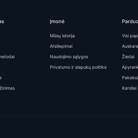
as
Įmonė
Pardu
Mūsų istorija
Visi pap
Atsiliepimai
Auskara
metodai
Naudojimo sąlygos
Žiedai
Privatumo ir slapukų politika
Apyran
s
Pakabu
žinimas
Karoliai