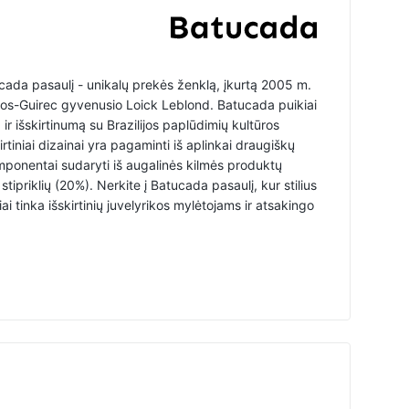
cada pasaulį - unikalų prekės ženklą, įkurtą 2005 m.
ros-Guirec gyvenusio Loick Leblond. Batucada puikiai
ir išskirtinumą su Brazilijos paplūdimių kultūros
tiniai dizainai yra pagaminti iš aplinkai draugiškų
ponentai sudaryti iš augalinės kilmės produktų
 stipriklių (20%). Nerkite į Batucada pasaulį, kur stilius
iai tinka išskirtinių juvelyrikos mylėtojams ir atsakingo