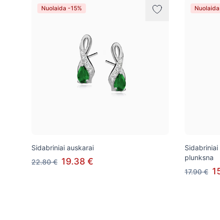
Nuolaida -15%
Nuolaida
Sidabriniai auskarai
Sidabriniai
plunksna
19.38 €
22.80 €
1
17.90 €