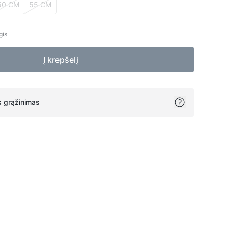
50 CM
55 CM
gis
Į krepšelį
 grąžinimas
ok
itter
on Pinterest