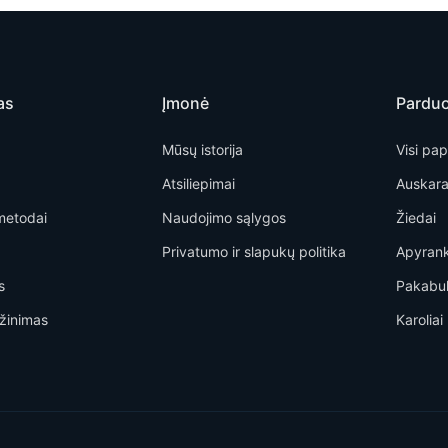
as
Įmonė
Pardu
Mūsų istorija
Visi pap
Atsiliepimai
Auskara
metodai
Naudojimo sąlygos
Žiedai
Privatumo ir slapukų politika
Apyran
s
Pakabu
žinimas
Karoliai