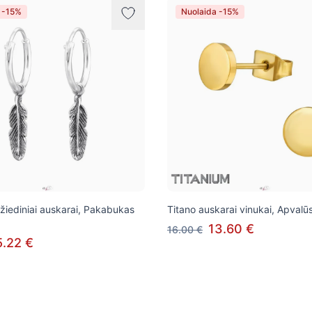
 -15%
Nuolaida -15%
 žiediniai auskarai, Pakabukas
Titano auskarai vinukai, Apvalū
13.60 €
16.00 €
5.22 €