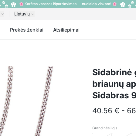
🌸 Karštas vasaros išpardavimas — nuolaida viskam! 🌸
Lietuvių
s
Prekės ženklai
Atsiliepimai
Sidabrinė
briaunų a
Sidabras 9
40.56 € - 66
Grandinės ilgis