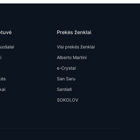
otuvė
Prekės ženklai
uošalai
Visi prekės ženklai
i
Alberto Martini
e-Crystal
kės
San Saru
kai
Sentiell
SOKOLOV