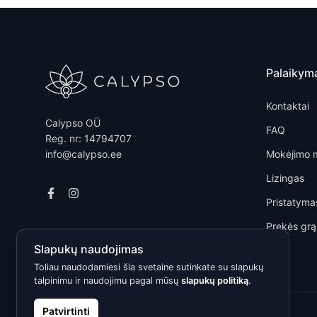
Palaikym
Kontaktai
Calypso OÜ
FAQ
Reg. nr: 14794707
info@calypso.ee
Mokėjimo 
Lizingas
Pristatyma
Prekės grą
Slapukų naudojimas
Toliau naudodamiesi šia svetaine sutinkate su slapukų
talpinimu ir naudojimu pagal mūsų
slapukų politiką
.
Patvirtinti
Kõik õigused kaitstud © 2026 Calypso