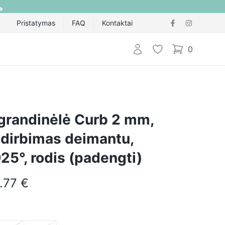
Pristatymas
FAQ
Kontaktai
Prisijungti
Pageidavimų sąraš
0
items in cart,
 grandinėlė Curb 2 mm,
pdirbimas deimantu,
25°, rodis (padengti)
.77 €