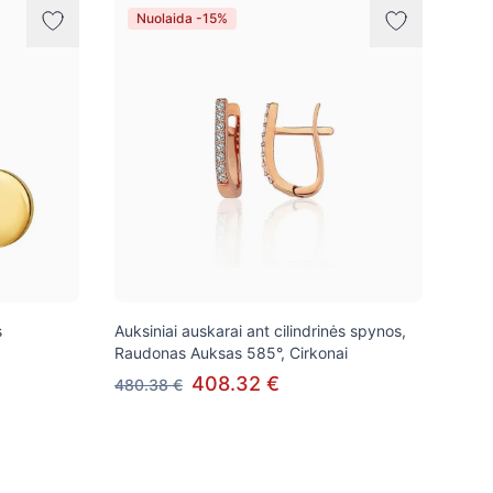
Nuolaida -15%
s
Auksiniai auskarai ant cilindrinės spynos,
Raudonas Auksas 585°, Cirkonai
408.32 €
480.38 €