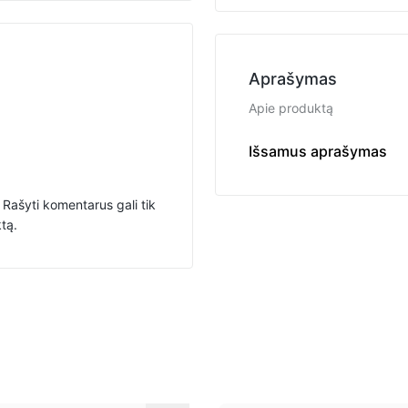
Aprašymas
Apie produktą
Grandinėlės nėrimas: C
Išsamus aprašymas
Rašyti komentarus gali tik
ktą.