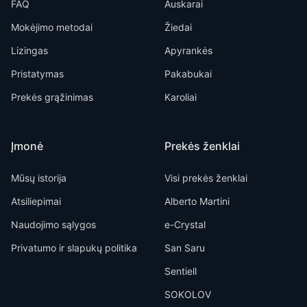
FAQ
Auskarai
Mokėjimo metodai
Žiedai
Lizingas
Apyrankės
Pristatymas
Pakabukai
Prekės grąžinimas
Karoliai
Įmonė
Prekės ženklai
Mūsų istorija
Visi prekės ženklai
Atsiliepimai
Alberto Martini
Naudojimo sąlygos
e-Crystal
Privatumo ir slapukų politika
San Saru
Sentiell
SOKOLOV