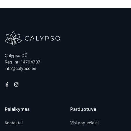
Calypso OÜ
Reg. nr: 14794707
info@calypso.ee
Palaikymas
Parduotuvė
Kontaktai
Visi papuošalai