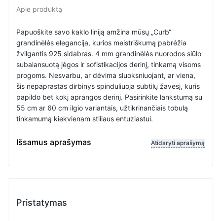
Apie produktą
Papuoškite savo kaklo liniją amžina mūsų „Curb“
grandinėlės elegancija, kurios meistriškumą pabrėžia
žvilgantis 925 sidabras. 4 mm grandinėlės nuorodos siūlo
subalansuotą jėgos ir sofistikacijos derinį, tinkamą visoms
progoms. Nesvarbu, ar dėvima sluoksniuojant, ar viena,
šis nepaprastas dirbinys spinduliuoja subtilų žavesį, kuris
papildo bet kokį aprangos derinį. Pasirinkite lankstumą su
55 cm ar 60 cm ilgio variantais, užtikrinančiais tobulą
tinkamumą kiekvienam stiliaus entuziastui.
Grandinėlės nėrimas: Curb, Grandinėlės storis: 4 mm
Išsamus aprašymas
Atidaryti aprašymą
Pristatymas