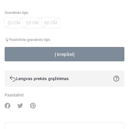
Grandinės ilgis
Grandinės ilgis
50 CM
55 CM
60 CM
Pasirinkite grandinės ilgis
Į krepšelį
Lengvas prekės grąžinimas
Pasidalinti
Share on Facebook
Share on Twitter
Share on Pinterest