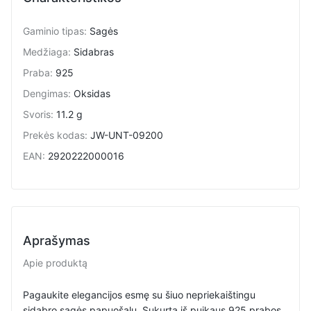
Gaminio tipas
:
Sagės
Medžiaga
:
Sidabras
Praba
:
925
Dengimas
:
Oksidas
Svoris
:
11.2 g
Prekės kodas
:
JW-UNT-09200
EAN
:
2920222000016
Aprašymas
Apie produktą
Pagaukite elegancijos esmę su šiuo nepriekaištingu
sidabro sagės papuošalu. Sukurta iš puikaus 925 prabos