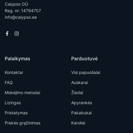
Calypso OÜ
Reg. nr: 14794707
info@calypso.ee
Palaikymas
Parduotuvė
Kontaktai
Visi papuošalai
FAQ
Auskarai
Mokėjimo metodai
Žiedai
Lizingas
Apyrankės
Pristatymas
Pakabukai
Prekės grąžinimas
Karoliai