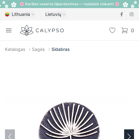
🌸 Karštas vasaros išpardavimas — nuolaida viskam! 🌸
Lithuania
Lietuvių
Calypso
Open menu
Pageidavimų
0
items i
Katalogas
Sagės
Sidabras