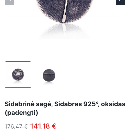
Sidabrinė sagė, Sidabras 925°, oksidas
(padengti)
141.18 €
176.47 €