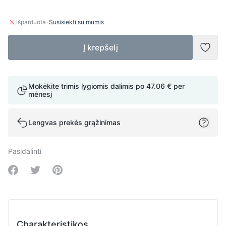
·
Išparduota
Susisiekti su mumis
Į krepšelį
Pridė
Mokėkite trimis lygiomis dalimis po
47.06 €
per
mėnesį
Lengvas prekės grąžinimas
Pasidalinti
Share on Facebook
Share on Twitter
Share on Pinterest
Charakteristikos