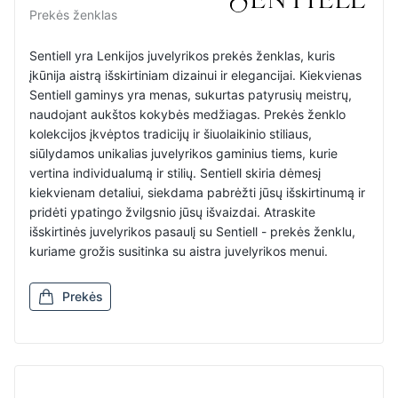
Prekės ženklas
Sentiell yra Lenkijos juvelyrikos prekės ženklas, kuris
įkūnija aistrą išskirtiniam dizainui ir elegancijai. Kiekvienas
Sentiell gaminys yra menas, sukurtas patyrusių meistrų,
naudojant aukštos kokybės medžiagas. Prekės ženklo
kolekcijos įkvėptos tradicijų ir šiuolaikinio stiliaus,
siūlydamos unikalias juvelyrikos gaminius tiems, kurie
vertina individualumą ir stilių. Sentiell skiria dėmesį
kiekvienam detaliui, siekdama pabrėžti jūsų išskirtinumą ir
pridėti ypatingo žvilgsnio jūsų išvaizdai. Atraskite
išskirtinės juvelyrikos pasaulį su Sentiell - prekės ženklu,
kuriame grožis susitinka su aistra juvelyrikos menui.
Prekės