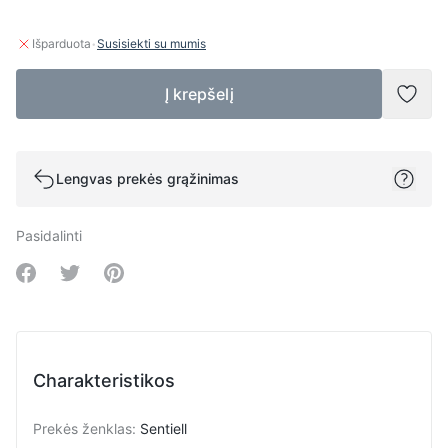
·
Išparduota
Susisiekti su mumis
Į krepšelį
Pridė
Lengvas prekės grąžinimas
Pasidalinti
Share on Facebook
Share on Twitter
Share on Pinterest
Charakteristikos
Prekės ženklas
:
Sentiell