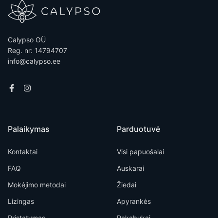
Calypso OÜ
Reg. nr: 14794707
info@calypso.ee
Palaikymas
Parduotuvė
Kontaktai
Visi papuošalai
FAQ
Auskarai
Mokėjimo metodai
Žiedai
Lizingas
Apyrankės
Pristatymas
Pakabukai