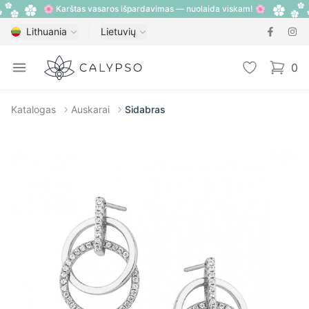
🌸 Karštas vasaros išpardavimas — nuolaida viskam! 🌸
Lithuania
Lietuvių
Calypso
Open menu
Pageidavimų
0
items i
Katalogas
Auskarai
Sidabras