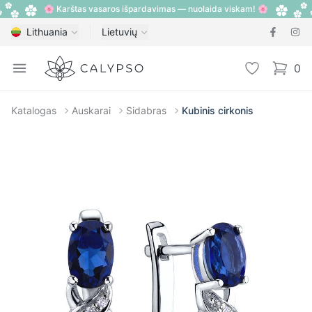
🌸 Karštas vasaros išpardavimas — nuolaida viskam! 🌸
Lithuania
Lietuvių
Calypso
Open menu
Pageidavimų
0
items i
Katalogas
Auskarai
Sidabras
Kubinis cirkonis