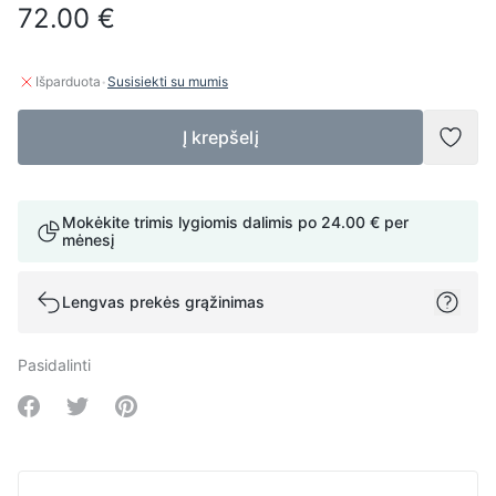
72.00 €
·
Išparduota
Susisiekti su mumis
Į krepšelį
Pridė
Mokėkite trimis lygiomis dalimis po
24.00 €
per
mėnesį
Lengvas prekės grąžinimas
Pasidalinti
Share on Facebook
Share on Twitter
Share on Pinterest