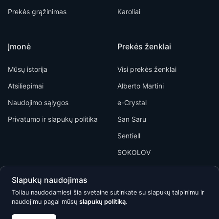
Prekės grąžinimas
Karoliai
Įmonė
Prekės ženklai
Mūsų istorija
Visi prekės ženklai
Atsiliepimai
Alberto Martini
Naudojimo sąlygos
e-Crystal
Privatumo ir slapukų politika
San Saru
Sentiell
SOKOLOV
Slapukų naudojimas
Toliau naudodamiesi šia svetaine sutinkate su slapukų talpinimu ir
naudojimu pagal mūsų
slapukų politiką
.
Kõik õigused kaitstud © 2026 Calypso