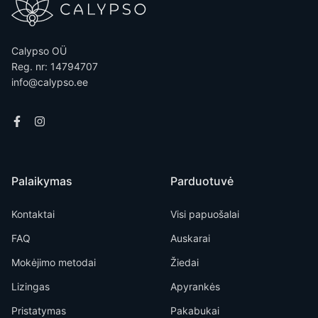
Calypso OÜ
Reg. nr: 14794707
info@calypso.ee
Palaikymas
Parduotuvė
Kontaktai
Visi papuošalai
FAQ
Auskarai
Mokėjimo metodai
Žiedai
Lizingas
Apyrankės
Pristatymas
Pakabukai