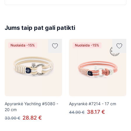
Jums taip pat gali patikti
Nuolaida -15%
Nuolaida -15%
Apyrankė Yachting #5080 -
Apyrankė #7214 - 17 cm
20 cm
38.17 €
44.90 €
28.82 €
33.90 €