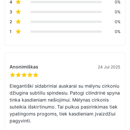
star reviews
4
0%
star reviews
3
0%
star reviews
2
0%
star reviews
1
0%
Naujausi atsiliepimai
Anonimiškas
24 Jul 2025
5 iš 5 žvaigždučių
Elegantiški sidabriniai auskarai su mėlynu cirkoniu
džiugina subtiliu spindesiu. Patogi cilindrinė spyna
tinka kasdieniam nešiojimui. Mėlynas cirkonis
suteikia išskirtinumo. Tai puikus pasirinkimas tiek
ypatingoms progoms, tiek kasdieniam įvaizdžiui
pagyvinti.