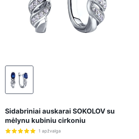
Sidabriniai auskarai SOKOLOV su
mėlynu kubiniu cirkoniu
Atsiliepimai
1 apžvalga
5 iš 5 žvaigždučių