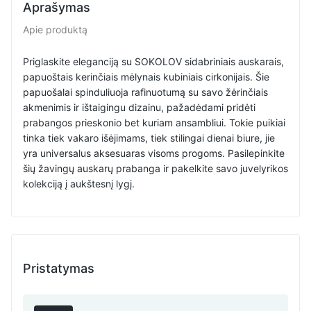
Aprašymas
Apie produktą
Priglaskite eleganciją su SOKOLOV sidabriniais auskarais,
papuoštais kerinčiais mėlynais kubiniais cirkonijais. Šie
papuošalai spinduliuoja rafinuotumą su savo žėrinčiais
akmenimis ir ištaigingu dizainu, pažadėdami pridėti
prabangos prieskonio bet kuriam ansambliui. Tokie puikiai
tinka tiek vakaro išėjimams, tiek stilingai dienai biure, jie
yra universalus aksesuaras visoms progoms. Pasilepinkite
šių žavingų auskarų prabanga ir pakelkite savo juvelyrikos
kolekciją į aukštesnį lygį.
Pristatymas