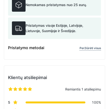
Nemokamas pristatymas nuo 25 eurų.
Pristatymas visoje Estijoje, Latvijoje,
Lietuvoje, Suomijoje ir Švedijoje.
Pristatymo metodai
Peržiūrėti visus
Klientų atsiliepimai
Remiantis 1 atsiliepimu
5 iš 5 žvaigždučių
Review data
star reviews
5
100%