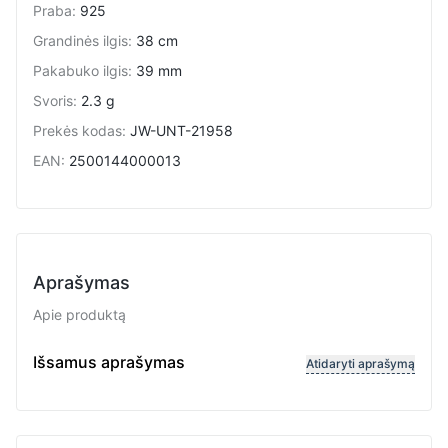
Praba
:
925
Grandinės ilgis
:
38 cm
Pakabuko ilgis
:
39 mm
Svoris
:
2.3 g
Prekės kodas
:
JW-UNT-21958
EAN
:
2500144000013
Aprašymas
Apie produktą
Reguliuojamas ilgis
Išsamus aprašymas
Atidaryti aprašymą