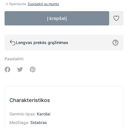
·
Išparduota
Susisiekti su mumis
Į krepšelį
Pridė
Lengvas prekės grąžinimas
Pasidalinti
Share on Facebook
Share on Twitter
Share on Pinterest
Charakteristikos
Gaminio tipas
:
Karoliai
Medžiaga
:
Sidabras