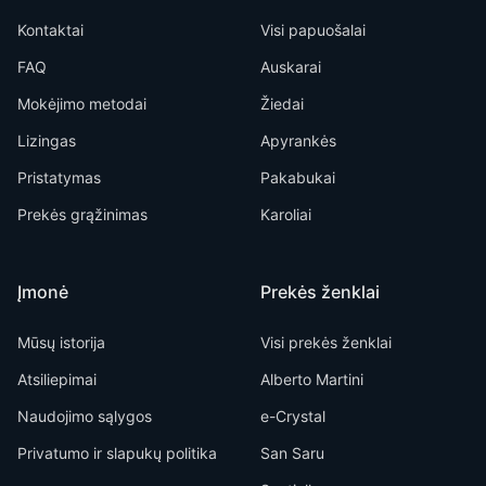
Kontaktai
Visi papuošalai
FAQ
Auskarai
Mokėjimo metodai
Žiedai
Lizingas
Apyrankės
Pristatymas
Pakabukai
Prekės grąžinimas
Karoliai
Įmonė
Prekės ženklai
Mūsų istorija
Visi prekės ženklai
Atsiliepimai
Alberto Martini
Naudojimo sąlygos
e-Crystal
Privatumo ir slapukų politika
San Saru