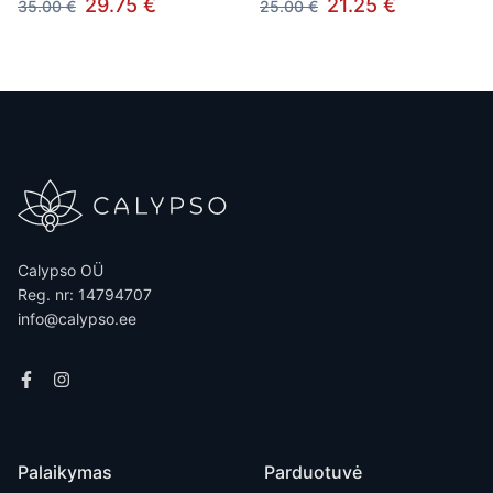
29.75 €
21.25 €
35.00 €
25.00 €
Calypso OÜ
Reg. nr: 14794707
info@calypso.ee
Palaikymas
Parduotuvė