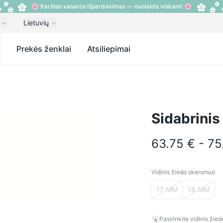
🌸 Karštas vasaros išpardavimas — nuolaida viskam! 🌸
Lietuvių
s
Prekės ženklai
Atsiliepimai
Sidabrinis
63.75 € - 75
Vidinis žiedo skersmuo
Vidinis žiedo sker
17 MM
18 MM
Pasirinkite vidinis žie