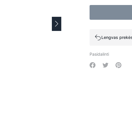
Lengvas prekės
Pasidalinti
Share on Facebo
Share on Tw
Share 