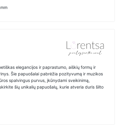
 mm
etiškas elegancijos ir paprastumo, aiškių formų ir
rinys. Šie papuošalai pabrėžia pozityvumą ir muzikos
 jūros spalvingus purvus, įkūnydami sveikinimą,
rkite šių unikalių papuošalų, kurie atveria duris šilto