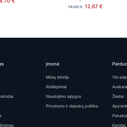
8.70 €
12.67 €
14.90 €
as
Įmonė
Pardu
Mūsų istorija
Visi pap
Atsiliepimai
Auskara
metodai
Naudojimo sąlygos
Žiedai
Privatumo ir slapukų politika
Apyran
s
Pakabu
žinimas
Karoliai