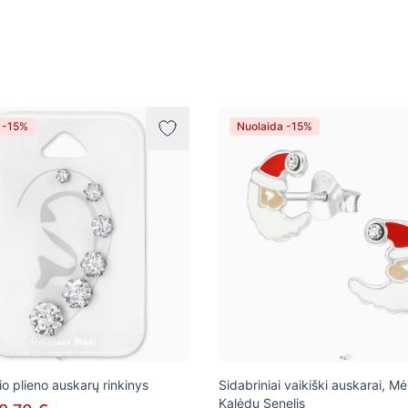
 -15%
Nuolaida -15%
o plieno auskarų rinkinys
Sidabriniai vaikiški auskarai, Mė
Kalėdų Senelis