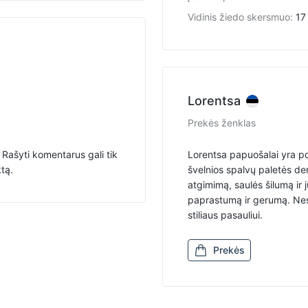
Vidinis žiedo skersmuo
:
17
Lorentsa
Prekės ženklas
Rašyti komentarus gali tik
Lorentsa papuošalai yra po
ktą.
švelnios spalvų paletės de
atgimimą, saulės šilumą ir
paprastumą ir gerumą. Neski
stiliaus pasauliui.
Prekės