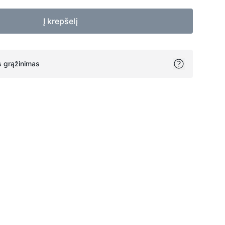
Į krepšelį
 grąžinimas
ok
itter
on Pinterest