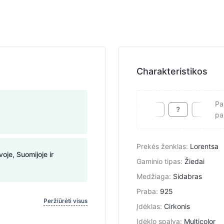
Charakteristikos
Pa
pa
Prekės ženklas
:
Lorentsa
voje, Suomijoje ir
Gaminio tipas
:
Žiedai
Medžiaga
:
Sidabras
Praba
:
925
Peržiūrėti visus
Įdėklas
:
Cirkonis
Įdėklo spalva
:
Multicolor