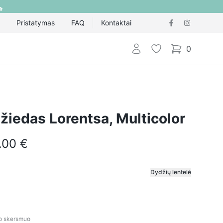
Pristatymas
FAQ
Kontaktai
Prisijungti
Pageidavimų sąraš
0
items in cart,
 žiedas Lorentsa, Multicolor
.00 €
Dydžių lentelė
smuo
do skersmuo