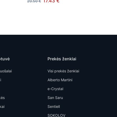
17.43 €
20.50 €
otuvė
Prekės ženklai
uošalai
Visi prekės ženklai
i
Alberto Martini
e-Crystal
kės
San Saru
kai
Sentiell
SOKOLOV