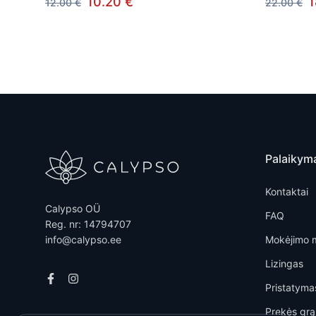
10.20 €
1
12.00 €
22.00 €
Palaikym
Kontaktai
Calypso OÜ
FAQ
Reg. nr: 14794707
info@calypso.ee
Mokėjimo 
Lizingas
Pristatyma
Prekės grą