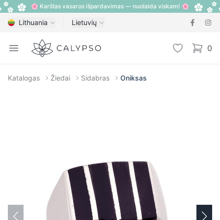
🌸 Karštas vasaros išpardavimas — nuolaida viskam! 🌸
Lithuania
Lietuvių
Calypso
Open menu
Pageidavimų
0
items i
Katalogas
Žiedai
Sidabras
Oniksas