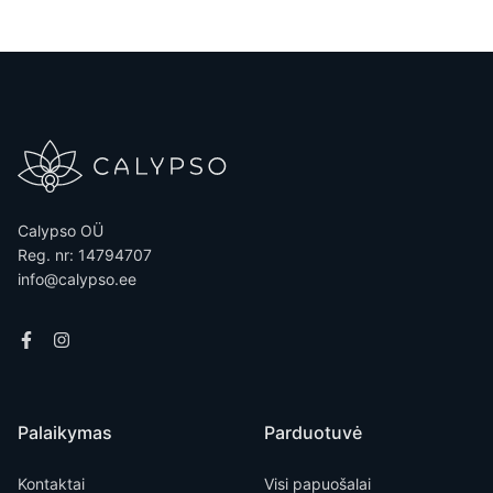
Calypso OÜ
Reg. nr: 14794707
info@calypso.ee
Palaikymas
Parduotuvė
Kontaktai
Visi papuošalai