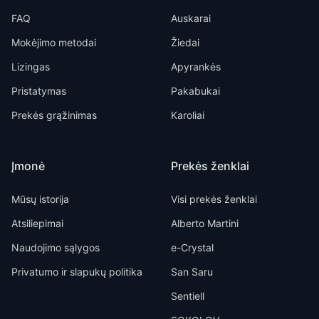
FAQ
Auskarai
Mokėjimo metodai
Žiedai
Lizingas
Apyrankės
Pristatymas
Pakabukai
Prekės grąžinimas
Karoliai
Įmonė
Prekės ženklai
Mūsų istorija
Visi prekės ženklai
Atsiliepimai
Alberto Martini
Naudojimo sąlygos
e-Crystal
Privatumo ir slapukų politika
San Saru
Sentiell