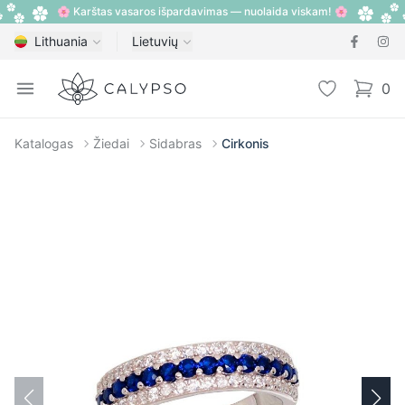
🌸 Karštas vasaros išpardavimas — nuolaida viskam! 🌸
Lithuania
Lietuvių
Calypso
Open menu
Pageidavimų
0
items i
Katalogas
Žiedai
Sidabras
Cirkonis