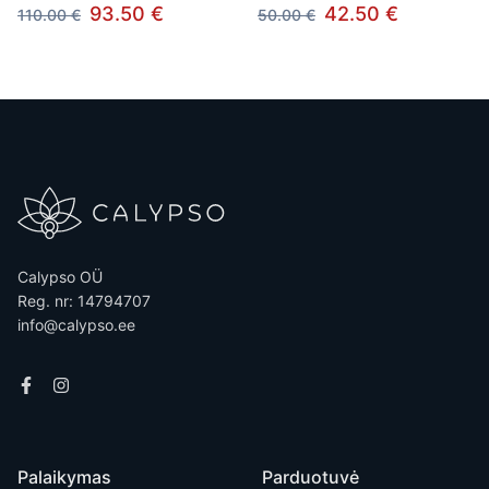
93.50 €
42.50 €
110.00 €
50.00 €
Calypso OÜ
Reg. nr: 14794707
info@calypso.ee
Palaikymas
Parduotuvė