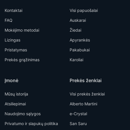
Kontaktai
Visi papuošalai
FAQ
Auskarai
Mokėjimo metodai
Žiedai
Lizingas
Apyrankės
Pristatymas
Pakabukai
Prekės grąžinimas
Karoliai
Įmonė
Prekės ženklai
Mūsų istorija
Visi prekės ženklai
Atsiliepimai
Alberto Martini
Naudojimo sąlygos
e-Crystal
Privatumo ir slapukų politika
San Saru