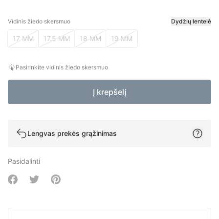
Vidinis žiedo skersmuo
Dydžių lentelė
Vidinis žiedo skersmuo
17 MM
17.5 MM
18 MM
19 MM
Pasirinkite vidinis žiedo skersmuo
Į krepšelį
Lengvas prekės grąžinimas
Pasidalinti
Share on Facebook
Share on Twitter
Share on Pinterest