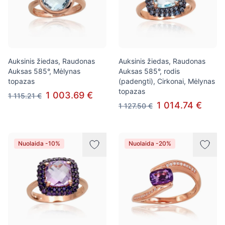
Auksinis žiedas, Raudonas
Auksinis žiedas, Raudonas
Auksas 585°, Mėlynas
Auksas 585°, rodis
topazas
(padengti), Cirkonai, Mėlynas
topazas
1 003.69 €
1 115.21 €
1 014.74 €
1 127.50 €
Nuolaida -10%
Nuolaida -20%