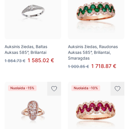
Auksinis žiedas, Baltas
Auksinis žiedas, Raudonas
Auksas 585°, Briliantai
Auksas 585°, Briliantai,
Smaragdas
1 585.02 €
1 864.73 €
1 718.87 €
1 909.85 €
Nuolaida -15%
Nuolaida -10%