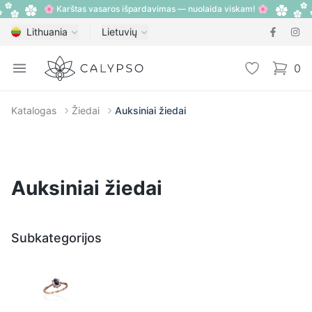
🌸 Karštas vasaros išpardavimas — nuolaida viskam! 🌸
Lithuania
Lietuvių
Calypso
Open menu
Pageidavimų
0
items i
Katalogas
Žiedai
Auksiniai žiedai
Auksiniai žiedai
Subkategorijos