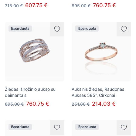
607.75 €
760.75 €
715.00 €
895.00 €
Išparduota
Išparduota
Žiedas iš rožinio aukso su
Auksinis žiedas, Raudonas
deimantais
Auksas 585°, Cirkonai
760.75 €
214.03 €
895.00 €
251.80 €
Išparduota
Išparduota