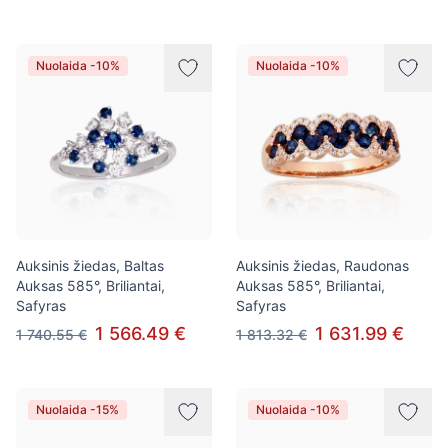
Nuolaida -10%
Nuolaida -10%
Auksinis žiedas, Baltas
Auksinis žiedas, Raudonas
Auksas 585°, Briliantai,
Auksas 585°, Briliantai,
Safyras
Safyras
1 566.49 €
1 631.99 €
1 740.55 €
1 813.32 €
Nuolaida -15%
Nuolaida -10%