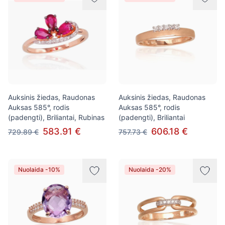
Auksinis žiedas, Raudonas
Auksinis žiedas, Raudonas
Auksas 585°, rodis
Auksas 585°, rodis
(padengti), Briliantai, Rubinas
(padengti), Briliantai
583.91 €
606.18 €
729.89 €
757.73 €
Nuolaida -10%
Nuolaida -20%