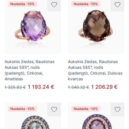
Nuolaida -10%
Nuolaida -10%
Auksinis žiedas, Raudonas
Auksinis žiedas, Raudonas
Auksas 585°, rodis
Auksas 585°, rodis
(padengti), Cirkonai,
(padengti), Cirkonai, Dulsvas
Ametistas
kvarcas
1 193.24 €
1 206.29 €
1 325.83 €
1 340.32 €
Nuolaida -10%
Nuolaida -10%