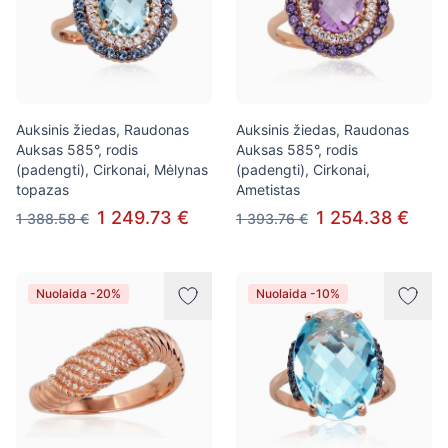
Auksinis žiedas, Raudonas
Auksinis žiedas, Raudonas
Auksas 585°, rodis
Auksas 585°, rodis
(padengti), Cirkonai, Mėlynas
(padengti), Cirkonai,
topazas
Ametistas
1 249.73 €
1 254.38 €
1 388.58 €
1 393.76 €
Nuolaida -20%
Nuolaida -10%