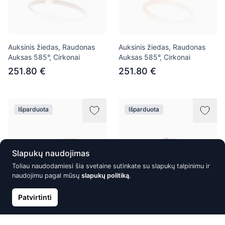
Auksinis žiedas, Raudonas
Auksinis žiedas, Raudonas
Auksas 585°, Cirkonai
Auksas 585°, Cirkonai
251.80 €
251.80 €
Išparduota
Išparduota
Slapukų naudojimas
Toliau naudodamiesi šia svetaine sutinkate su slapukų talpinimu ir
naudojimu pagal mūsų
slapukų politiką
.
Patvirtinti
Auksinis žiedas, Raudonas
Auksinis žiedas, Raudonas
Auksas 585°, Cirkonai
Auksas 585°, Cirkonai