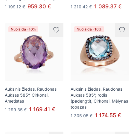
959.30 €
1 089.37 €
1 199.12 €
1 210.42 €
Nuolaida -10%
Nuolaida -10%
Auksinis žiedas, Raudonas
Auksinis žiedas, Raudonas
Auksas 585°, Cirkonai,
Auksas 585°, rodis
Ametistas
(padengti), Cirkonai, Mėlynas
topazas
1 169.41 €
1 299.35 €
1 174.55 €
1 305.05 €