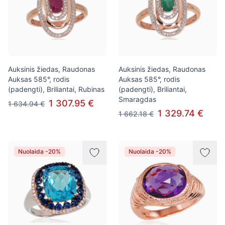
Auksinis žiedas, Raudonas
Auksinis žiedas, Raudonas
Auksas 585°, rodis
Auksas 585°, rodis
(padengti), Briliantai, Rubinas
(padengti), Briliantai,
Smaragdas
1 307.95 €
1 634.94 €
1 329.74 €
1 662.18 €
Nuolaida -20%
Nuolaida -20%