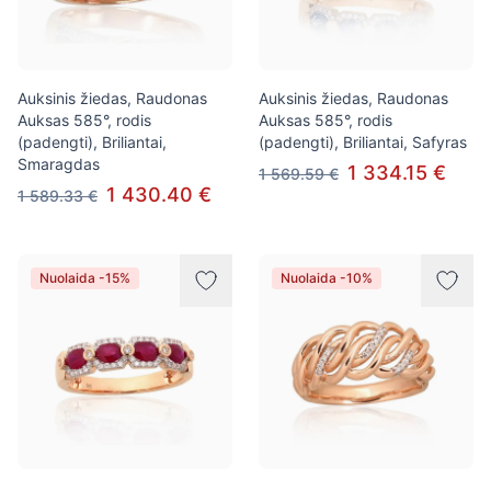
Auksinis žiedas, Raudonas
Auksinis žiedas, Raudonas
Auksas 585°, rodis
Auksas 585°, rodis
(padengti), Briliantai,
(padengti), Briliantai, Safyras
Smaragdas
1 334.15 €
1 569.59 €
1 430.40 €
1 589.33 €
Nuolaida -15%
Nuolaida -10%