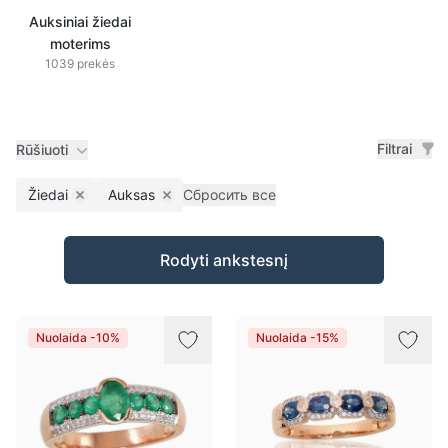
Auksiniai žiedai
moterims
1039 prekės
Filtrai
Rūšiuoti
Žiedai
Auksas
Сбросить все
Remove filter
Remove filter
Prekės
Rodyti ankstesnį
Nuolaida -10%
Nuolaida -15%