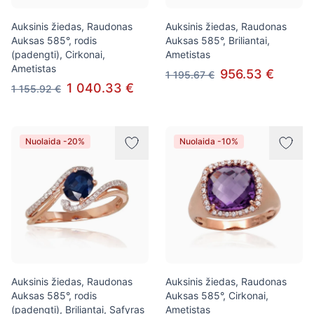
Auksinis žiedas, Raudonas
Auksinis žiedas, Raudonas
Auksas 585°, rodis
Auksas 585°, Briliantai,
(padengti), Cirkonai,
Ametistas
Ametistas
956.53 €
1 195.67 €
1 040.33 €
1 155.92 €
Nuolaida -20%
Nuolaida -10%
Auksinis žiedas, Raudonas
Auksinis žiedas, Raudonas
Auksas 585°, rodis
Auksas 585°, Cirkonai,
(padengti), Briliantai, Safyras
Ametistas