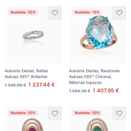
Nuolaida -20%
Nuolaida -10%
Auksinis žiedas, Baltas
Auksinis žiedas, Raudonas
Auksas 585°, Briliantai
Auksas 585°, Cirkonai,
Mėlynas topazas
1 237.44 €
1 546.80 €
1 407.95 €
1 564.38 €
Nuolaida -20%
Nuolaida -20%