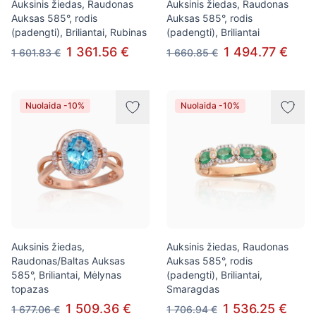
Auksinis žiedas, Raudonas
Auksinis žiedas, Raudonas
Auksas 585°, rodis
Auksas 585°, rodis
(padengti), Briliantai, Rubinas
(padengti), Briliantai
1 361.56 €
1 494.77 €
1 601.83 €
1 660.85 €
Nuolaida -10%
Nuolaida -10%
Auksinis žiedas,
Auksinis žiedas, Raudonas
Raudonas/Baltas Auksas
Auksas 585°, rodis
585°, Briliantai, Mėlynas
(padengti), Briliantai,
topazas
Smaragdas
1 509.36 €
1 536.25 €
1 677.06 €
1 706.94 €