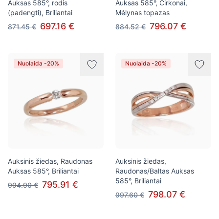
Auksas 585°, rodis
Auksas 585°, Cirkonai,
(padengti), Briliantai
Mėlynas topazas
697.16 €
796.07 €
871.45 €
884.52 €
Nuolaida -20%
Nuolaida -20%
Auksinis žiedas, Raudonas
Auksinis žiedas,
Auksas 585°, Briliantai
Raudonas/Baltas Auksas
585°, Briliantai
795.91 €
994.90 €
798.07 €
997.60 €