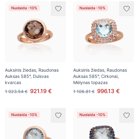
Nuolaida -10%
Nuolaida -10%
Auksinis žiedas, Raudonas
Auksinis žiedas, Raudonas
Auksas 585°, Dulsvas
Auksas 585°, Cirkonai,
kvarcas
Mėlynas topazas
921.19 €
996.13 €
1 023.54 €
1 106.81 €
Nuolaida -10%
Nuolaida -10%