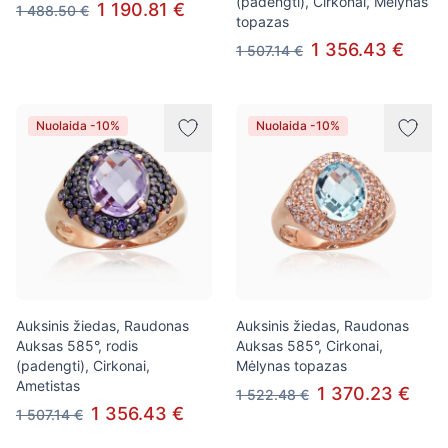
(padengti), Cirkonai, Mėlynas
1 190.81 €
1 488.50 €
topazas
1 356.43 €
1 507.14 €
Nuolaida -10%
Nuolaida -10%
Auksinis žiedas, Raudonas
Auksinis žiedas, Raudonas
Auksas 585°, rodis
Auksas 585°, Cirkonai,
(padengti), Cirkonai,
Mėlynas topazas
Ametistas
1 370.23 €
1 522.48 €
1 356.43 €
1 507.14 €