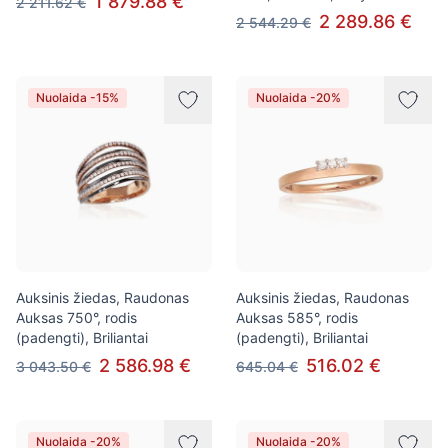
1 879.88 €
2 211.62 €
2 289.86 €
2 544.29 €
Nuolaida -15%
Nuolaida -20%
Auksinis žiedas, Raudonas
Auksinis žiedas, Raudonas
Auksas 750°, rodis
Auksas 585°, rodis
(padengti), Briliantai
(padengti), Briliantai
2 586.98 €
516.02 €
3 043.50 €
645.04 €
Nuolaida -20%
Nuolaida -20%