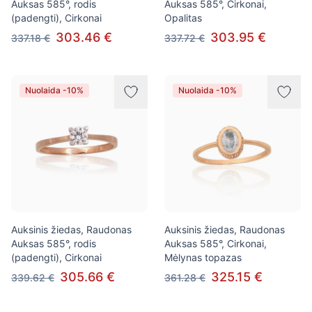
Auksas 585°, rodis
Auksas 585°, Cirkonai,
(padengti), Cirkonai
Opalitas
303.46 €
303.95 €
337.18 €
337.72 €
Nuolaida -10%
Nuolaida -10%
Auksinis žiedas, Raudonas
Auksinis žiedas, Raudonas
Auksas 585°, rodis
Auksas 585°, Cirkonai,
(padengti), Cirkonai
Mėlynas topazas
305.66 €
325.15 €
339.62 €
361.28 €