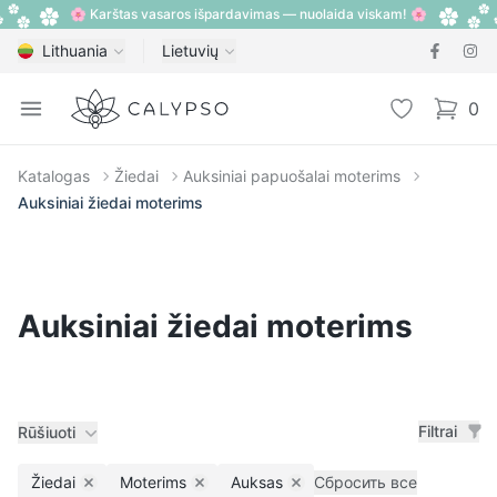
🌸 Karštas vasaros išpardavimas — nuolaida viskam! 🌸
Lithuania
Lietuvių
Calypso
Open menu
Pageidavimų
0
items i
Katalogas
Žiedai
Auksiniai papuošalai moterims
Auksiniai žiedai moterims
Auksiniai žiedai moterims
Filtrai
Rūšiuoti
Žiedai
Moterims
Auksas
Сбросить все
Remove filter
Remove filter
Remove filter