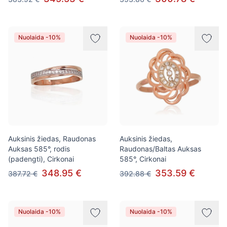
Nuolaida -10%
Nuolaida -10%
Auksinis žiedas, Raudonas
Auksinis žiedas,
Auksas 585°, rodis
Raudonas/Baltas Auksas
(padengti), Cirkonai
585°, Cirkonai
348.95 €
353.59 €
387.72 €
392.88 €
Nuolaida -10%
Nuolaida -10%