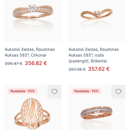
Auksinis žiedas, Raudonas
Auksinis žiedas, Raudonas
Auksas 585°, Cirkonai
Auksas 585°, rodis
(padengti), Briliantai
356.82 €
396.47 €
357.62 €
397.36 €
Nuolaida -10%
Nuolaida -10%