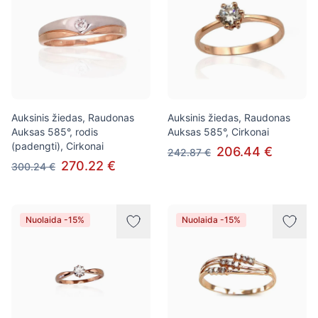
Auksinis žiedas, Raudonas
Auksinis žiedas, Raudonas
Auksas 585°, rodis
Auksas 585°, Cirkonai
(padengti), Cirkonai
206.44 €
242.87 €
270.22 €
300.24 €
Nuolaida -15%
Nuolaida -15%