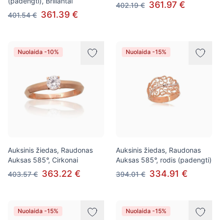
(padengti), Briliantai
361.97 €
402.19 €
361.39 €
401.54 €
Nuolaida -10%
Nuolaida -15%
Auksinis žiedas, Raudonas
Auksinis žiedas, Raudonas
Auksas 585°, Cirkonai
Auksas 585°, rodis (padengti)
363.22 €
334.91 €
403.57 €
394.01 €
Nuolaida -15%
Nuolaida -15%