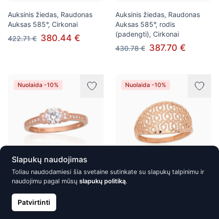
Auksinis žiedas, Raudonas
Auksinis žiedas, Raudonas
Auksas 585°, Cirkonai
Auksas 585°, rodis
(padengti), Cirkonai
380.44 €
422.71 €
387.70 €
430.78 €
Nuolaida -10%
Nuolaida -10%
Slapukų naudojimas
Toliau naudodamiesi šia svetaine sutinkate su slapukų talpinimu ir
naudojimu pagal mūsų
slapukų politiką
.
Auksinis žiedas, Raudonas
Auksinis žiedas, Raudonas
Auksas 585°, Cirkonai
Auksas 585°
Patvirtinti
389.08 €
389.28 €
432.30 €
432.54 €