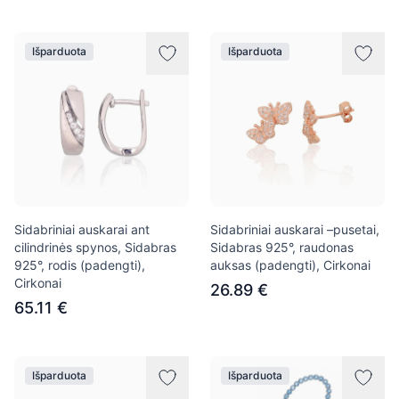
Išparduota
Išparduota
Sidabriniai auskarai ant
Sidabriniai auskarai –pusetai,
cilindrinės spynos, Sidabras
Sidabras 925°, raudonas
925°, rodis (padengti),
auksas (padengti), Cirkonai
Cirkonai
26.89 €
65.11 €
Išparduota
Išparduota