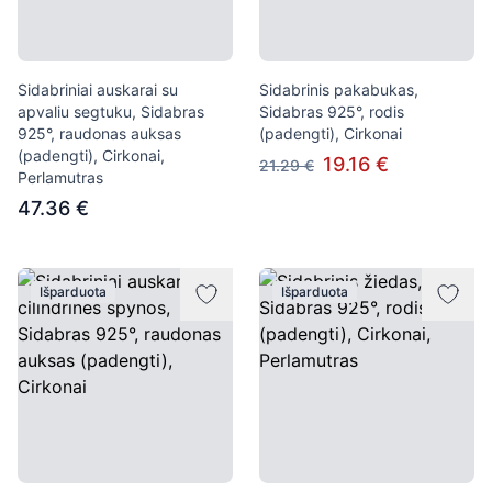
Sidabriniai auskarai su
Sidabrinis pakabukas,
apvaliu segtuku, Sidabras
Sidabras 925°, rodis
925°, raudonas auksas
(padengti), Cirkonai
(padengti), Cirkonai,
19.16 €
21.29 €
Perlamutras
47.36 €
Išparduota
Išparduota