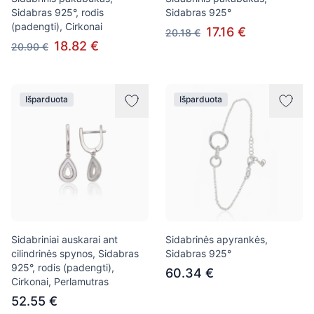
Sidabras 925°, rodis
Sidabras 925°
(padengti), Cirkonai
17.16 €
20.18 €
18.82 €
20.90 €
Išparduota
Išparduota
Sidabriniai auskarai ant
Sidabrinės apyrankės,
cilindrinės spynos, Sidabras
Sidabras 925°
925°, rodis (padengti),
60.34 €
Cirkonai, Perlamutras
52.55 €