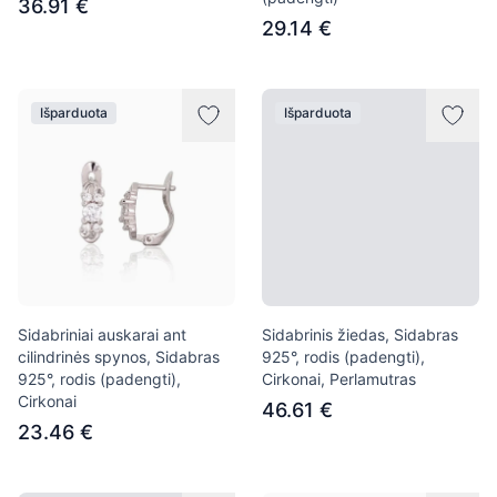
36.91 €
29.14 €
Išparduota
Išparduota
Sidabriniai auskarai ant
Sidabrinis žiedas, Sidabras
cilindrinės spynos, Sidabras
925°, rodis (padengti),
925°, rodis (padengti),
Cirkonai, Perlamutras
Cirkonai
46.61 €
23.46 €