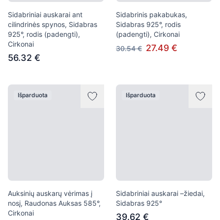
Sidabriniai auskarai ant
Sidabrinis pakabukas,
cilindrinės spynos, Sidabras
Sidabras 925°, rodis
925°, rodis (padengti),
(padengti), Cirkonai
Cirkonai
27.49 €
30.54 €
56.32 €
Išparduota
Išparduota
Auksinių auskarų vėrimas į
Sidabriniai auskarai –žiedai,
nosį, Raudonas Auksas 585°,
Sidabras 925°
Cirkonai
39.62 €