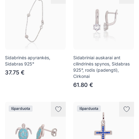
Sidabrinės apyrankės,
Sidabriniai auskarai ant
Sidabras 925°
cilindrinės spynos, Sidabras
925°, rodis (padengti),
37.75 €
Cirkonai
61.80 €
Išparduota
Išparduota