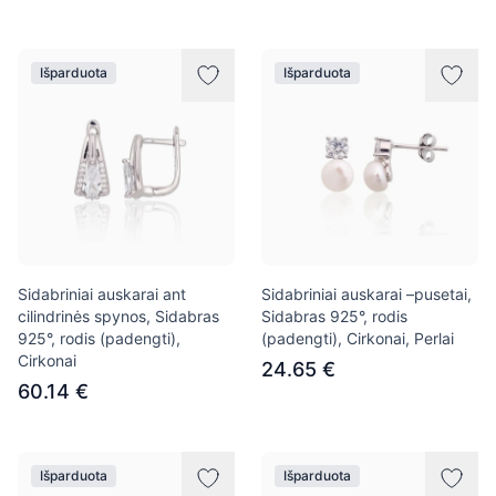
Išparduota
Išparduota
Sidabriniai auskarai ant
Sidabriniai auskarai –pusetai,
cilindrinės spynos, Sidabras
Sidabras 925°, rodis
925°, rodis (padengti),
(padengti), Cirkonai, Perlai
Cirkonai
24.65 €
60.14 €
Išparduota
Išparduota