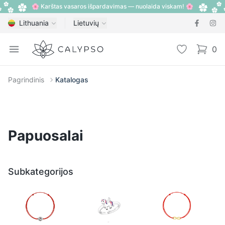
🌸 Karštas vasaros išpardavimas — nuolaida viskam! 🌸
Lithuania
Lietuvių
Calypso
Open menu
Pageidavimų
0
items i
Pagrindinis
Katalogas
Papuosalai
Subkategorijos