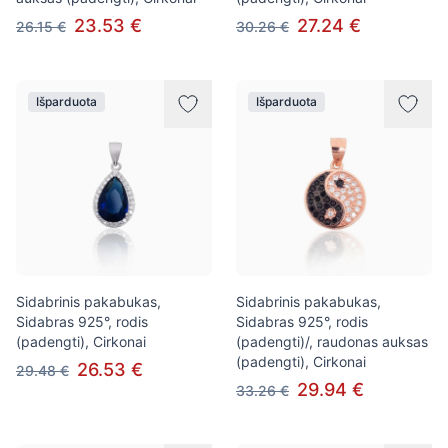
23.53 €
27.24 €
26.15 €
30.26 €
Išparduota
Išparduota
Sidabrinis pakabukas,
Sidabrinis pakabukas,
Sidabras 925°, rodis
Sidabras 925°, rodis
(padengti), Cirkonai
(padengti)/, raudonas auksas
(padengti), Cirkonai
26.53 €
29.48 €
29.94 €
33.26 €