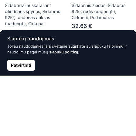
Sidabriniai auskarai ant
Sidabrinis žiedas, Sidabras
cilindrinės spynos, Sidabras
925°, rodis (padengti),
925°, raudonas auksas
Cirkonai, Perlamutras
(padengti), Cirkonai
32.66 €
49.42 €
Slapukų naudojimas
Toliau naudodamiesi šia svetaine sutinkate su slapukų talpinimu ir
naudojimu pagal mūsų
slapukų politiką
.
Išparduota
Išparduota
Patvirtinti
Sidabrinis žiedas, Sidabras
Sidabriniai auskarai ant
925°, rodis (padengti),
cilindrinės spynos, Sidabras
Cirkonai
925°, rodis (padengti)/,
raudonas auksas (padengti)