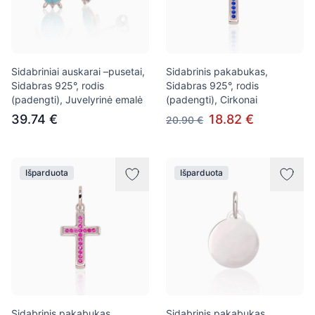
Sidabriniai auskarai –pusetai,
Sidabrinis pakabukas,
Sidabras 925°, rodis
Sidabras 925°, rodis
(padengti), Juvelyrinė emalė
(padengti), Cirkonai
39.74 €
18.82 €
20.90 €
Išparduota
Išparduota
Sidabrinis pakabukas,
Sidabrinis pakabukas,