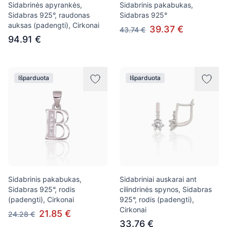
Sidabrinės apyrankės,
Sidabrinis pakabukas,
Sidabras 925°, raudonas
Sidabras 925°
auksas (padengti), Cirkonai
39.37 €
43.74 €
94.91 €
Išparduota
Išparduota
Sidabrinis pakabukas,
Sidabriniai auskarai ant
Sidabras 925°, rodis
cilindrinės spynos, Sidabras
(padengti), Cirkonai
925°, rodis (padengti),
Cirkonai
21.85 €
24.28 €
33.76 €