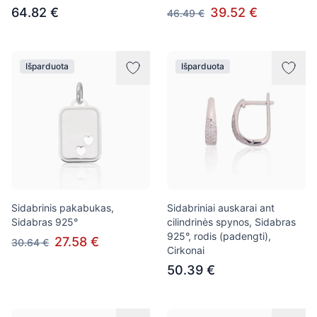
64.82 €
39.52 €
46.49 €
Išparduota
Išparduota
Sidabrinis pakabukas,
Sidabriniai auskarai ant
Sidabras 925°
cilindrinės spynos, Sidabras
925°, rodis (padengti),
27.58 €
30.64 €
Cirkonai
50.39 €