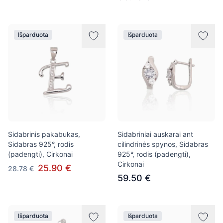
Išparduota
Išparduota
Sidabrinis pakabukas,
Sidabriniai auskarai ant
Sidabras 925°, rodis
cilindrinės spynos, Sidabras
(padengti), Cirkonai
925°, rodis (padengti),
Cirkonai
25.90 €
28.78 €
59.50 €
Išparduota
Išparduota