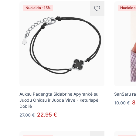
Prekės
Nuolaida -15%
Nuolaida
Auksu Padengta Sidabrinė Apyrankė su
SanSaru r
Juodu Oniksu ir Juoda Virve - Keturlapė
8
10.00 €
Dobilė
22.95 €
27.00 €