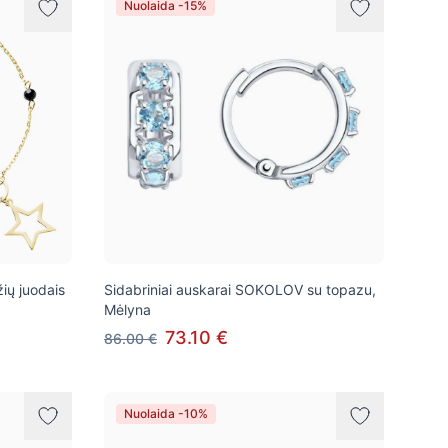
Nuolaida -15%
ių juodais
Sidabriniai auskarai SOKOLOV su topazu,
Mėlyna
73.10 €
86.00 €
Nuolaida -10%