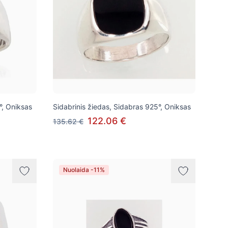
°, Oniksas
Sidabrinis žiedas, Sidabras 925°, Oniksas
122.06 €
135.62 €
Nuolaida -11%