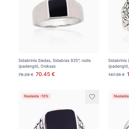
Sidabrinis žiedas, Sidabras 925°, rodis
Sidabrinis
(padengti), Oniksas
(padengti)
70.45 €
78.28 €
147.36 €
Nuolaida -10%
Nuolaida