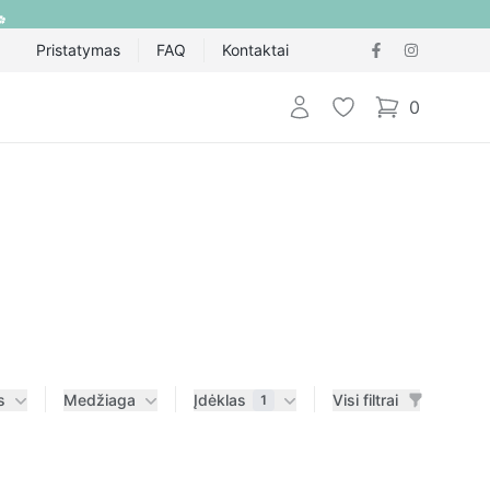
Pristatymas
FAQ
Kontaktai
Prisijungti
Pageidavimų sąraš
0
items in cart,
s
Medžiaga
Įdėklas
Visi filtrai
1