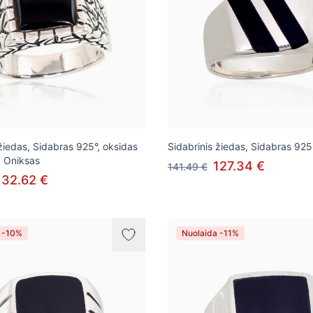
 žiedas, Sidabras 925°, oksidas
Sidabrinis žiedas, Sidabras 925
, Oniksas
127.34 €
141.49 €
132.62 €
 -10%
Nuolaida -11%