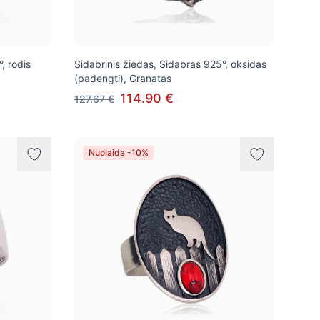
, rodis
Sidabrinis žiedas, Sidabras 925°, oksidas
(padengti), Granatas
114.90 €
127.67 €
Nuolaida -10%