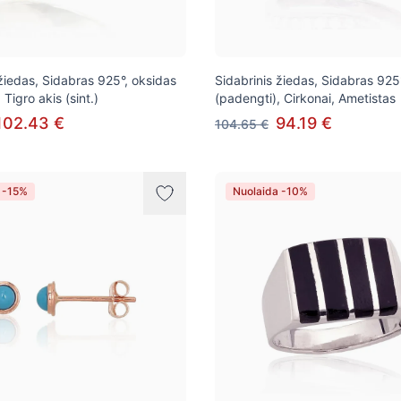
 žiedas, Sidabras 925°, oksidas
Sidabrinis žiedas, Sidabras 925°
 Tigro akis (sint.)
(padengti), Cirkonai, Ametistas
102.43 €
94.19 €
104.65 €
 -15%
Nuolaida -10%