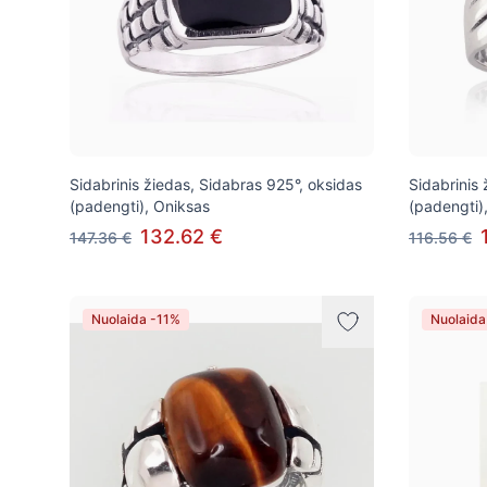
Sidabrinis žiedas, Sidabras 925°, oksidas
Sidabrinis
(padengti), Oniksas
(padengti)
132.62 €
147.36 €
116.56 €
Nuolaida -11%
Nuolaida