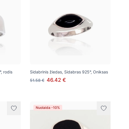
, rodis
Sidabrinis žiedas, Sidabras 925°, Oniksas
46.42 €
51.58 €
Nuolaida -10%