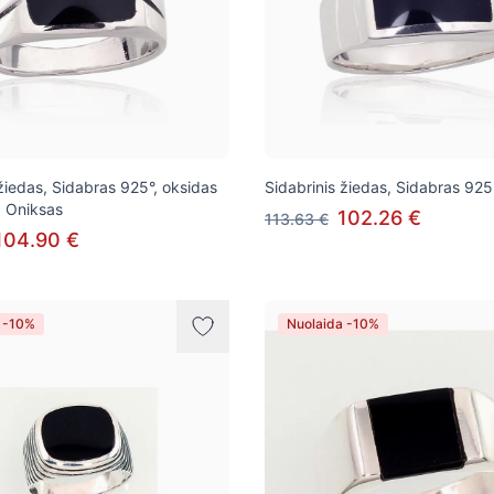
 žiedas, Sidabras 925°, oksidas
Sidabrinis žiedas, Sidabras 925
, Oniksas
102.26 €
113.63 €
104.90 €
 -10%
Nuolaida -10%