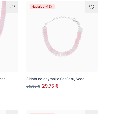
Nuolaida -15%
mar
Sidabrinė apyrankė SanSaru, Veda
29.75 €
35.00 €