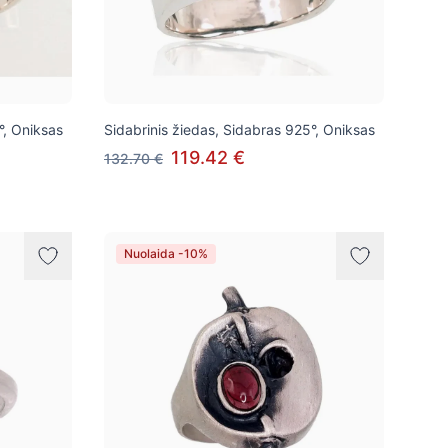
°, Oniksas
Sidabrinis žiedas, Sidabras 925°, Oniksas
119.42 €
132.70 €
Nuolaida -10%