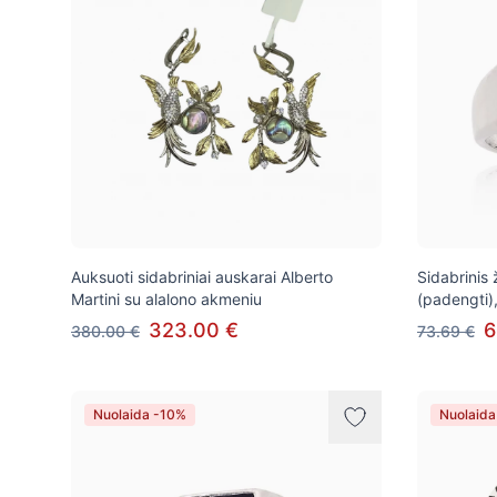
Auksuoti sidabriniai auskarai Alberto
Sidabrinis 
Martini su alalono akmeniu
(padengti)
323.00 €
6
380.00 €
73.69 €
Nuolaida -10%
Nuolaida