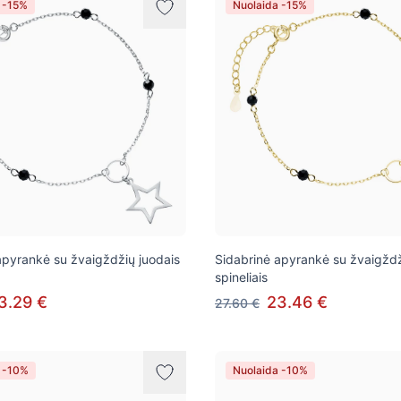
 -15%
Nuolaida -15%
apyrankė su žvaigždžių juodais
Sidabrinė apyrankė su žvaigždž
spineliais
3.29 €
23.46 €
27.60 €
 -10%
Nuolaida -10%