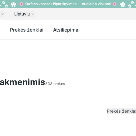
🌸 Karštas vasaros išpardavimas — nuolaida viskam! 🌸
Lietuvių
s
Prekės ženklai
Atsiliepimai
s akmenimis
333 prekės
Prekės ženkla