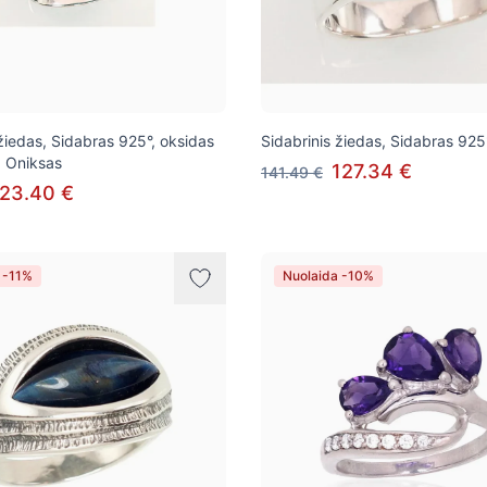
 žiedas, Sidabras 925°, oksidas
Sidabrinis žiedas, Sidabras 925
, Oniksas
127.34 €
141.49 €
23.40 €
 -11%
Nuolaida -10%