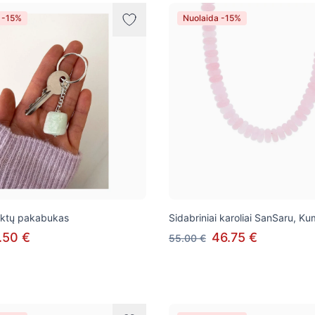
 -15%
Nuolaida -15%
aktų pakabukas
Sidabriniai karoliai SanSaru, Ku
.50 €
46.75 €
55.00 €