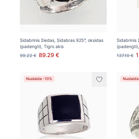
Sidabrinis žiedas, Sidabras 925°, oksidas
Sidabrinis
(padengti), Tigro akis
(padengti)
89.29 €
1
99.22 €
137.10 €
Nuolaida -10%
Nuolaida