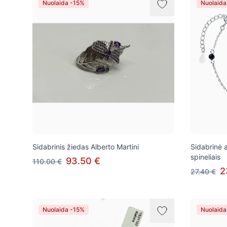
Nuolaida -15%
Nuolaida
Sidabrinis žiedas Alberto Martini
Sidabrinė 
spineliais
93.50 €
110.00 €
2
27.40 €
Nuolaida -15%
Nuolaida