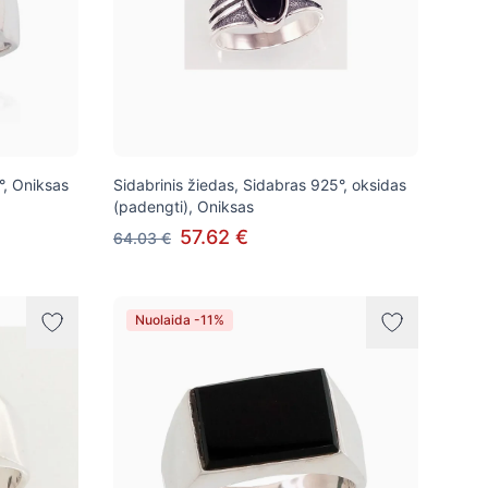
°, Oniksas
Sidabrinis žiedas, Sidabras 925°, oksidas
(padengti), Oniksas
57.62 €
64.03 €
Nuolaida -11%