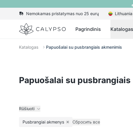
Nemokamas pristatymas nuo 25 eurų
Lithuania
Calypso
Pagrindinis
Kataloga
Katalogas
Papuošalai su pusbrangiais akmenimis
Papuošalai su pusbrangiai
Rūšiuoti
Pusbrangiai akmenys
Сбросить все
Remove filter