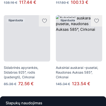
117.44 €
100.13 €
138.16 €
117.80 €
Išparduota
Išparduota
Sidabrinės apyrankės,
Auksiniai auskarai –pusetai,
Sidabras 925°, rodis
Raudonas Auksas 585°,
(padengti), Cirkonai
Cirkonai
72.56 €
123.54 €
85.36 €
145.34 €
Išparduota
Išparduota
Slapukų naudojimas