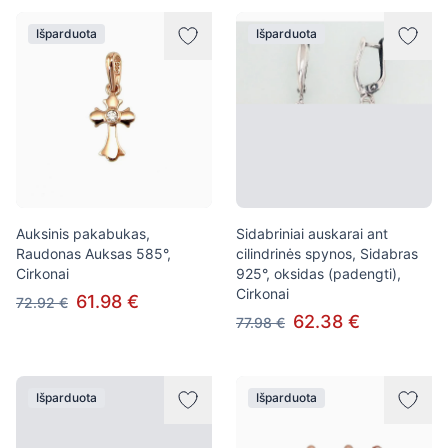
Išparduota
Išparduota
Auksinis pakabukas,
Sidabriniai auskarai ant
Raudonas Auksas 585°,
cilindrinės spynos, Sidabras
Cirkonai
925°, oksidas (padengti),
Cirkonai
61.98 €
72.92 €
62.38 €
77.98 €
Išparduota
Išparduota