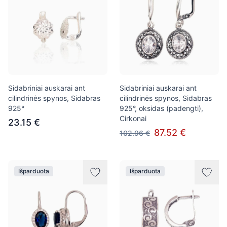
Sidabriniai auskarai ant
Sidabriniai auskarai ant
cilindrinės spynos, Sidabras
cilindrinės spynos, Sidabras
925°
925°, oksidas (padengti),
Cirkonai
23.15 €
87.52 €
102.96 €
Išparduota
Išparduota