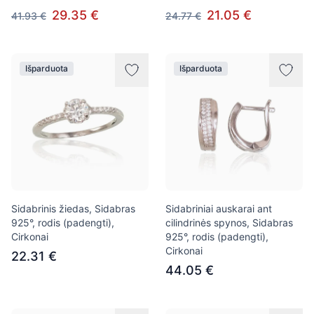
29.35 €
21.05 €
41.93 €
24.77 €
Išparduota
Išparduota
Sidabrinis žiedas, Sidabras
Sidabriniai auskarai ant
925°, rodis (padengti),
cilindrinės spynos, Sidabras
Cirkonai
925°, rodis (padengti),
Cirkonai
22.31 €
44.05 €