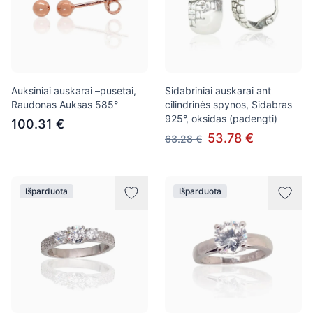
Auksiniai auskarai –pusetai,
Sidabriniai auskarai ant
Raudonas Auksas 585°
cilindrinės spynos, Sidabras
925°, oksidas (padengti)
100.31 €
53.78 €
63.28 €
Išparduota
Išparduota