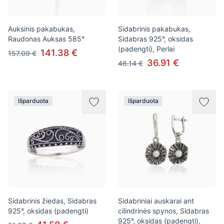
Auksinis pakabukas,
Sidabrinis pakabukas,
Raudonas Auksas 585°
Sidabras 925°, oksidas
(padengti), Perlai
141.38 €
157.09 €
36.91 €
46.14 €
Išparduota
Išparduota
Sidabrinis žiedas, Sidabras
Sidabriniai auskarai ant
925°, oksidas (padengti)
cilindrinės spynos, Sidabras
925°, oksidas (padengti),