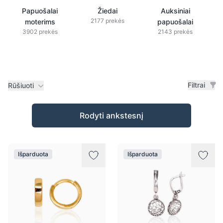
Papuošalai
Žiedai
Auksiniai
2177 prekės
moterims
papuošalai
3902 prekės
2143 prekės
Filtrai
Rūšiuoti
Prekės
Rodyti ankstesnį
Išparduota
Išparduota