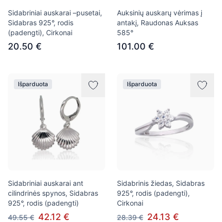
Sidabriniai auskarai –pusetai,
Auksinių auskarų vėrimas į
Sidabras 925°, rodis
antakį, Raudonas Auksas
(padengti), Cirkonai
585°
20.50 €
101.00 €
Išparduota
Išparduota
Sidabriniai auskarai ant
Sidabrinis žiedas, Sidabras
cilindrinės spynos, Sidabras
925°, rodis (padengti),
925°, rodis (padengti)
Cirkonai
42.12 €
24.13 €
49.55 €
28.39 €