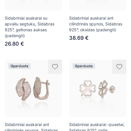
Sidabriniai auskarai su
Sidabriniai auskarai ant
apvaliu segtuku, Sidabras
cilindrinės spynos, Sidabras
925°, geltonas auksas
925°, oksidas (padengti)
(padengti)
38.69 €
26.80 €
Išparduota
Išparduota
Sidabriniai auskarai ant
Sidabriniai auskarai –pusetai,
cilindrinės spynos, Sidabras
Sidabras 925°, rodis