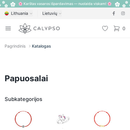
🌸 Karštas vasaros išpardavimas — nuolaida viskam! 🌸
Lithuania
Lietuvių
Calypso
Open menu
Pageidavimų
0
items i
Pagrindinis
Katalogas
Papuosalai
Subkategorijos