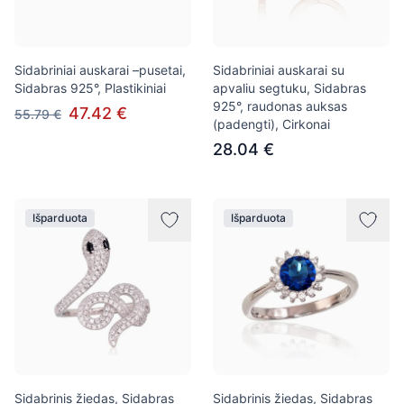
Sidabriniai auskarai –pusetai,
Sidabriniai auskarai su
Sidabras 925°, Plastikiniai
apvaliu segtuku, Sidabras
925°, raudonas auksas
47.42 €
55.79 €
(padengti), Cirkonai
28.04 €
Išparduota
Išparduota
Sidabrinis žiedas, Sidabras
Sidabrinis žiedas, Sidabras