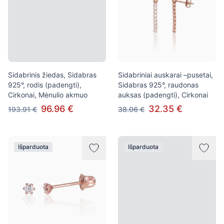
Sidabrinis žiedas, Sidabras
Sidabriniai auskarai –pusetai,
925°, rodis (padengti),
Sidabras 925°, raudonas
Cirkonai, Mėnulio akmuo
auksas (padengti), Cirkonai
96.96 €
32.35 €
193.91 €
38.06 €
Išparduota
Išparduota