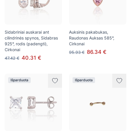
Sidabriniai auskarai ant
Auksinis pakabukas,
cilindrinės spynos, Sidabras
Raudonas Auksas 585°,
925°, rodis (padengti),
Cirkonai
Cirkonai
86.34 €
95.93 €
40.31 €
47.42 €
Išparduota
Išparduota