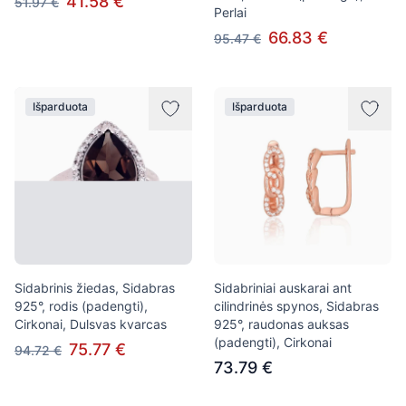
41.58 €
51.97 €
Perlai
66.83 €
95.47 €
Išparduota
Išparduota
Sidabrinis žiedas, Sidabras
Sidabriniai auskarai ant
925°, rodis (padengti),
cilindrinės spynos, Sidabras
Cirkonai, Dulsvas kvarcas
925°, raudonas auksas
(padengti), Cirkonai
75.77 €
94.72 €
73.79 €