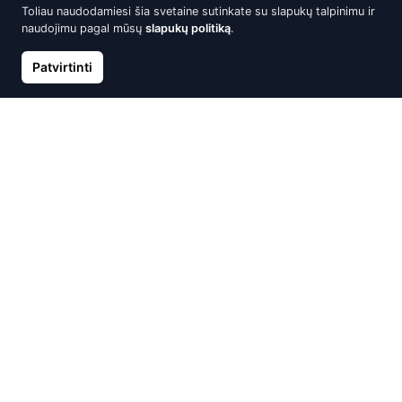
Toliau naudodamiesi šia svetaine sutinkate su slapukų talpinimu ir
naudojimu pagal mūsų
slapukų politiką
.
Patvirtinti
Auksinių auskarų vėrimas į
Auksinis pakabukas,
lūpą, Geltonas Auksas 585°
Raudonas Auksas 585°,
Cirkonai
75.17 €
88.43 €
81.54 €
95.93 €
Išparduota
Išparduota