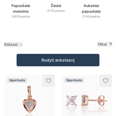
Papuošalai
Žiedai
Auksiniai
2178 prekės
moterims
papuošalai
3908 prekės
2146 prekės
Filtrai
Rūšiuoti
Prekės
Rodyti ankstesnį
Išparduota
Išparduota