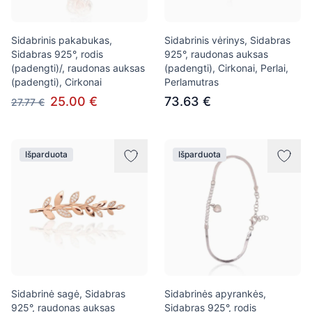
Sidabrinis pakabukas,
Sidabrinis vėrinys, Sidabras
Sidabras 925°, rodis
925°, raudonas auksas
(padengti)/, raudonas auksas
(padengti), Cirkonai, Perlai,
(padengti), Cirkonai
Perlamutras
25.00 €
73.63 €
27.77 €
Išparduota
Išparduota
Sidabrinė sagė, Sidabras
Sidabrinės apyrankės,
925°, raudonas auksas
Sidabras 925°, rodis