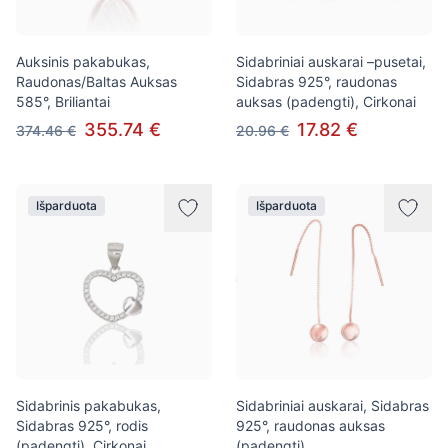
Auksinis pakabukas,
Sidabriniai auskarai –pusetai,
Raudonas/Baltas Auksas
Sidabras 925°, raudonas
585°, Briliantai
auksas (padengti), Cirkonai
355.74 €
17.82 €
374.46 €
20.96 €
Išparduota
Išparduota
Sidabrinis pakabukas,
Sidabriniai auskarai, Sidabras
Sidabras 925°, rodis
925°, raudonas auksas
(padengti), Cirkonai
(padengti)