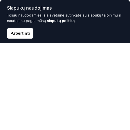
Slapukų naudojimas
Toliau naudodamiesi šia svetaine sutinkate su slapukų talpinimu ir
Išparduota
Išparduota
naudojimu pagal mūsų
slapukų politiką
.
Patvirtinti
Sidabriniai auskarai su
Sidabriniai auskarai –žiedai,
apvaliu segtuku, Sidabras
Sidabras 925°, oksidas
925°, raudonas auksas
(padengti)
(padengti), Cirkonai,
36.31 €
Perlamutras
45.22 €
Išparduota
Išparduota