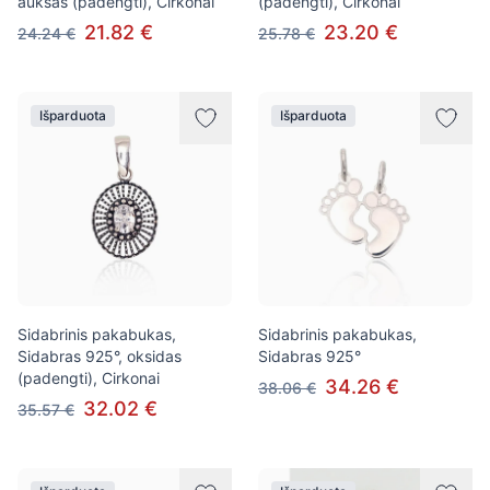
auksas (padengti), Cirkonai
(padengti), Cirkonai
21.82 €
23.20 €
24.24 €
25.78 €
Išparduota
Išparduota
Sidabrinis pakabukas,
Sidabrinis pakabukas,
Sidabras 925°, oksidas
Sidabras 925°
(padengti), Cirkonai
34.26 €
38.06 €
32.02 €
35.57 €