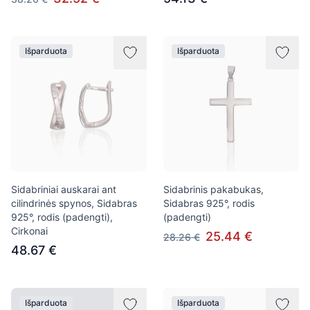
Išparduota
Išparduota
Sidabriniai auskarai ant
Sidabrinis pakabukas,
cilindrinės spynos, Sidabras
Sidabras 925°, rodis
925°, rodis (padengti),
(padengti)
Cirkonai
25.44 €
28.26 €
48.67 €
Išparduota
Išparduota