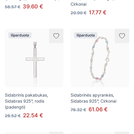
Cirkonai
39.60 €
56.57 €
17.77 €
20.90 €
Išparduota
Išparduota
Sidabrinis pakabukas,
Sidabrinės apyrankės,
Sidabras 925°, rodis
Sidabras 925°, Cirkonai
(padengti)
61.06 €
76.32 €
22.54 €
26.52 €