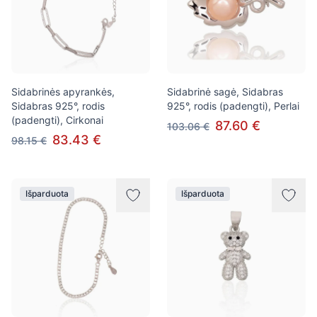
Sidabrinės apyrankės,
Sidabrinė sagė, Sidabras
Sidabras 925°, rodis
925°, rodis (padengti), Perlai
(padengti), Cirkonai
87.60 €
103.06 €
83.43 €
98.15 €
Išparduota
Išparduota