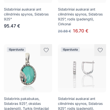
Sidabriniai auskarai ant
Sidabriniai auskarai ant
cilindrinės spynos, Sidabras
cilindrinės spynos, Sidabras
925°
925°, rodis (padengti),
Cirkonai
95.47 €
16.70 €
20.88 €
Išparduota
Išparduota
Sidabrinis pakabukas,
Sidabriniai auskarai ant
Sidabras 925°, oksidas
cilindrinės spynos, Sidabras
(padengti), Turkis (Imitacija)
925°, rodis (padengti),