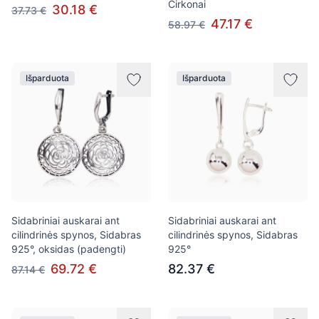
Cirkonai
30.18 €
37.73 €
47.17 €
58.97 €
Išparduota
Išparduota
Sidabriniai auskarai ant
Sidabriniai auskarai ant
cilindrinės spynos, Sidabras
cilindrinės spynos, Sidabras
925°, oksidas (padengti)
925°
69.72 €
82.37 €
87.14 €