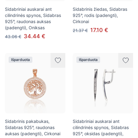
Sidabriniai auskarai ant
Sidabrinis žiedas, Sidabras
cilindrinės spynos, Sidabras
925°, rodis (padengti),
925°, raudonas auksas
Cirkonai
(padengti), Oniksas
17.10 €
21.37 €
34.44 €
43.06 €
Išparduota
Išparduota
Sidabrinis pakabukas,
Sidabriniai auskarai ant
Sidabras 925°, raudonas
cilindrinės spynos, Sidabras
auksas (padengti), Cirkonai
925°, oksidas (padengti),