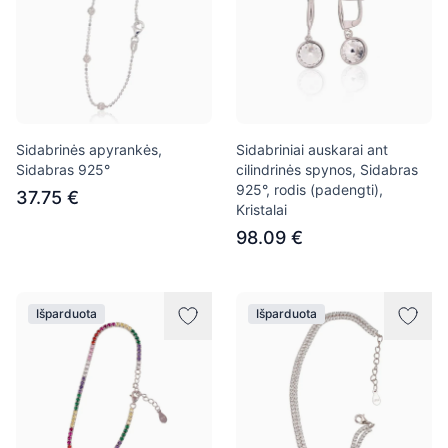
Sidabrinės apyrankės,
Sidabriniai auskarai ant
Sidabras 925°
cilindrinės spynos, Sidabras
925°, rodis (padengti),
37.75 €
Kristalai
98.09 €
Išparduota
Išparduota