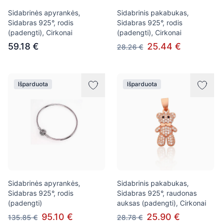
Sidabrinės apyrankės,
Sidabrinis pakabukas,
Sidabras 925°, rodis
Sidabras 925°, rodis
(padengti), Cirkonai
(padengti), Cirkonai
59.18 €
25.44 €
28.26 €
Išparduota
Išparduota
Sidabrinės apyrankės,
Sidabrinis pakabukas,
Sidabras 925°, rodis
Sidabras 925°, raudonas
(padengti)
auksas (padengti), Cirkonai
95.10 €
25.90 €
135.85 €
28.78 €