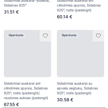
Sidabriniai auskarai –pusetai,
Sidabriniai auskarai ant
Sidabras 925°
cilindrinės spynos, Sidabras
925°, rodis (padengti)
31.51 €
60.14 €
Išparduota
Išparduota
Sidabriniai auskarai ant
Sidabriniai auskarai su
cilindrinės spynos, Sidabras
apvaliu segtuku, Sidabras
925°, rodis (padengti)/,
925°, rodis (padengti)
raudonas auksas (padengti)
30.58 €
67.55 €