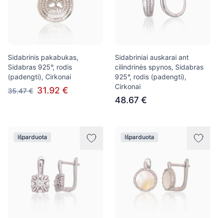
Sidabrinis pakabukas,
Sidabriniai auskarai ant
Sidabras 925°, rodis
cilindrinės spynos, Sidabras
(padengti), Cirkonai
925°, rodis (padengti),
Cirkonai
31.92 €
35.47 €
48.67 €
Išparduota
Išparduota