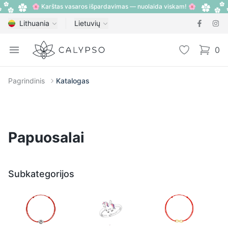
🌸 Karštas vasaros išpardavimas — nuolaida viskam! 🌸
Lithuania
Lietuvių
Calypso
Open menu
Pageidavimų
0
items i
Pagrindinis
Katalogas
Papuosalai
Subkategorijos