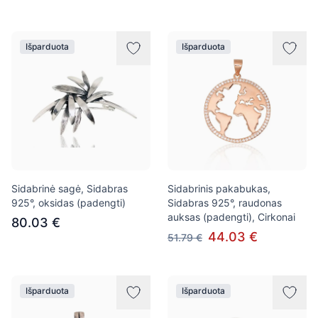
Išparduota
Išparduota
Sidabrinė sagė, Sidabras
Sidabrinis pakabukas,
925°, oksidas (padengti)
Sidabras 925°, raudonas
auksas (padengti), Cirkonai
80.03 €
44.03 €
51.79 €
Išparduota
Išparduota