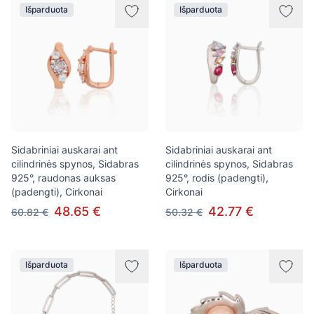
Išparduota
Išparduota
Sidabriniai auskarai ant
Sidabriniai auskarai ant
cilindrinės spynos, Sidabras
cilindrinės spynos, Sidabras
925°, raudonas auksas
925°, rodis (padengti),
(padengti), Cirkonai
Cirkonai
48.65 €
42.77 €
60.82 €
50.32 €
Išparduota
Išparduota