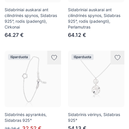
Sidabriniai auskarai ant
Sidabriniai auskarai ant
cilindrinės spynos, Sidabras
cilindrinės spynos, Sidabras
925°, rodis (padengti),
925°, rodis (padengti),
Cirkonai
Perlamutras
64.27 €
64.12 €
Išparduota
Išparduota
Sidabrinės apyrankės,
Sidabrinis vėrinys, Sidabras
Sidabras 925°
925°
32.52 €
54.13 €
38.26 €