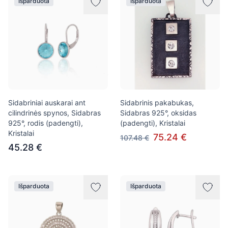
Išparduota
Išparduota
Sidabriniai auskarai ant
Sidabrinis pakabukas,
cilindrinės spynos, Sidabras
Sidabras 925°, oksidas
925°, rodis (padengti),
(padengti), Kristalai
Kristalai
75.24 €
107.48 €
45.28 €
Išparduota
Išparduota