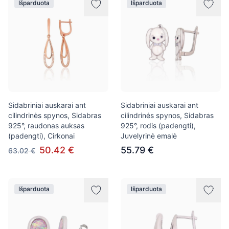
Išparduota
Išparduota
Sidabriniai auskarai ant
Sidabriniai auskarai ant
cilindrinės spynos, Sidabras
cilindrinės spynos, Sidabras
925°, raudonas auksas
925°, rodis (padengti),
(padengti), Cirkonai
Juvelyrinė emalė
50.42 €
55.79 €
63.02 €
Išparduota
Išparduota