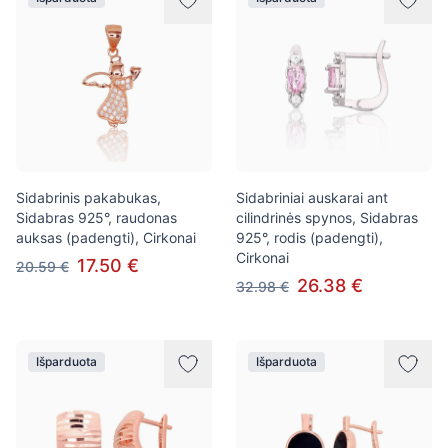
Sidabrinis pakabukas,
Sidabriniai auskarai ant
Sidabras 925°, raudonas
cilindrinės spynos, Sidabras
auksas (padengti), Cirkonai
925°, rodis (padengti),
Cirkonai
17.50 €
20.59 €
26.38 €
32.98 €
Išparduota
Išparduota