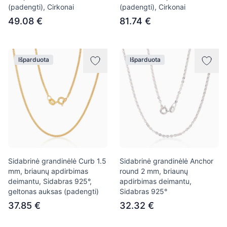
(padengti), Cirkonai
(padengti), Cirkonai
49.08 €
81.74 €
Išparduota
Išparduota
Sidabrinė grandinėlė Curb 1.5
Sidabrinė grandinėlė Anchor
mm, briaunų apdirbimas
round 2 mm, briaunų
deimantu, Sidabras 925°,
apdirbimas deimantu,
geltonas auksas (padengti)
Sidabras 925°
37.85 €
32.32 €