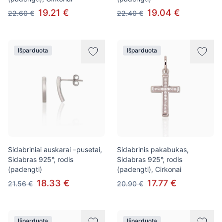
19.21 €
19.04 €
22.60 €
22.40 €
Išparduota
Išparduota
Sidabriniai auskarai –pusetai,
Sidabrinis pakabukas,
Sidabras 925°, rodis
Sidabras 925°, rodis
(padengti)
(padengti), Cirkonai
18.33 €
17.77 €
21.56 €
20.90 €
Išparduota
Išparduota