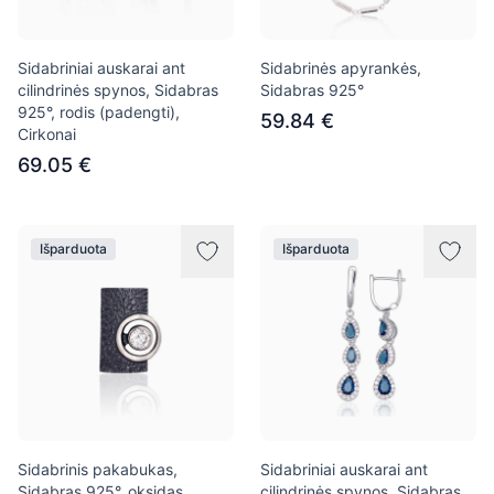
Sidabriniai auskarai ant
Sidabrinės apyrankės,
cilindrinės spynos, Sidabras
Sidabras 925°
925°, rodis (padengti),
59.84 €
Cirkonai
69.05 €
Išparduota
Išparduota
Sidabrinis pakabukas,
Sidabriniai auskarai ant
Sidabras 925°, oksidas
cilindrinės spynos, Sidabras