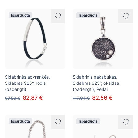
Išparduota
Išparduota
Sidabrinės apyrankės,
Sidabrinis pakabukas,
Sidabras 925°, rodis
Sidabras 925°, oksidas
(padengti)
(padengti), Perlai
82.87 €
82.56 €
97.50 €
117.94 €
Išparduota
Išparduota