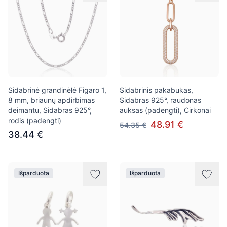
Sidabrinė grandinėlė Figaro 1,
Sidabrinis pakabukas,
8 mm, briaunų apdirbimas
Sidabras 925°, raudonas
deimantu, Sidabras 925°,
auksas (padengti), Cirkonai
rodis (padengti)
48.91 €
54.35 €
38.44 €
Išparduota
Išparduota