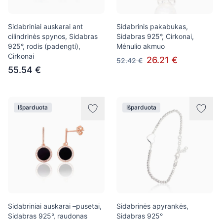
Sidabriniai auskarai ant
Sidabrinis pakabukas,
cilindrinės spynos, Sidabras
Sidabras 925°, Cirkonai,
925°, rodis (padengti),
Mėnulio akmuo
Cirkonai
26.21 €
52.42 €
55.54 €
Išparduota
Išparduota
Sidabriniai auskarai –pusetai,
Sidabrinės apyrankės,
Sidabras 925°, raudonas
Sidabras 925°