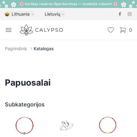
🌸 Karštas vasaros išpardavimas — nuolaida viskam! 🌸
Lithuania
Lietuvių
Calypso
Open menu
Pageidavimų
0
items i
Pagrindinis
Katalogas
Papuosalai
Subkategorijos