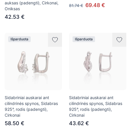
auksas (padengti), Cirkonai,
69.48 €
81.74 €
Oniksas
42.53 €
Išparduota
Išparduota
Sidabriniai auskarai ant
Sidabriniai auskarai ant
cilindrinės spynos, Sidabras
cilindrinės spynos, Sidabras
925°, rodis (padengti),
925°, rodis (padengti),
Cirkonai
Cirkonai
58.50 €
43.62 €