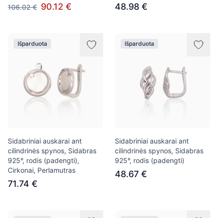
90.12 €
48.98 €
106.02 €
Išparduota
Išparduota
Sidabriniai auskarai ant
Sidabriniai auskarai ant
cilindrinės spynos, Sidabras
cilindrinės spynos, Sidabras
925°, rodis (padengti),
925°, rodis (padengti)
Cirkonai, Perlamutras
48.67 €
71.74 €