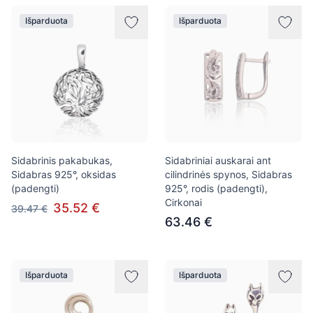
Išparduota
Išparduota
Sidabrinis pakabukas,
Sidabriniai auskarai ant
Sidabras 925°, oksidas
cilindrinės spynos, Sidabras
(padengti)
925°, rodis (padengti),
Cirkonai
35.52 €
39.47 €
63.46 €
Išparduota
Išparduota