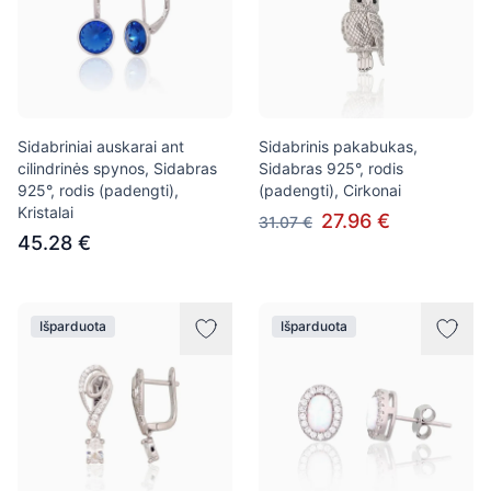
Sidabriniai auskarai ant
Sidabrinis pakabukas,
cilindrinės spynos, Sidabras
Sidabras 925°, rodis
925°, rodis (padengti),
(padengti), Cirkonai
Kristalai
27.96 €
31.07 €
45.28 €
Išparduota
Išparduota