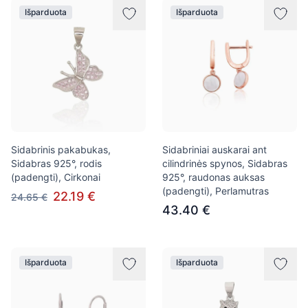
Išparduota
Išparduota
Sidabrinis pakabukas,
Sidabriniai auskarai ant
Sidabras 925°, rodis
cilindrinės spynos, Sidabras
(padengti), Cirkonai
925°, raudonas auksas
(padengti), Perlamutras
22.19 €
24.65 €
43.40 €
Išparduota
Išparduota