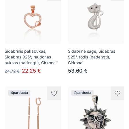
Sidabrinis pakabukas,
Sidabrinė sagė, Sidabras
Sidabras 925°, raudonas
925°, rodis (padengti),
auksas (padengti), Cirkonai
Cirkonai
22.25 €
53.60 €
24.72 €
Išparduota
Išparduota