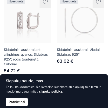
Išparduota
Išparduota
Sidabriniai auskarai ant
Sidabriniai auskarai –žiedai,
cilindrinės spynos, Sidabras
Sidabras 925°
925°, rodis (padengti),
63.02 €
Cirkonai
54.72 €
Slapukų naudojimas
Toliau naudodamiesi šia svetaine sutinkate su slapukų talpinimu ir
Išparduota
Išparduota
naudojimu pagal mūsų
slapukų politiką
.
Patvirtinti