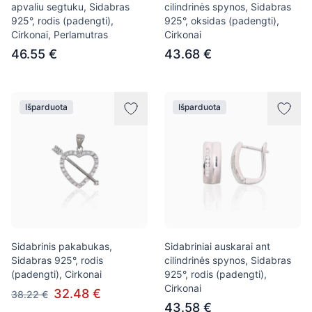
apvaliu segtuku, Sidabras
cilindrinės spynos, Sidabras
925°, rodis (padengti),
925°, oksidas (padengti),
Cirkonai, Perlamutras
Cirkonai
46.55 €
43.68 €
Išparduota
Išparduota
Sidabrinis pakabukas,
Sidabriniai auskarai ant
Sidabras 925°, rodis
cilindrinės spynos, Sidabras
(padengti), Cirkonai
925°, rodis (padengti),
Cirkonai
32.48 €
38.22 €
43.58 €