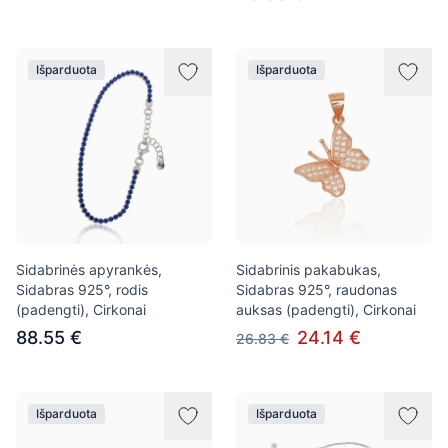
Išparduota
Išparduota
Sidabrinės apyrankės,
Sidabrinis pakabukas,
Sidabras 925°, rodis
Sidabras 925°, raudonas
(padengti), Cirkonai
auksas (padengti), Cirkonai
88.55 €
24.14 €
26.83 €
Išparduota
Išparduota