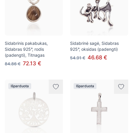
Sidabrinis pakabukas,
Sidabrinė sagė, Sidabras
Sidabras 925°, rodis
925°, oksidas (padengti)
(padengti), Titnagas
46.68 €
54.91 €
72.13 €
84.86 €
Išparduota
Išparduota