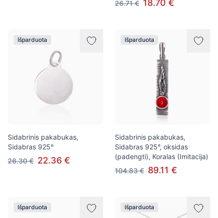
18.70 €
26.71 €
Išparduota
Išparduota
Sidabrinis pakabukas,
Sidabrinis pakabukas,
Sidabras 925°
Sidabras 925°, oksidas
(padengti), Koralas (Imitacija)
22.36 €
26.30 €
89.11 €
104.83 €
Išparduota
Išparduota