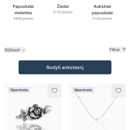
Papuošalai
Žiedai
Auksiniai
2178 prekės
moterims
papuošalai
3908 prekės
2146 prekės
Filtrai
Rūšiuoti
Prekės
Rodyti ankstesnį
Išparduota
Išparduota