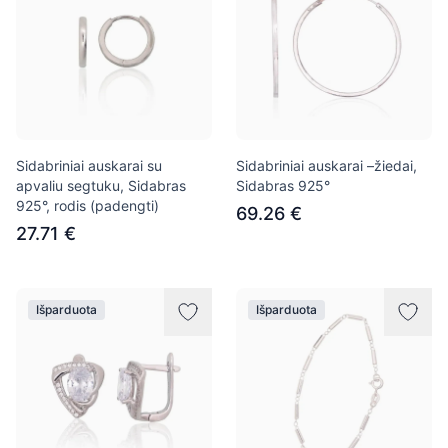
Sidabriniai auskarai su
Sidabriniai auskarai –žiedai,
apvaliu segtuku, Sidabras
Sidabras 925°
925°, rodis (padengti)
69.26 €
27.71 €
Išparduota
Išparduota