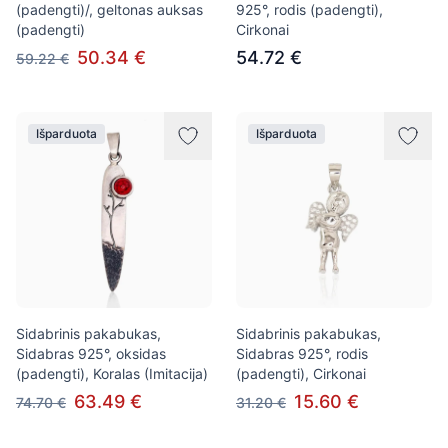
(padengti)/, geltonas auksas
925°, rodis (padengti),
(padengti)
Cirkonai
50.34 €
54.72 €
59.22 €
Išparduota
Išparduota
Sidabrinis pakabukas,
Sidabrinis pakabukas,
Sidabras 925°, oksidas
Sidabras 925°, rodis
(padengti), Koralas (Imitacija)
(padengti), Cirkonai
63.49 €
15.60 €
74.70 €
31.20 €