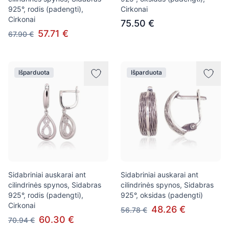
925°, rodis (padengti),
Cirkonai
Cirkonai
75.50 €
57.71 €
67.90 €
Išparduota
Išparduota
Sidabriniai auskarai ant
Sidabriniai auskarai ant
cilindrinės spynos, Sidabras
cilindrinės spynos, Sidabras
925°, rodis (padengti),
925°, oksidas (padengti)
Cirkonai
48.26 €
56.78 €
60.30 €
70.94 €