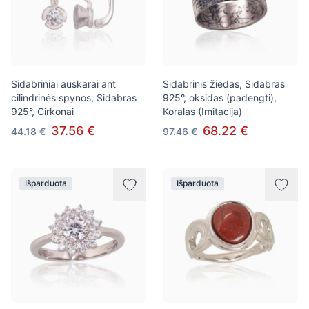
Sidabriniai auskarai ant
Sidabrinis žiedas, Sidabras
cilindrinės spynos, Sidabras
925°, oksidas (padengti),
925°, Cirkonai
Koralas (Imitacija)
37.56 €
68.22 €
44.18 €
97.46 €
Išparduota
Išparduota