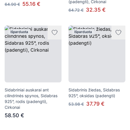
(padengti), Cirkonai
55.16 €
64.90 €
32.35 €
64.72 €
Išparduota
Išparduota
Sidabriniai auskarai ant
Sidabrinis žiedas, Sidabras
cilindrinės spynos, Sidabras
925°, oksidas (padengti)
925°, rodis (padengti),
37.79 €
53.98 €
Cirkonai
58.50 €