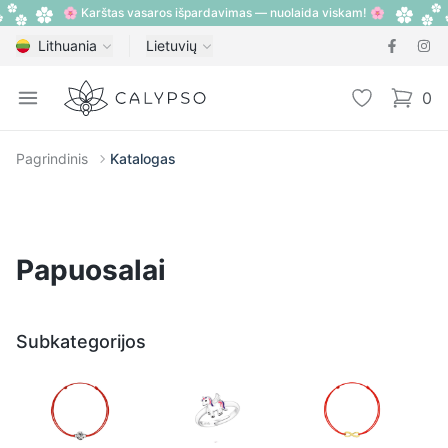
🌸 Karštas vasaros išpardavimas — nuolaida viskam! 🌸
Lithuania
Lietuvių
Calypso
Open menu
Pageidavimų
0
items i
Pagrindinis
Katalogas
Papuosalai
Subkategorijos