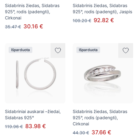
Sidabrinis žiedas, Sidabras
Sidabrinis žiedas, Sidabras
925°, rodis (padengti),
925°, rodis (padengti), Jaspis
Cirkonai
92.82 €
109.20 €
30.16 €
35.47 €
Išparduota
Išparduota
Sidabriniai auskarai –žiedai,
Sidabrinis žiedas, Sidabras
Sidabras 925°
925°, rodis (padengti),
Cirkonai
83.98 €
119.96 €
37.66 €
44.30 €