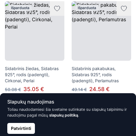
Išparduota
Išparduota
Sidabrinis žiedas, Sidabras
Sidabrinis pakabukas,
925°, rodis (padengti),
Sidabras 925°, rodis
Cirkonai, Perlai
(padengti), Perlamutras
35.05 €
24.58 €
50.08 €
49.14 €
Slapukų naudojimas
Toliau naudodamiesi šia svetaine sutinkate su slapukų talpinimu ir
naudojimu pagal mūsų
slapukų politiką
.
Peržiūrėjote 5000 / 5000 šio elemento
Patvirtinti