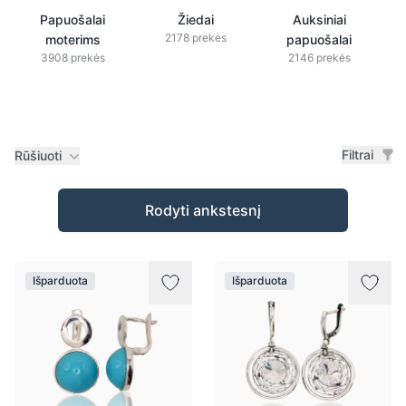
Papuošalai
Žiedai
Auksiniai
2178 prekės
moterims
papuošalai
3908 prekės
2146 prekės
Filtrai
Rūšiuoti
Prekės
Rodyti ankstesnį
Išparduota
Išparduota