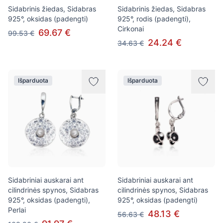
Sidabrinis žiedas, Sidabras
Sidabrinis žiedas, Sidabras
925°, oksidas (padengti)
925°, rodis (padengti),
Cirkonai
69.67 €
99.53 €
24.24 €
34.63 €
Išparduota
Išparduota
Sidabriniai auskarai ant
Sidabriniai auskarai ant
cilindrinės spynos, Sidabras
cilindrinės spynos, Sidabras
925°, oksidas (padengti),
925°, oksidas (padengti)
Perlai
48.13 €
56.63 €