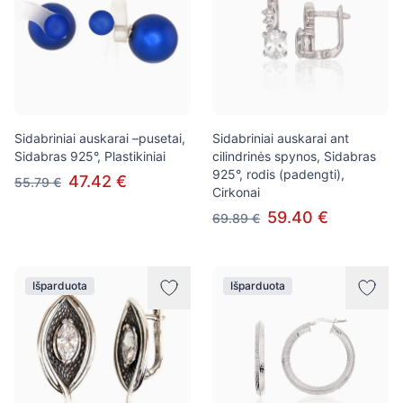
Sidabriniai auskarai –pusetai,
Sidabriniai auskarai ant
Sidabras 925°, Plastikiniai
cilindrinės spynos, Sidabras
925°, rodis (padengti),
47.42 €
55.79 €
Cirkonai
59.40 €
69.89 €
Išparduota
Išparduota