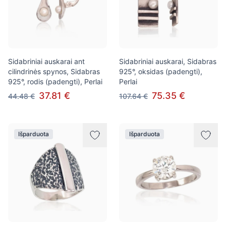
Sidabriniai auskarai ant
Sidabriniai auskarai, Sidabras
cilindrinės spynos, Sidabras
925°, oksidas (padengti),
925°, rodis (padengti), Perlai
Perlai
37.81 €
75.35 €
44.48 €
107.64 €
Išparduota
Išparduota