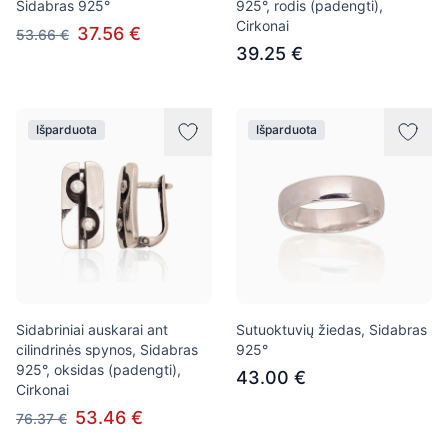
Sidabras 925°
925°, rodis (padengti),
Cirkonai
37.56 €
53.66 €
39.25 €
Išparduota
Išparduota
Sidabriniai auskarai ant
Sutuoktuvių žiedas, Sidabras
cilindrinės spynos, Sidabras
925°
925°, oksidas (padengti),
43.00 €
Cirkonai
53.46 €
76.37 €