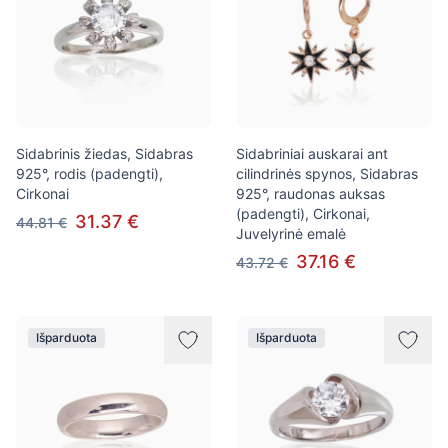
Sidabrinis žiedas, Sidabras
Sidabriniai auskarai ant
925°, rodis (padengti),
cilindrinės spynos, Sidabras
Cirkonai
925°, raudonas auksas
(padengti), Cirkonai,
31.37 €
44.81 €
Juvelyrinė emalė
37.16 €
43.72 €
Išparduota
Išparduota