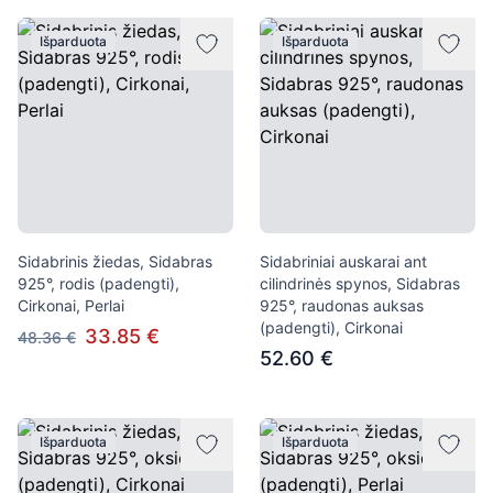
Išparduota
Išparduota
Sidabrinis žiedas, Sidabras
Sidabriniai auskarai ant
925°, rodis (padengti),
cilindrinės spynos, Sidabras
Cirkonai, Perlai
925°, raudonas auksas
(padengti), Cirkonai
33.85 €
48.36 €
52.60 €
Išparduota
Išparduota