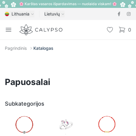
🌸 Karštas vasaros išpardavimas — nuolaida viskam! 🌸
Lithuania
Lietuvių
Calypso
Open menu
Pageidavimų
0
items i
Pagrindinis
Katalogas
Papuosalai
Subkategorijos