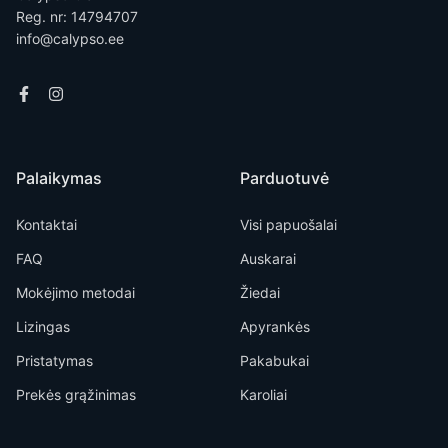
Reg. nr: 14794707
info@calypso.ee
Palaikymas
Parduotuvė
Kontaktai
Visi papuošalai
FAQ
Auskarai
Mokėjimo metodai
Žiedai
Lizingas
Apyrankės
Pristatymas
Pakabukai
Prekės grąžinimas
Karoliai