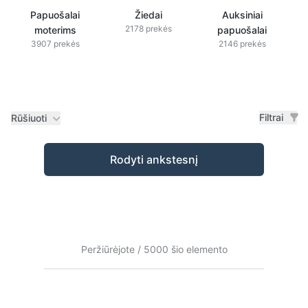
Papuošalai
Žiedai
Auksiniai
2178 prekės
moterims
papuošalai
3907 prekės
2146 prekės
Filtrai
Rūšiuoti
Prekės
Rodyti ankstesnį
Peržiūrėjote / 5000 šio elemento