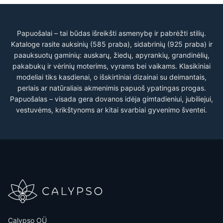
Papuošalai – tai būdas išreikšti asmenybę ir pabrėžti stilių.
Kataloge rasite auksinių (585 praba), sidabrinių (925 praba) ir
paauksuotų gaminių: auskarų, žiedų, apyrankių, grandinėlių,
pakabukų ir vėrinių moterims, vyrams bei vaikams. Klasikiniai
modeliai tiks kasdienai, o išskirtiniai dizainai su deimantais,
perlais ar natūraliais akmenimis papuoš ypatingas progas.
Papuošalas – visada gera dovanos idėja gimtadieniui, jubiliejui,
vestuvėms, krikštynoms ar kitai svarbiai gyvenimo šventei.
Calypso OÜ