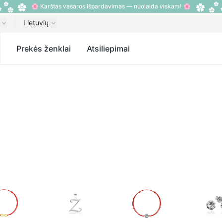
🌸 Karštas vasaros išpardavimas — nuolaida viskam! 🌸
Lietuvių
s
Prekės ženklai
Atsiliepimai