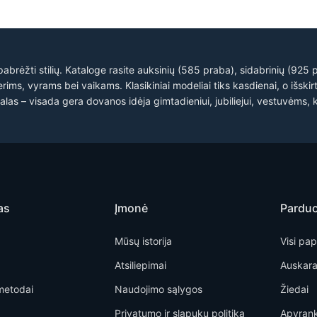
pabrėžti stilių. Kataloge rasite auksinių (585 praba), sidabrinių (925
ms, vyrams bei vaikams. Klasikiniai modeliai tiks kasdienai, o išskirti
 – visada gera dovanos idėja gimtadieniui, jubiliejui, vestuvėms, k
as
Įmonė
Pardu
Mūsų istorija
Visi pap
Atsiliepimai
Auskara
metodai
Naudojimo sąlygos
Žiedai
Privatumo ir slapukų politika
Apyran