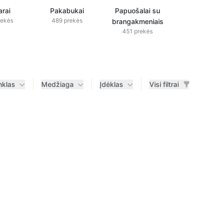
rai
Pakabukai
Papuošalai su
Papuošala
rekės
489 prekės
brangakmeniais
deimanta
451 prekės
433 prek
nklas
Medžiaga
Įdėklas
Visi filtrai