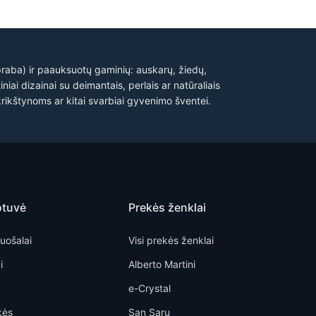
 praba) ir paauksuotų gaminių: auskarų, žiedų,
niai dizainai su deimantais, perlais ar natūraliais
rikštynoms ar kitai svarbiai gyvenimo šventei.
otuvė
Prekės ženklai
uošalai
Visi prekės ženklai
i
Alberto Martini
e-Crystal
kės
San Saru