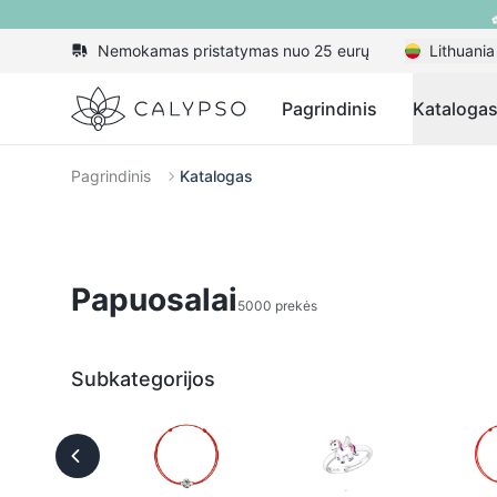
Nemokamas pristatymas nuo 25 eurų
Lithuania
Calypso
Pagrindinis
Kataloga
Pagrindinis
Katalogas
Papuosalai
5000 prekės
Subkategorijos