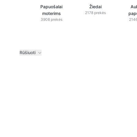
Papuošalai
Žiedai
Auk
2178 prekės
moterims
pap
3908 prekės
2146
Rūšiuoti
Prekės