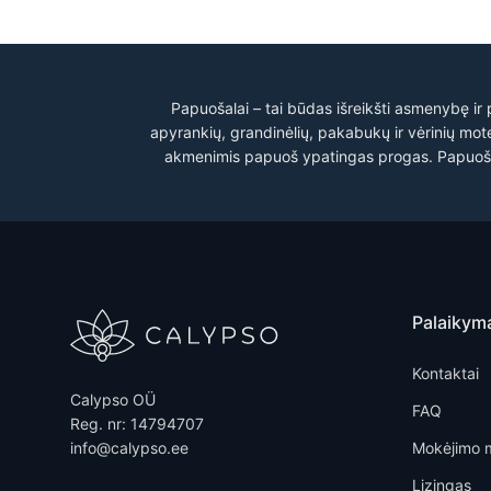
Papuošalai – tai būdas išreikšti asmenybę ir 
apyrankių, grandinėlių, pakabukų ir vėrinių moteri
akmenimis papuoš ypatingas progas. Papuošalas
Palaikym
Kontaktai
Calypso OÜ
FAQ
Reg. nr: 14794707
info@calypso.ee
Mokėjimo 
Lizingas