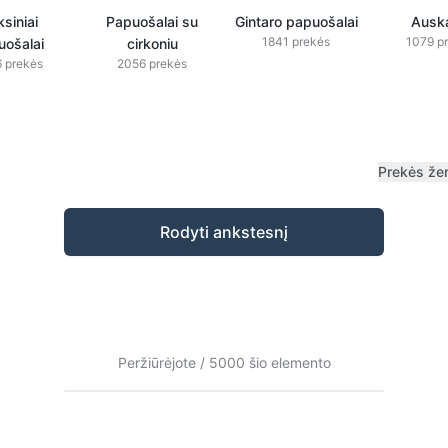
siniai
Papuošalai su
Gintaro papuošalai
Auska
1841 prekės
1079 p
uošalai
cirkoniu
 prekės
2056 prekės
Prekės že
Rodyti ankstesnį
Peržiūrėjote / 5000 šio elemento