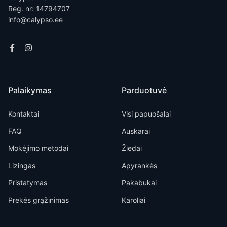
Reg. nr: 14794707
info@calypso.ee
Palaikymas
Parduotuvė
Kontaktai
Visi papuošalai
FAQ
Auskarai
Mokėjimo metodai
Žiedai
Lizingas
Apyrankės
Pristatymas
Pakabukai
Prekės grąžinimas
Karoliai