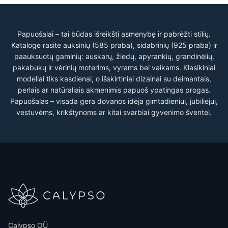
Papuošalai – tai būdas išreikšti asmenybę ir pabrėžti stilių.
Kataloge rasite auksinių (585 praba), sidabrinių (925 praba) ir
paauksuotų gaminių: auskarų, žiedų, apyrankių, grandinėlių,
pakabukų ir vėrinių moterims, vyrams bei vaikams. Klasikiniai
modeliai tiks kasdienai, o išskirtiniai dizainai su deimantais,
perlais ar natūraliais akmenimis papuoš ypatingas progas.
Papuošalas – visada gera dovanos idėja gimtadieniui, jubiliejui,
vestuvėms, krikštynoms ar kitai svarbiai gyvenimo šventei.
Calypso OÜ