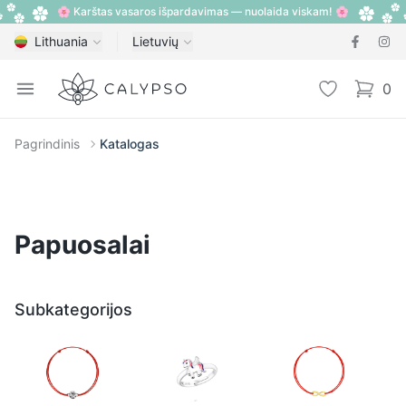
🌸 Karštas vasaros išpardavimas — nuolaida viskam! 🌸
Lithuania
Lietuvių
Calypso
Open menu
Pageidavimų
0
items i
Pagrindinis
Katalogas
Papuosalai
Subkategorijos