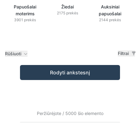
Papuošalai
Žiedai
Auksiniai
2175 prekės
moterims
papuošalai
3901 prekės
2144 prekės
Filtrai
Rūšiuoti
Prekės
Rodyti ankstesnį
Peržiūrėjote / 5000 šio elemento